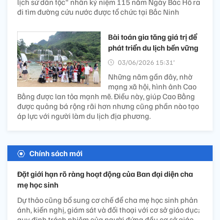
lịch sử dân tộc" nhân kỷ niệm 115 năm Ngày Bác Hồ ra
đi tìm đường cứu nước được tổ chức tại Bắc Ninh
Bài toán gia tăng giá trị để
phát triển du lịch bền vững
03/06/2026 15:31’
Những năm gần đây, nhờ
mạng xã hội, hình ảnh Cao
Bằng được lan tỏa mạnh mẽ. Điều này, giúp Cao Bằng
được quảng bá rộng rãi hơn nhưng cũng phần nào tạo
áp lực với người làm du lịch địa phương.
Chính sách mới
Đặt giới hạn rõ ràng hoạt động của Ban đại diện cha
mẹ học sinh
Dự thảo cũng bổ sung cơ chế để cha mẹ học sinh phản
ánh, kiến nghị, giám sát và đối thoại với cơ sở giáo dục;
quy định trách nhiệm của người đứng đầu cơ sở giáo