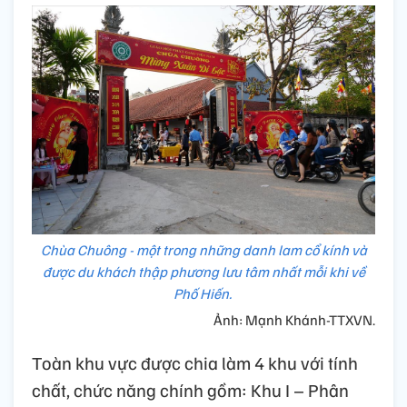
Chùa Chuông - một trong những danh lam cổ kính và
được du khách thập phương lưu tâm nhất mỗi khi về
Phố Hiến.
Ảnh: Mạnh Khánh-TTXVN.
Toàn khu vực được chia làm 4 khu với tính
chất, chức năng chính gồm: Khu I – Phân