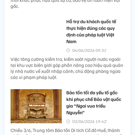
thời khắc phục hậu quả sự cố, bảo vệ an toàn hiện vật
gốc.
Hỗ trợ du khách quốc tế
thực hiện đúng các quy
định của pháp luật Việt
Nam
04/06/2026 09:31’
Việc tăng cường kiểm tra, kiểm soát người nước ngoài
tại khu vực biên giới góp phần nâng cao hiệu quả quản
lý nhà nước về xuất nhập cảnh, chủ động phòng ngừa
các vi phạm pháp luật.
Bảo tồn tối đa yếu tố gốc
khi phục chế Bảo vật quốc
gia “Ngai vua triều
Nguyễn”
03/06/2026 19:42’
Chiều 3/6, Trung tâm Bảo tồn Di tích Cố đô Huế, thành