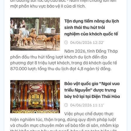
án đường sắt tốc độ cao Bắc - Nam hiện chồng lấn lên
một phần khu vực bảo vệ II của di tích.
Tận dụng tiềm năng du lịch
sinh thái thu hút trải
nghiệm của khách quốc tế
04/06/2026 12:32’
Năm 2026, tỉnh Đồng Tháp
phấn đấu thu hút tổng lượt khách du lịch đến địa
phương đạt 8 triệu lượt khách, trong đó khách quốc tế
870.000 lượt; tổng thu du lịch đạt 4,8 ngàn tỷ đồng.
Bảo vật quốc gia “Ngai vua
triều Nguyễn” được trưng
bày trở lại tại Điện Thái Hòa
04/06/2026 11:11’
Việc phục chế được thực
hiện nghiêm túc, thận trọng, đúng quy định pháp luật
và chuẩn mực chuyên môn về bảo tồn di sản, nhằm kịp