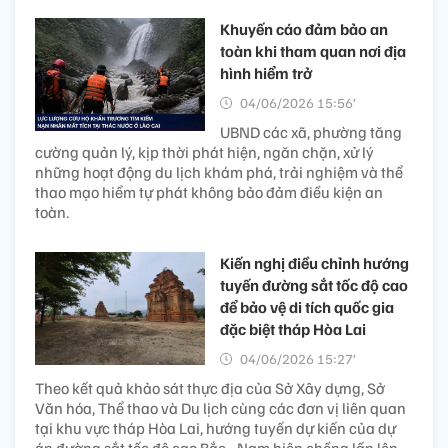
Khuyến cáo đảm bảo an
toàn khi tham quan nơi địa
hình hiểm trở
04/06/2026 15:56’
UBND các xã, phường tăng
cường quản lý, kịp thời phát hiện, ngăn chặn, xử lý
những hoạt động du lịch khám phá, trải nghiệm và thể
thao mạo hiểm tự phát không bảo đảm điều kiện an
toàn.
Kiến nghị điều chỉnh hướng
tuyến đường sắt tốc độ cao
để bảo vệ di tích quốc gia
đặc biệt tháp Hòa Lai
04/06/2026 15:27’
Theo kết quả khảo sát thực địa của Sở Xây dựng, Sở
Văn hóa, Thể thao và Du lịch cùng các đơn vị liên quan
tại khu vực tháp Hòa Lai, hướng tuyến dự kiến của dự