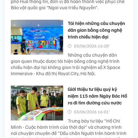
phố Huế thông tin, đơn vị đã hoàn thành việc phục chế
Bảo vật quốc gia “Ngai vua triều Nguyễn”.
Tái hiện những câu chuyện
dân gian bằng công nghệ
trình chiếu hiện đại
03/06/2026 16:28’
Những câu chuyện dân
gian quen thuộc được tái hiện bằng công nghệ trình
chiếu hiện đại tại không gian trải nghiệm số X Space
Immersive - Khu đô thị Royal City, Hà Nội.
Giới thiệu tư liệu quý kỷ
niệm 115 năm Ngày Bác Hồ
ra đi tìm đường cứu nước
03/06/2026 16:01’
Trưng bày tư liệu "Hồ Chí
Minh - Cuộc hành trình của thời đại" và chương trình
nói chuyện chuyên đề "Dấu chân Người trên hành trình