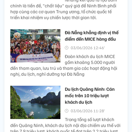
chính là tiền đề, "chất liệu" quý giá để Ninh Bình phối
hợp cùng các cơ quan Trung ương, tổ chức quốc tế
triển khai nhiệm vụ chiến lược thời gian tới.
Đà Nẵng khẳng định vị thế
điểm đến MICE hàng đầu
03/06/2026 12:46’
Đoàn khách du lịch MICE
gồm khoảng 5.000 người
đến tham quan, lưu trú và tham gia các hoạt động hội
nghị, du lịch, nghỉ dưỡng tại Đà Nẵng
Du lịch Quảng Ninh: Cán
mốc trên 10 triệu lượt
khách du lịch
03/06/2026 11:28’
Trong tổng số lượt khách
đến Quảng Ninh, khách du lịch nội địa chiếm ưu thế với
trên 7,9 triệu lượt, khách quốc tế đạt trên 2,2 triệu lượt,