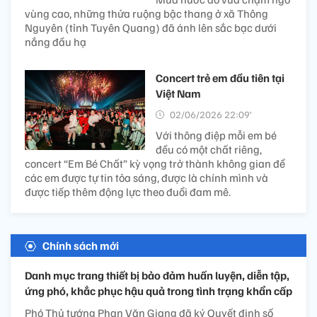
vùng cao, những thửa ruộng bậc thang ở xã Thông
Nguyên (tỉnh Tuyên Quang) đã ánh lên sắc bạc dưới
nắng đầu hạ
Concert trẻ em đầu tiên tại
Việt Nam
02/06/2026 22:09’
Với thông điệp mỗi em bé
đều có một chất riêng,
concert “Em Bé Chất” kỳ vọng trở thành không gian để
các em được tự tin tỏa sáng, được là chính mình và
được tiếp thêm động lực theo đuổi đam mê.
Chính sách mới
Danh mục trang thiết bị bảo đảm huấn luyện, diễn tập,
ứng phó, khắc phục hậu quả trong tình trạng khẩn cấp
Phó Thủ tướng Phan Văn Giang đã ký Quyết định số