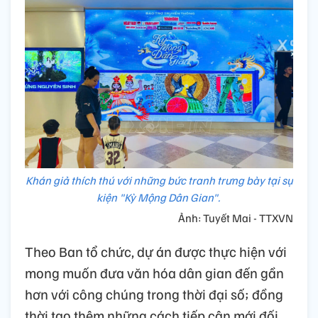
Khán giả thích thú với những bức tranh trưng bày tại sự
kiện "Kỳ Mộng Dân Gian".
Ảnh: Tuyết Mai - TTXVN
Theo Ban tổ chức, dự án được thực hiện với
mong muốn đưa văn hóa dân gian đến gần
hơn với công chúng trong thời đại số; đồng
thời tạo thêm những cách tiếp cận mới đối