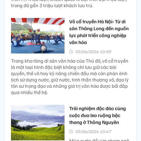
trong đó gần 3 triệu lượt khách lưu trú.
Võ cổ truyền Hà Nội: Từ di
sản Thăng Long đến nguồn
lực phát triển công nghiệp
văn hóa
03/06/2026 10:50’
Trong kho tàng di sản văn hóa của Thủ đô, võ cổ truyền
là một loại hình đặc biệt không chỉ lưu giữ các bài
quyền, thế võ hay kỹ năng chiến đấu mà còn phản ánh
lịch sử dựng nước, giữ nước, tinh thần thượng võ, đạo lý
tôn sư trọng đạo và những giá trị văn hóa được bồi đắp
qua nhiều thế hệ.
Trải nghiệm độc đáo cùng
cuộc đua leo ruộng bậc
thang ở Thông Nguyên
03/06/2026 10:47’
Mùa nước đổ vừa chạm ngõ