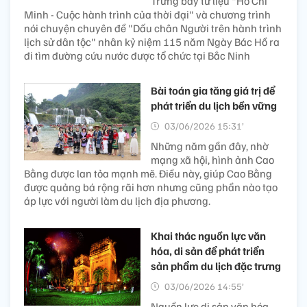
Trưng bày tư liệu "Hồ Chí
Minh - Cuộc hành trình của thời đại" và chương trình
nói chuyện chuyên đề "Dấu chân Người trên hành trình
lịch sử dân tộc" nhân kỷ niệm 115 năm Ngày Bác Hồ ra
đi tìm đường cứu nước được tổ chức tại Bắc Ninh
Bài toán gia tăng giá trị để
phát triển du lịch bền vững
03/06/2026 15:31’
Những năm gần đây, nhờ
mạng xã hội, hình ảnh Cao
Bằng được lan tỏa mạnh mẽ. Điều này, giúp Cao Bằng
được quảng bá rộng rãi hơn nhưng cũng phần nào tạo
áp lực với người làm du lịch địa phương.
Khai thác nguồn lực văn
hóa, di sản để phát triển
sản phẩm du lịch đặc trưng
03/06/2026 14:55’
Nguồn lực di sản văn hóa,