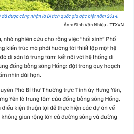
 đã được công nhận là Di tích quốc gia đặc biệt năm 2014.
Ảnh: Đinh Văn Nhiều - TTXVN
, nhà nghiên cứu cho rằng việc “hồi sinh” Phố
 kiến trúc mà phải hướng tới thiết lập một hệ
 đó di sản là trung tâm; kết nối với hệ thống di
ùng đồng bằng sông Hồng; đặt trong quy hoạch
tầm nhìn dài hạn.
yên Phó Bí thư Thường trực Tỉnh ủy Hưng Yên,
, Hưng Yên là trung tâm của đồng bằng sông Hồng,
điều kiện thuận lợi để thực hiện các dự án về
ó không gian rộng lớn cả đường sông và đường