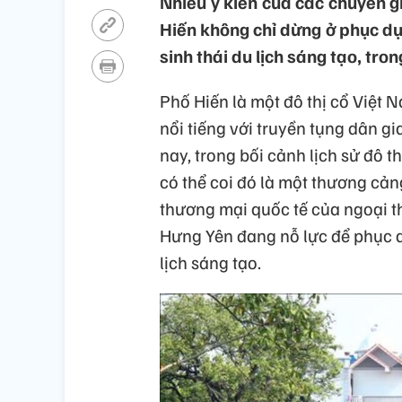
Nhiều ý kiến của các chuyên gi
Hiến không chỉ dừng ở phục dựn
sinh thái du lịch sáng tạo, tron
Phố Hiến là một đô thị cổ Việt
nổi tiếng với truyền tụng dân g
nay, trong bối cảnh lịch sử đô t
có thể coi đó là một thương cả
thương mại quốc tế của ngoại th
Hưng Yên đang nỗ lực để phục dự
lịch sáng tạo.