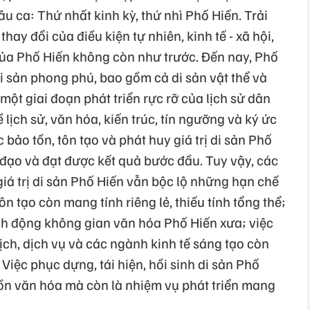
câu ca: Thứ nhất kinh kỳ, thứ nhì Phố Hiến. Trải
hay đổi của điều kiện tự nhiên, kinh tế - xã hội,
của Phố Hiến không còn như trước. Đến nay, Phố
i sản phong phú, bao gồm cả di sản vật thể và
một giai đoạn phát triển rực rỡ của lịch sử dân
 lịch sử, văn hóa, kiến trúc, tín ngưỡng và ký ức
bảo tồn, tôn tạo và phát huy giá trị di sản Phố
 đạo và đạt được kết quả bước đầu. Tuy vậy, các
iá trị di sản Phố Hiến vẫn bộc lộ những hạn chế
n tạo còn mang tính riêng lẻ, thiếu tính tổng thể;
nh động không gian văn hóa Phố Hiến xưa; việc
 lịch, dịch vụ và các ngành kinh tế sáng tạo còn
Việc phục dựng, tái hiện, hồi sinh di sản Phố
tồn văn hóa mà còn là nhiệm vụ phát triển mang