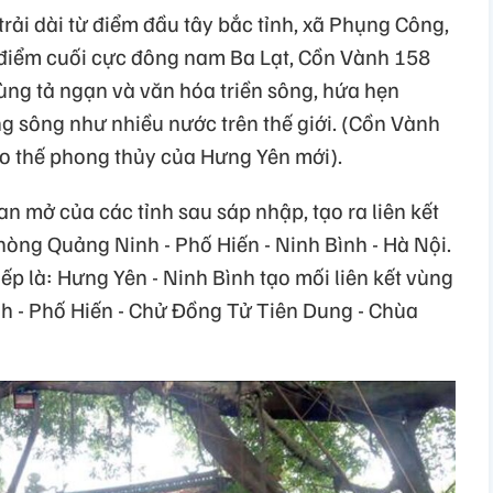
ải dài từ điểm đầu tây bắc tỉnh, xã Phụng Công,
 điểm cuối cực đông nam Ba Lạt, Cồn Vành 158
ùng tả ngạn và văn hóa triền sông, hứa hẹn
ờng sông như nhiều nước trên thế giới. (Cồn Vành
ạo thế phong thủy của Hưng Yên mới).
n mở của các tỉnh sau sáp nhập, tạo ra liên kết
hòng Quảng Ninh - Phố Hiến - Ninh Bình - Hà Nội.
iếp là: Hưng Yên - Ninh Bình tạo mối liên kết vùng
nh - Phố Hiến - Chử Đồng Tử Tiên Dung - Chùa