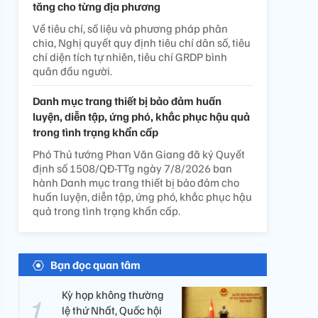
tăng cho từng địa phương
Về tiêu chí, số liệu và phương pháp phân
chia, Nghị quyết quy định tiêu chí dân số, tiêu
chí diện tích tự nhiên, tiêu chí GRDP bình
quân đầu người.
Danh mục trang thiết bị bảo đảm huấn
luyện, diễn tập, ứng phó, khắc phục hậu quả
trong tình trạng khẩn cấp
Phó Thủ tướng Phan Văn Giang đã ký Quyết
định số 1508/QĐ-TTg ngày 7/8/2026 ban
hành Danh mục trang thiết bị bảo đảm cho
huấn luyện, diễn tập, ứng phó, khắc phục hậu
quả trong tình trạng khẩn cấp.
Bạn đọc quan tâm
Kỳ họp không thường
lệ thứ Nhất, Quốc hội