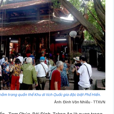
ằm trong quần thể Khu di tích Quốc gia đặc biệt Phố Hiến.
Ảnh: Đinh Văn Nhiều - TTXVN
ến - Tam Chúc, Bái Đính, Tràng An là quan trọng