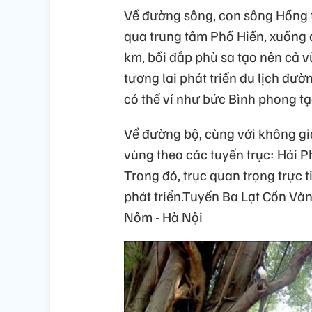
Về đường sông, con sông Hồng tr
qua trung tâm Phố Hiến, xuống
km, bồi đắp phù sa tạo nên cả v
tương lai phát triển du lịch đư
có thể ví như bức Bình phong t
Về đường bộ, cùng với không gia
vùng theo các tuyến trục: Hải P
Trong đó, trục quan trọng trực t
phát triển.Tuyến Ba Lạt Cồn Và
Nôm - Hà Nội