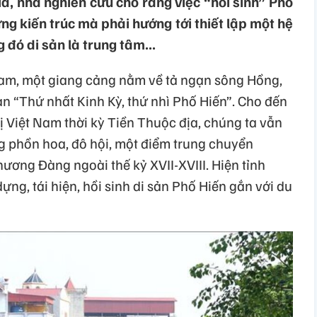
a, nhà nghiên cứu cho rằng việc “hồi sinh” Phố
g kiến trúc mà phải hướng tới thiết lập một hệ
g đó di sản là trung tâm...
 Nam, một giang cảng nằm về tả ngạn sông Hồng,
ian “Thứ nhất Kinh Kỳ, thứ nhì Phố Hiến”. Cho đến
hị Việt Nam thời kỳ Tiền Thuộc địa, chúng ta vẫn
ng phồn hoa, đô hội, một điểm trung chuyển
ương Đàng ngoài thế kỷ XVII-XVIII. Hiện tỉnh
ng, tái hiện, hồi sinh di sản Phố Hiến gắn với du