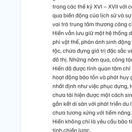
trong các thế kỷ XVI – XVII với 
qua biến động của lịch sử và sự t
vai trò trung tâm thương cảng 
Hiến vẫn lưu giữ một hệ thống d
phi vật thể, phản ánh sinh động 
tộc, chứa đựng giá trị đặc sắc về
đô thị. Những năm qua, công tác 
Hiến đã được tỉnh quan tâm chỉ
hoạt động bảo tồn và phát huy g
nhất định như việc phục dựng, tô
chưa tái hiện được một cách si
gắn kết di sản với phát triển du
chưa tương xứng với tiềm năng. 
Hiến không chỉ là yêu cầu bảo 
tính chiến lược.