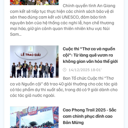
Chính quyền tỉnh An Giang
cam kết sẽ tiếp tục thực hiện các chính sách bảo vệ di
sản theo đúng cam kết với UNESCO, đảm bảo tính
nguyên bản của hệ thống các nghi lễ, hạn chế thương
mại hóa, giữ gìn cảnh quan thiên nhiên khu vực Núi
Sam...
Cuộc thi “Thơ ca và nguồn
cội”: Từ làng quê vươn ra
không gian văn hóa thế giới
14/12/2025 18:01’
Ban Tổ chức Cuộc thi “Thơ
ca và Nguồn cội” đã trao 40 giải thưởng cho các tác giả
có tác phẩm dự thi xuất sắc, trong đó có 9 giải dành cho
các tác giả nước ngoài.
Cao Phong Trail 2025 - Sắc
cam chinh phục đỉnh cao
Bản Mừng