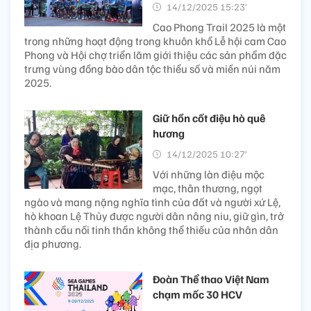
14/12/2025 15:23’
Cao Phong Trail 2025 là một
trong những hoạt động trong khuôn khổ Lễ hội cam Cao
Phong và Hội chợ triển lãm giới thiệu các sản phẩm đặc
trưng vùng đồng bào dân tộc thiểu số và miền núi năm
2025.
Giữ hồn cốt điệu hò quê
hương
14/12/2025 10:27’
Với những làn điệu mộc
mạc, thân thương, ngọt
ngào và mang nặng nghĩa tình của đất và người xứ Lệ,
hò khoan Lệ Thủy được người dân nâng niu, giữ gìn, trở
thành cầu nối tinh thần không thể thiếu của nhân dân
địa phương.
Đoàn Thể thao Việt Nam
chạm mốc 30 HCV