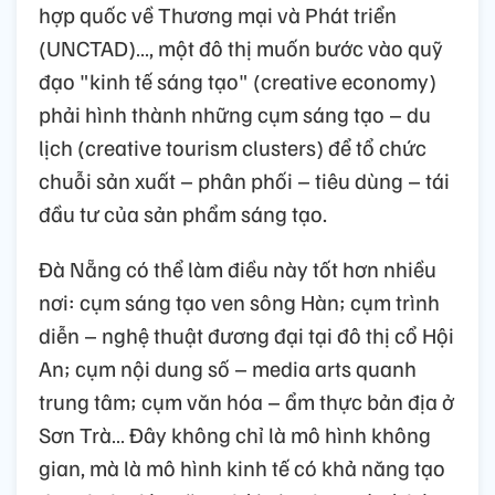
hợp quốc về Thương mại và Phát triển
(UNCTAD)…, một đô thị muốn bước vào quỹ
đạo "kinh tế sáng tạo" (creative economy)
phải hình thành những cụm sáng tạo – du
lịch (creative tourism clusters) để tổ chức
chuỗi sản xuất – phân phối – tiêu dùng – tái
đầu tư của sản phẩm sáng tạo.
Đà Nẵng có thể làm điều này tốt hơn nhiều
nơi: cụm sáng tạo ven sông Hàn; cụm trình
diễn – nghệ thuật đương đại tại đô thị cổ Hội
An; cụm nội dung số – media arts quanh
trung tâm; cụm văn hóa – ẩm thực bản địa ở
Sơn Trà… Đây không chỉ là mô hình không
gian, mà là mô hình kinh tế có khả năng tạo