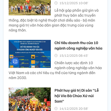
15/12/2025 10:08’
Lễ hội góp phần giữ gìn và
phát huy bản sắc truyền
thống, đặc biệt là nghệ thuật chơi diều sáo - bộ môn
mang giá trị văn hóa dân gian đặc trưng của vùng
nông thôn.
Chỉ tiêu doanh thu của 10
ngành công nghiệp văn hóa
15/12/2025 08:45’
Chiến lược xác định 10
ngành công nghiệp văn hóa
Việt Nam và các chỉ tiêu cụ thể của từng ngành đến
năm 2030.
Phát huy giá trị Di sản "Lễ
hội Vía Bà Chúa Xứ núi
Sam"
14/12/2025 20:58’