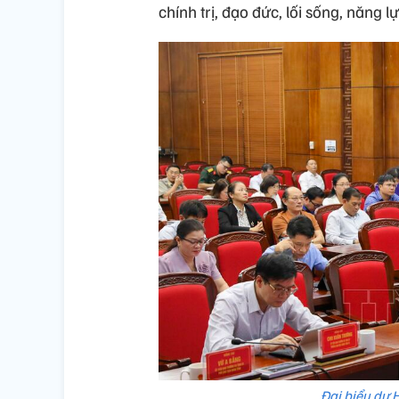
chính trị, đạo đức, lối sống, năng 
Đại biểu dự H