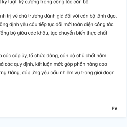
 kỷ luật, kỷ cương trong công tác cán bộ.
 trị về chủ trương đánh giá đối với cán bộ lãnh đạo,
hẳng định yêu cầu tiếp tục đổi mới toàn diện công tác
ồng bộ giữa các khâu, tạo chuyển biến thực chất
iúp các cấp ủy, tổ chức đảng, cán bộ chủ chốt nắm
quả các quy định, kết luận mới; góp phần nâng cao
ựng Đảng, đáp ứng yêu cầu nhiệm vụ trong giai đoạn
PV