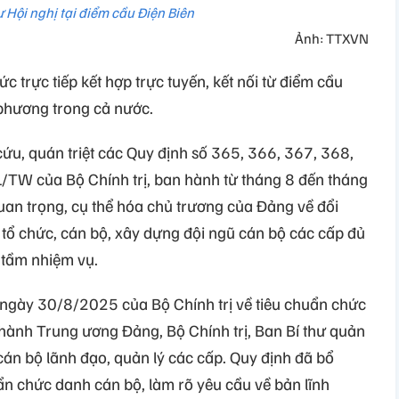
ự Hội nghị tại điểm cầu Điện Biên
Ảnh: TTXVN
c trực tiếp kết hợp trực tuyến, kết nối từ điểm cầu
phương trong cả nước.
 cứu, quán triệt các Quy định số 365, 366, 367, 368,
TW của Bộ Chính trị, ban hành từ tháng 8 đến tháng
an trọng, cụ thể hóa chủ trương của Đảng về đổi
 tổ chức, cán bộ, xây dựng đội ngũ cán bộ các cấp đủ
 tầm nhiệm vụ.
gày 30/8/2025 của Bộ Chính trị về tiêu chuẩn chức
hành Trung ương Đảng, Bộ Chính trị, Ban Bí thư quản
cán bộ lãnh đạo, quản lý các cấp. Quy định đã bổ
ẩn chức danh cán bộ, làm rõ yêu cầu về bản lĩnh