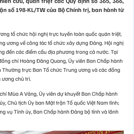
hiên cứu, quán triệt các Quy định số 365, 366,
ận số 198-KL/TW của Bộ Chính trị, ban hành từ
ng tổ chức hội nghị trực tuyến toàn quốc quán triệt,
ung ương về công tác tổ chức xây dựng Đảng. Hội nghị
ng đến các điểm cầu địa phương trong cả nước. Tại
 đồng chí Hoàng Đăng Quang, Ủy viên Ban Chấp hành
 Thường trực Ban Tổ chức Trung ương và các đồng
ương chủ trì.
g chí Mùa A Vảng, Ủy viên dự khuyết Ban Chấp hành
ủy, Chủ tịch Ủy ban Mặt trận Tổ quốc Việt Nam tỉnh;
ng vụ Tỉnh ủy, Ban Chấp hành Đảng bộ tỉnh và lãnh