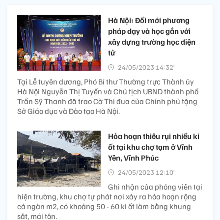
Hà Nội: Đổi mới phương
pháp dạy và học gắn với
xây dựng trường học điện
tử
24/05/2023 14:32’
Tại Lễ tuyên dương, Phó Bí thư Thường trực Thành ủy
Hà Nội Nguyễn Thị Tuyến và Chủ tịch UBND thành phố
Trần Sỹ Thanh đã trao Cờ Thi đua của Chính phủ tặng
Sở Giáo dục và Đào tạo Hà Nội.
Hỏa hoạn thiêu rụi nhiều ki
ốt tại khu chợ tạm ở Vĩnh
Yên, Vĩnh Phúc
24/05/2023 12:10’
Ghi nhận của phóng viên tại
hiện trường, khu chợ tự phát nơi xảy ra hỏa hoạn rộng
cả ngàn m2, có khoảng 50 - 60 ki ốt làm bằng khung
sắt, mái tôn.