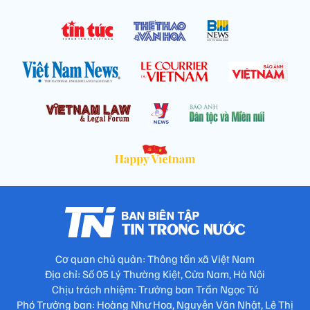
Cơ quan chủ quản: Thông tấn xã Việt Nam
Địa chỉ: Số 05 Lý Thường Kiệt, Cửa Nam, Hà Nội
Chịu trách nhiệm: Trưởng ban Trần Ngọc Tú
Phó Trưởng ban: Hoàng Như Hoa, Nguyễn Văn Nhật, Lê Thị