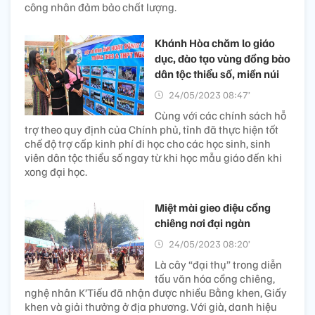
công nhân đảm bảo chất lượng.
Khánh Hòa chăm lo giáo
dục, đào tạo vùng đồng bào
dân tộc thiểu số, miền núi
24/05/2023 08:47’
Cùng với các chính sách hỗ
trợ theo quy định của Chính phủ, tỉnh đã thực hiện tốt
chế độ trợ cấp kinh phí đi học cho các học sinh, sinh
viên dân tộc thiểu số ngay từ khi học mẫu giáo đến khi
xong đại học.
Miệt mài gieo điệu cồng
chiêng nơi đại ngàn
24/05/2023 08:20’
Là cây “đại thụ” trong diễn
tấu văn hóa cồng chiêng,
nghệ nhân K’Tiếu đã nhận được nhiều Bằng khen, Giấy
khen và giải thưởng ở địa phương. Với già, danh hiệu