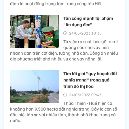
định là hoạt động trọng tâm trong công tác Hội.
Tấn công mạnh tội phạm
“tín dụng đen”
24/05/2023 10:35’
Từ việc rà soát, bóc gỡ tờ rơi
quảng cáo cho vay tiền
nhanh dán trên cột điện, tường nhà dân, Công an nhiều
địa phương triệt phá nhiều vụ cho vay nặng lãi.
Tìm lời giải “quy hoạch đất
nghĩa trang” trong quá
trình đô thị hóa
24/05/2023 09:45’
Thừa Thiên - Huế hiện có
khoảng hơn 9.500 hecta đất nghĩa trang. Đây là con số
đặc biệt lớn so với nhiều tỉnh, thành phố khác trong cả
nước.