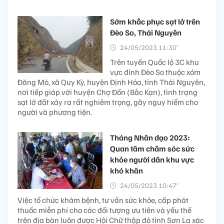
Sớm khắc phục sạt lở trên
Đèo So, Thái Nguyên
24/05/2023 11:30’
Trên tuyến Quốc lộ 3C khu
vực đỉnh Đèo So thuộc xóm
Đăng Mò, xã Quy Kỳ, huyện Định Hóa, tỉnh Thái Nguyên,
nơi tiếp giáp với huyện Chợ Đồn (Bắc Kạn), tình trạng
sạt lở đất xảy ra rất nghiêm trọng, gây nguy hiểm cho
người và phương tiện.
Tháng Nhân đạo 2023:
Quan tâm chăm sóc sức
khỏe người dân khu vực
khó khăn
24/05/2023 10:47’
Việc tổ chức khám bệnh, tư vấn sức khỏe, cấp phát
thuốc miễn phí cho các đối tượng ưu tiên và yếu thế
trên địa bàn luôn được Hội Chữ thập đỏ tỉnh Sơn La xác