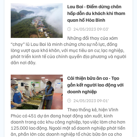
Lau Bai - Điểm dừng chân
hấp dẫn du khách khi tham
quan hồ Hòa Bình
24/05/2023 09:03’
Những đổi thay của xóm
“chạy” lũ Lau Bai là minh chứng cho sự nỗ lực, đồng
lòng vượt qua khó khăn, với mục tiêu an cư, lạc nghiệp,
phát triển kinh tế của chính quyền địa phương và người
dân nơi đây.
Cải thiện bữa ăn ca - Tạo
gắn kết người lao động với
doanh nghiệp
24/05/2023 09:01’
Theo thống kê, hiện Vĩnh
Phúc có 451 dự án đang hoạt động sản xuất, kinh
doanh trong các khu công nghiệp, tạo việc làm cho hơn
125.000 lao động. Ngoài một số doanh nghiệp phát tiền
ăn, phần lớn các doanh nghiệp tổ chức bữa ăn ca cho