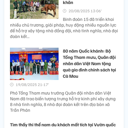
khăn
20/08/2025 13:06’
Binh đoàn 15 đã triển khai
nhiều chủ trương, giải pháp, huy động nhiều nguồn lực
để hỗ trợ xây tặng nhà đồng đội, nhà tình nghĩa, nhà đại
đoàn kết...
80 năm Quốc khánh: Bộ
Tổng Tham mưu, Quân đội
nhân dân Việt Nam tặng
quà gia đình chính sách tại
Cà Mau
19/08/2025 21:17’
Phó Tổng Tham mưu trưởng Quân đội nhân dân Việt
Nam đã trao biển tượng trưng hỗ trợ kinh phí xây dựng
8 nhà tình nghĩa, 8 nhà đại đoàn kết trên địa bàn xã
Trần Phán
Tìm thấy thi thể nam du khách mất tích tại Vườn quốc