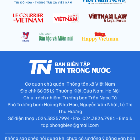
Cơ quan chủ quản: Thông tấn xã Việt Nam
Địa chỉ: Số 05 Lý Thường Kiệt, Cửa Nam, Hà Nội
Chịu trách nhiệm: Trưởng ban Trần Ngọc Tú
Phó Trưởng ban: Hoàng Như Hoa, Nguyễn Văn Nhật, Lê Thị
Thu Hương
Số điện thoại: 024.38257994 - Fax: 024.3826.7981 - Email:
tap.phongbien@gmail.com
Không sao chép nội dung khi chưa có sự đồng ý bằng văn bản