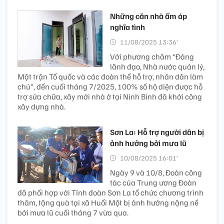
Những căn nhà ấm áp
nghĩa tình
11/08/2025 13:36’
Với phương châm “Đảng
lãnh đạo, Nhà nước quản lý,
Mặt trận Tổ quốc và các đoàn thể hỗ trợ, nhân dân làm
chủ”, đến cuối tháng 7/2025, 100% số hộ diện được hỗ
trợ sửa chữa, xây mới nhà ở tại Ninh Bình đã khởi công
xây dựng nhà.
Sơn La: Hỗ trợ người dân bị
ảnh hưởng bởi mưa lũ
10/08/2025 16:01’
Ngày 9 và 10/8, Đoàn công
tác của Trung ương Đoàn
đã phối hợp với Tỉnh đoàn Sơn La tổ chức chương trình
thăm, tặng quà tại xã Huổi Một bị ảnh hưởng nặng nề
bởi mưa lũ cuối tháng 7 vừa qua.