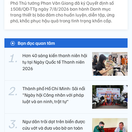
Phó Thủ tướng Phan Văn Giang đã ký Quyết định số
1508/QĐ-TTg ngày 7/8/2026 ban hành Danh mục
trang thiết bị bảo đảm cho huấn luyện, diễn tập, ứng
phó, khắc phục hậu quả trong tình trạng khẩn cấp.
Bạn đọc quan tâm
Hơn 40 sáng kiến thanh niên hội
tụ tại Ngày Quốc tế Thanh niên
2026
Thành phố Hồ Chí Minh: Sôi nổi
"Ngày hội Công nhân với pháp
luật và an ninh, trật tự"
Ngư dân trôi dạt trên biển được
cứu vớt và đưa vào bờ an toàn