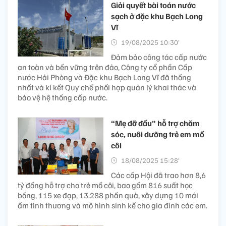
Giải quyết bài toán nước
sạch ở đặc khu Bạch Long
Vĩ
19/08/2025 10:30’
Đảm bảo công tác cấp nước
an toàn và bền vững trên đảo, Công ty cổ phần Cấp
nước Hải Phòng và Đặc khu Bạch Long Vĩ đã thống
nhất và kí kết Quy chế phối hợp quản lý khai thác và
bảo vệ hệ thống cấp nước.
“Mẹ đỡ đầu” hỗ trợ chăm
sóc, nuôi dưỡng trẻ em mồ
côi
18/08/2025 15:28’
Các cấp Hội đã trao hơn 8,6
tỷ đồng hỗ trợ cho trẻ mồ côi, bao gồm 816 suất học
bổng, 115 xe đạp, 13.288 phần quà, xây dựng 10 mái
ấm tình thương và mô hình sinh kế cho gia đình các em.