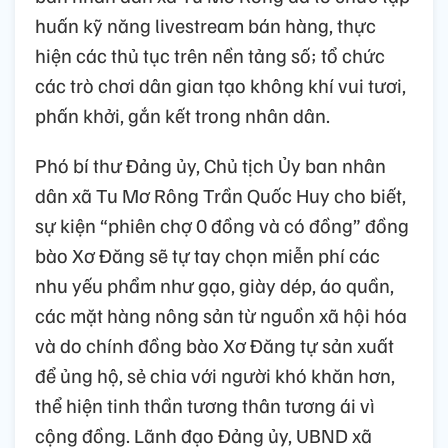
huấn kỹ năng livestream bán hàng, thực
hiện các thủ tục trên nền tảng số; tổ chức
các trò chơi dân gian tạo không khí vui tươi,
phấn khởi, gắn kết trong nhân dân.
Phó bí thư Đảng ủy, Chủ tịch Ủy ban nhân
dân xã Tu Mơ Rông Trần Quốc Huy cho biết,
sự kiện “phiên chợ 0 đồng và có đồng” đồng
bào Xơ Đăng sẽ tự tay chọn miễn phí các
nhu yếu phẩm như gạo, giày dép, áo quần,
các mặt hàng nông sản từ nguồn xã hội hóa
và do chính đồng bào Xơ Đăng tự sản xuất
để ủng hộ, sẻ chia với người khó khăn hơn,
thể hiện tinh thần tương thân tương ái vì
cộng đồng. Lãnh đạo Đảng ủy, UBND xã