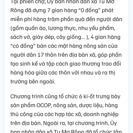
Tại phiên chợ, Ủy ban nhân dân xã Tu Mơ
Rông đã dựng 7 gian hàng “0 đồng” phát
miễn phí hàng trăm phần quà đến người dân
(gồm quần áo, lương thực, nhu yếu phẩm,
sách vở, giày dép, cây giống… ), 4 gian hàng
“có đồng” bán các mặt hàng nông sản của
người dân 17 thôn trên địa bàn xã, góp phần
tạo sinh kế và tập cách giao thương trao đổi
hàng hóa giữa các thôn với nhau và ra thị
trường bên ngoài.
Chương trình cũng tổ chức 6 ki-ốt trưng bày
sản phẩm OCOP, nông sản, dược liệu, hàng
thủ công của các hợp tác xã, doanh nghiệp
trên địa bàn. Ngoài ra, tại chương trình, Ủy
ban nhân dân xã Tu Mơ Rông đã tổ chức tập