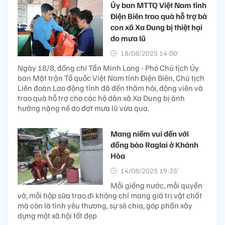
Ủy ban MTTQ Việt Nam tỉnh
Điện Biên trao quà hỗ trợ bà
con xã Xa Dung bị thiệt hại
do mưa lũ
18/08/2025 14:00’
Ngày 18/8, đồng chí Tẩn Minh Long - Phó Chủ tịch Ủy
ban Mặt trận Tổ quốc Việt Nam tỉnh Điện Biên, Chủ tịch
Liên đoàn Lao động tỉnh đã đến thăm hỏi, động viên và
trao quà hỗ trợ cho các hộ dân xã Xa Dung bị ảnh
hưởng nặng nề do đợt mưa lũ vừa qua.
Mang niềm vui đến với
đồng bào Raglai ở Khánh
Hòa
14/08/2025 19:35’
Mỗi giếng nước, mỗi quyển
vở, mỗi hộp sữa trao đi không chỉ mang giá trị vật chất
mà còn là tình yêu thương, sự sẻ chia, góp phần xây
dựng một xã hội tốt đẹp