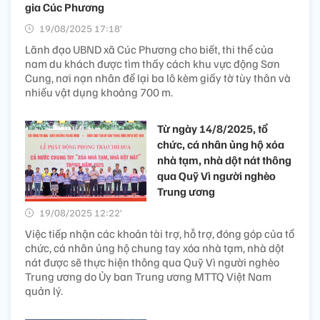
gia Cúc Phương
19/08/2025 17:18’
Lãnh đạo UBND xã Cúc Phương cho biết, thi thể của
nam du khách được tìm thấy cách khu vực động Sơn
Cung, nơi nạn nhân để lại ba lô kèm giấy tờ tùy thân và
nhiều vật dụng khoảng 700 m.
Từ ngày 14/8/2025, tổ
chức, cá nhân ủng hộ xóa
nhà tạm, nhà dột nát thông
qua Quỹ Vì người nghèo
Trung ương
19/08/2025 12:22’
Việc tiếp nhận các khoản tài trợ, hỗ trợ, đóng góp của tổ
chức, cá nhân ủng hộ chung tay xóa nhà tạm, nhà dột
nát được sẽ thực hiện thông qua Quỹ Vì người nghèo
Trung ương do Ủy ban Trung ương MTTQ Việt Nam
quản lý.