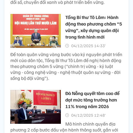
đổi số, chuyển đổi xanh và phát triển bền vững.
Tổng Bí thư Tô Lâm: Hành
động theo phương châm “5
vững”, xây dựng quân đội
trong tình hình mới
04/12/2025 14:33’
Để toàn quân vững vàng bước vào kỷ nguyên phát triển
mới của dân tộc, Tổng Bí thư Tô Lâm đề nghị hành động
theo phương châm 5 vững (“chính trị vững - kỷ luật
vững - công nghệ vững - nghệ thuật quân sự vững - đời
sống bộ đội vững”).
Đà Nẵng quyết tâm cao để
đạt mức tăng trưởng hơn
11% trong năm 2026
04/12/2025 12:48’
Mô hình chính quyền địa
phương 2 cấp bước đầu vận hành thông suốt, gắn với