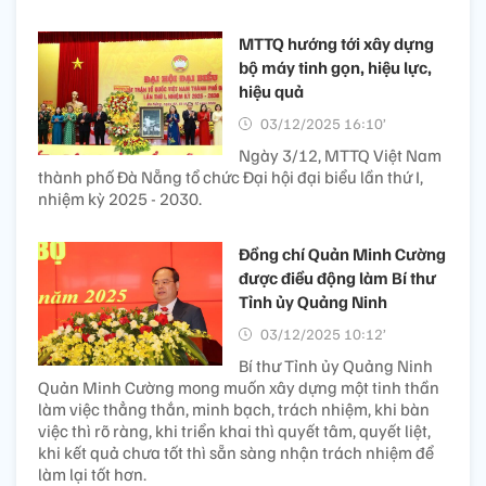
MTTQ hướng tới xây dựng
bộ máy tinh gọn, hiệu lực,
hiệu quả
03/12/2025 16:10’
Ngày 3/12, MTTQ Việt Nam
thành phố Đà Nẵng tổ chức Đại hội đại biểu lần thứ I,
nhiệm kỳ 2025 - 2030.
Đồng chí Quản Minh Cường
được điều động làm Bí thư
Tỉnh ủy Quảng Ninh
03/12/2025 10:12’
Bí thư Tỉnh ủy Quảng Ninh
Quản Minh Cường mong muốn xây dựng một tinh thần
làm việc thẳng thắn, minh bạch, trách nhiệm, khi bàn
việc thì rõ ràng, khi triển khai thì quyết tâm, quyết liệt,
khi kết quả chưa tốt thì sẵn sàng nhận trách nhiệm để
làm lại tốt hơn.