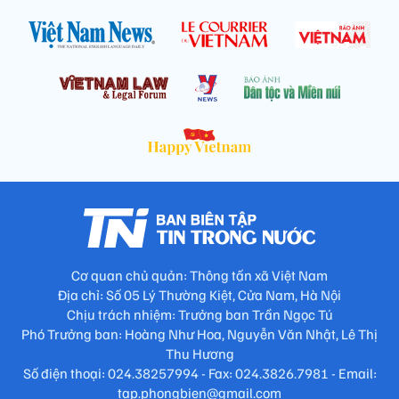
Cơ quan chủ quản: Thông tấn xã Việt Nam
Địa chỉ: Số 05 Lý Thường Kiệt, Cửa Nam, Hà Nội
Chịu trách nhiệm: Trưởng ban Trần Ngọc Tú
Phó Trưởng ban: Hoàng Như Hoa, Nguyễn Văn Nhật, Lê Thị
Thu Hương
Số điện thoại: 024.38257994 - Fax: 024.3826.7981 - Email:
tap.phongbien@gmail.com