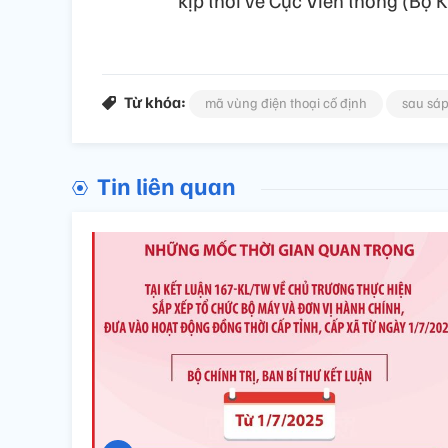
kịp thời về Cục Viễn thông (Bộ 
Từ khóa:
mã vùng điện thoại cố định
sau sá
Tin liên quan