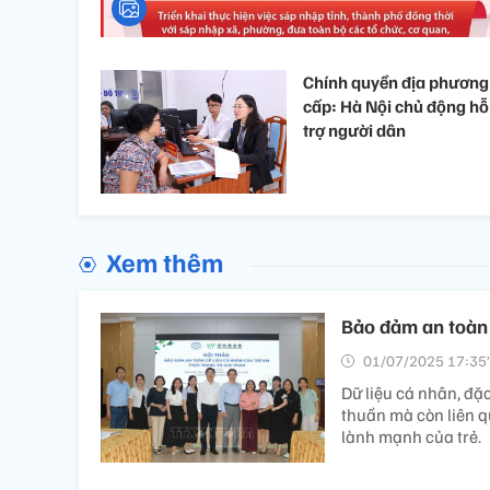
Chính quyền địa phương
cấp: Hà Nội chủ động hỗ
trợ người dân
Xem thêm
Bảo đảm an toàn d
01/07/2025 17:35’
Dữ liệu cá nhân, đặc
thuần mà còn liên qu
lành mạnh của trẻ.