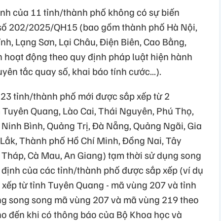
ịnh của 11 tỉnh/thành phố không có sự biến
t số 202/2025/QH15 (bao gồm thành phố Hà Nội,
nh, Lạng Sơn, Lại Châu, Điện Biên, Cao Bằng,
 hoạt động theo quy định pháp luật hiện hành
yên tắc quay số, khai báo tính cước...).
 23 tỉnh/thành phố mới được sắp xếp từ 2
m Tuyên Quang, Lào Cai, Thái Nguyên, Phú Thọ,
 Ninh Bình, Quảng Trị, Đà Nẵng, Quảng Ngãi, Gia
Lắk, Thành phố Hồ Chí Minh, Đồng Nai, Tây
 Tháp, Cà Mau, An Giang) tạm thời sử dụng song
 định của các tỉnh/thành phố được sắp xếp (ví dụ
xếp từ tỉnh Tuyên Quang - mã vùng 207 và tỉnh
ng song song mã vùng 207 và mã vùng 219 theo
ho đến khi có thông báo của Bộ Khoa học và