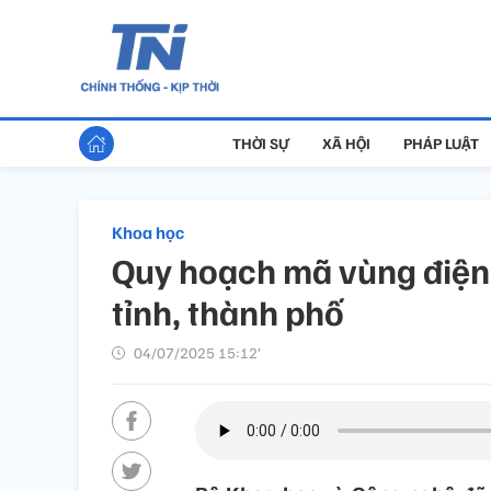
THỜI SỰ
XÃ HỘI
PHÁP LUẬT
Khoa học
Quy hoạch mã vùng điện 
tỉnh, thành phố
04/07/2025 15:12’