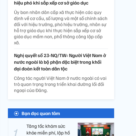
hiệu phó khi sắp xếp cơ sở giáo dục
Ủy ban nhân dân cấp xã thực hiện các quy
định về cơ cấu, số lượng và một số chính sách
đối với hiệu trưởng, phó hiệu trưởng, nhân sự
hỗ trợ giáo dục khi thực hiện sắp xếp cơ sở
giáo dục mầm non, phổ thông công lập cấp
xã.
Nghị quyết số 23-NQ/TW: Người Việt Nam ở
nước ngoài là bộ phận đặc biệt trong khối
đại đoàn kết toàn dân tộc
Công tác người Việt Nam ở nước ngoài có vai
trò quan trọng trong triển khai đường lối đối
ngoại của Đảng.
Bạn đọc quan tâm
Tăng tốc khám sức
khỏe miễn phí, lập hồ