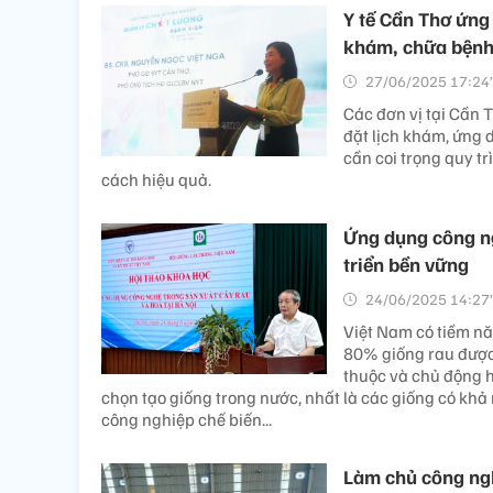
Y tế Cần Thơ ứng
khám, chữa bện
27/06/2025 17:24’
Các đơn vị tại Cần 
đặt lịch khám, ứng d
cần coi trọng quy t
cách hiệu quả.
Ứng dụng công ng
triển bền vững
24/06/2025 14:27’
Việt Nam có tiềm năn
80% giống rau được
thuộc và chủ động h
chọn tạo giống trong nước, nhất là các giống có khả
công nghiệp chế biến...
Làm chủ công ngh