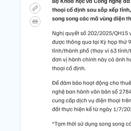
Bộ Khoa học và Công nghệ đã
thoại cố định sau sắp xếp tỉnh
song song các mã vùng điện th
Nghị quyết số 202/2025/QH15 về
được thông qua tại Kỳ họp thứ 9
tỉnh/thành phố (thay vì 63 tỉnh/
đơn vị hành chính này có ảnh h
thoại cố định.
Để đảm bảo hoạt động cho thuê 
nghệ ban hành văn bản số 27
cung cấp dịch vụ điện thoại trê
đất thực hiện kể từ ngày 1/7/20
*Tạm thời sử dụng song song cá