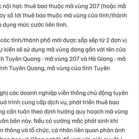
c nội hạt; thuê bao thuộc mã vùng 207 (hoặc mã
y số tới thuê bao thuộc mã vùng của tỉnh/thành
p dụng mức cước liên tỉnh.
các tỉnh/thành phố mới được sắp xếp từ 2 đơn vị
dự kiến sẽ sử dụng mã vùng đang gắn với tên của
tỉnh Tuyên Quang - mã vùng 207 và Hà Giang - mã
tỉnh Tuyên Quang, mã vùng của tỉnh Tuyên
ghị các doanh nghiệp viễn thông chủ động tuyên
á trình cung cấp dịch vụ, phát triển thuê bao
ông cần tuân theo định hướng quy hoạch mã vùng
 văn bản này. Nếu có vướng mắc phát sinh khi
ễn thông và tổ chức, cá nhân liên quan phản ánh