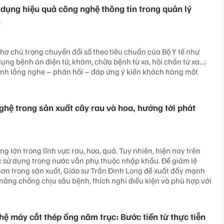
 dụng hiệu quả công nghệ thông tin trong quản lý
h
Thơ chú trọng chuyển đổi số theo tiêu chuẩn của Bộ Y tế như
ụng bệnh án điện tử, khám, chữa bệnh từ xa, hội chẩn từ xa...;
rình lắng nghe – phản hồi – đáp ứng ý kiến khách hàng một
hệ trong sản xuất cây rau và hoa, hướng tới phát
g lớn trong lĩnh vực rau, hoa, quả. Tuy nhiên, hiện nay trên
 sử dụng trong nước vẫn phụ thuộc nhập khẩu. Để giảm lệ
ơn trong sản xuất, Giáo sư Trần Đình Long đề xuất đẩy mạnh
 năng chống chịu sâu bệnh, thích nghi điều kiện và phù hợp với
ệ máy cắt thép ống năm trục: Bước tiến từ thực tiễn