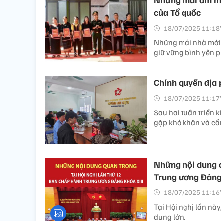
của Tổ quốc
18/07/2025 11:18’
Những mái nhà mới 
giữ vững bình yên p
Chính quyền địa 
18/07/2025 11:17’
Sau hai tuần triển 
gặp khó khăn và cần
Những nội dung q
Trung ương Đảng 
18/07/2025 11:16’
Tại Hội nghị lần này
dung lớn.