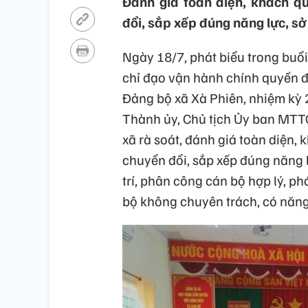
Đánh giá toàn diện, khách q
đổi, sắp xếp đúng năng lực, sở
Ngày 18/7, phát biểu trong buổi
chỉ đạo vận hành chính quyền đ
Đảng bộ xã Xà Phiên, nhiệm kỳ 
Thành ủy, Chủ tịch Ủy ban MTT
xã rà soát, đánh giá toàn diện,
chuyển đổi, sắp xếp đúng năng 
trí, phân công cán bộ hợp lý, p
bộ không chuyên trách, có năng l