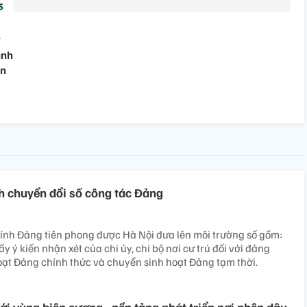
ành
ạn
 chuyển đổi số công tác Đảng
ính Đảng tiên phong được Hà Nội đưa lên môi trường số gồm:
ấy ý kiến nhận xét của chi ủy, chi bộ nơi cư trú đối với đảng
oạt Đảng chính thức và chuyển sinh hoạt Đảng tạm thời.
 vùng biên cương - nền tảng phát triển nơi phên dậu