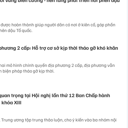
được hoàn thành giúp người dân có nơi ở kiên cố, góp phần
hên dậu Tổ quốc.
phương 2 cấp: Hỗ trợ cơ sở kịp thời tháo gỡ khó khăn
khai mô hình chính quyền địa phương 2 cấp, địa phương vẫn
 biện pháp tháo gỡ kịp thời.
uan trọng tại Hội nghị lần thứ 12 Ban Chấp hành
khóa XIII
, Trung ương tập trung thảo luận, cho ý kiến vào ba nhóm nội