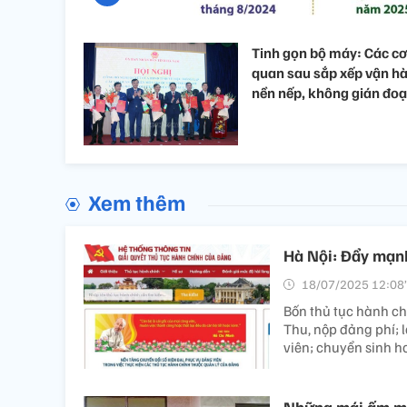
Tinh gọn bộ máy: Các cơ
quan sau sắp xếp vận h
nền nếp, không gián đo
Xem thêm
Hà Nội: Đẩy mạnh
18/07/2025 12:08’
Bốn thủ tục hành ch
Thu, nộp đảng phí; l
viên; chuyển sinh h
Những mái ấm mới