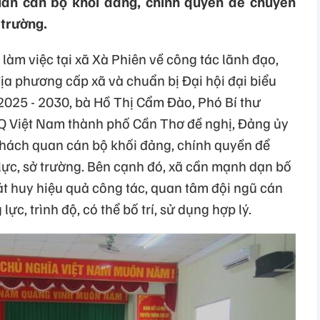
uan cán bộ khối đảng, chính quyền để chuyển
 trường.
 làm việc tại xã Xà Phiên về công tác lãnh đạo,
ịa phương cấp xã và chuẩn bị Đại hội đại biểu
2025 - 2030, bà Hồ Thị Cẩm Đào, Phó Bí thư
Q Việt Nam thành phố Cần Thơ đề nghị, Đảng ủy
 khách quan cán bộ khối đảng, chính quyền để
lực, sở trường. Bên cạnh đó, xã cần mạnh dạn bố
hát huy hiệu quả công tác, quan tâm đội ngũ cán
ực, trình độ, có thể bố trí, sử dụng hợp lý.