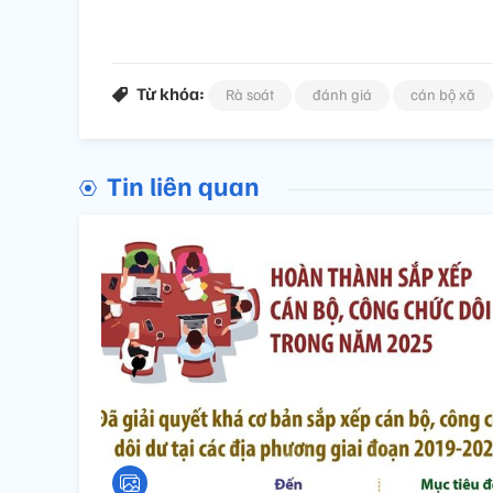
Từ khóa:
Rà soát
đánh giá
cán bộ xã
Tin liên quan