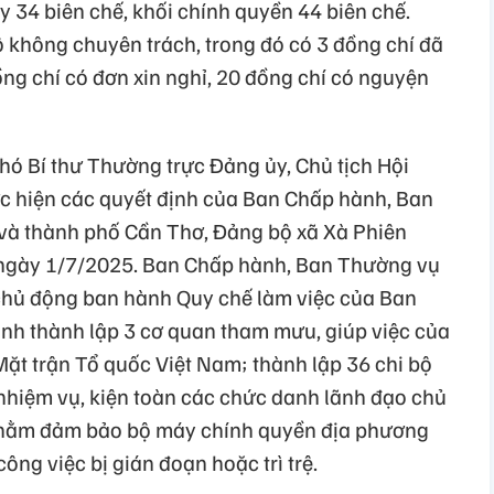
y 34 biên chế, khối chính quyền 44 biên chế.
ộ không chuyên trách, trong đó có 3 đồng chí đã
ng chí có đơn xin nghỉ, 20 đồng chí có nguyện
ó Bí thư Thường trực Đảng ủy, Chủ tịch Hội
c hiện các quyết định của Ban Chấp hành, Ban
và thành phố Cần Thơ, Đảng bộ xã Xà Phiên
ừ ngày 1/7/2025. Ban Chấp hành, Ban Thường vụ
chủ động ban hành Quy chế làm việc của Ban
nh thành lập 3 cơ quan tham mưu, giúp việc của
ặt trận Tổ quốc Việt Nam; thành lập 36 chi bộ
nhiệm vụ, kiện toàn các chức danh lãnh đạo chủ
nhằm đảm bảo bộ máy chính quyền địa phương
ông việc bị gián đoạn hoặc trì trệ.