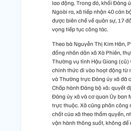
lao động. Trong đó, khối Đảng ủ
Ngoài ra, xã tiếp nhận 40 cán b
được biên chế về quân sự, 17 đồ
vọng tiếp tục công tác.
Theo bà Nguyễn Thị Kim Hân, Ph
đồng nhân dân xã Xà Phiên, thự
Thường vụ tỉnh Hậu Giang (cũ) 
chính thức đi vào hoạt động t
và Thường trực Đảng ủy xã đã 
Chấp hành Đảng bộ xã; quyết đị
Đảng ủy xã và cơ quan Ủy ban M
trực thuộc. Xã cũng phân công 
chốt của xã theo thẩm quyền, 
vận hành thông suốt, không để c