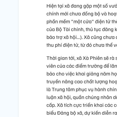
Hiện tại xã đang gặp một số vư
chính mới chưa đồng bộ và hoạt
phần mềm "một cửa" điện tử th
của Bộ Tài chính, thủ tục đăng 
bảo trợ xã hội...). Xã cũng chư
thu phí điện tử, từ đó chưa thể 
Thời gian tới, xã Xà Phiên sẽ rà 
viên của các điểm trường để lã
bảo cho việc khai giảng năm học
truyền nâng cao chất lượng hoạ
là Trung tâm phục vụ hành chín
luận xã hội, quần chúng nhân d
cấp. Xã tích cực triển khai các 
biểu Đảng bộ xã, dự kiến diễn ra