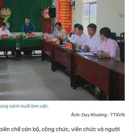
ang cảnh buổi làm việc.
Ảnh: Duy Khương - TTXVN
biên chế cán bộ, công chức, viên chức và người