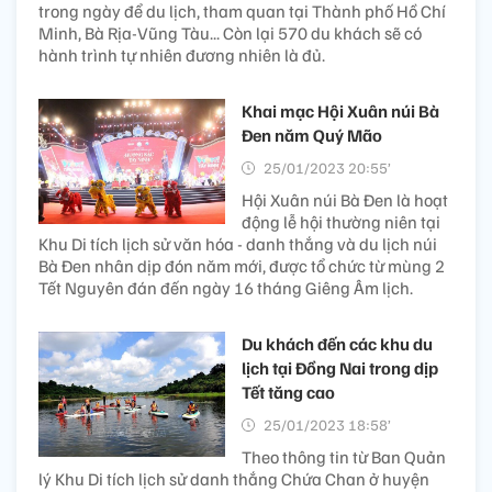
trong ngày để du lịch, tham quan tại Thành phố Hồ Chí
Minh, Bà Rịa-Vũng Tàu... Còn lại 570 du khách sẽ có
hành trình tự nhiên đương nhiên là đủ.
Khai mạc Hội Xuân núi Bà
Đen năm Quý Mão
25/01/2023 20:55’
Hội Xuân núi Bà Đen là hoạt
động lễ hội thường niên tại
Khu Di tích lịch sử văn hóa - danh thắng và du lịch núi
Bà Đen nhân dịp đón năm mới, được tổ chức từ mùng 2
Tết Nguyên đán đến ngày 16 tháng Giêng Âm lịch.
Du khách đến các khu du
lịch tại Đồng Nai trong dịp
Tết tăng cao
25/01/2023 18:58’
Theo thông tin từ Ban Quản
lý Khu Di tích lịch sử danh thắng Chứa Chan ở huyện