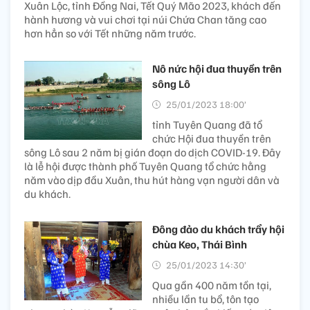
Xuân Lộc, tỉnh Đồng Nai, Tết Quý Mão 2023, khách đến
hành hương và vui chơi tại núi Chứa Chan tăng cao
hơn hẳn so với Tết những năm trước.
Nô nức hội đua thuyền trên
sông Lô
25/01/2023 18:00’
tỉnh Tuyên Quang đã tổ
chức Hội đua thuyền trên
sông Lô sau 2 năm bị gián đoạn do dịch COVID-19. Đây
là lễ hội được thành phố Tuyên Quang tổ chức hằng
năm vào dịp đầu Xuân, thu hút hàng vạn người dân và
du khách.
Đông đảo du khách trẩy hội
chùa Keo, Thái Bình
25/01/2023 14:30’
Qua gần 400 năm tồn tại,
nhiều lần tu bổ, tôn tạo