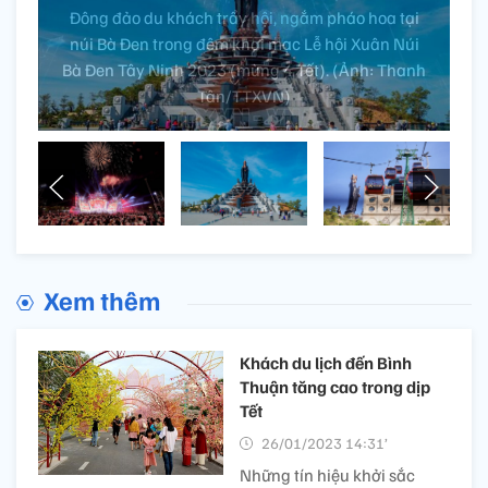
Du khách chiêm bái tượng phật Bà Tây Bổ Đà Sơn
cao nhất châu Á trên đỉnh núi Bà Đen. (Ảnh:
Thanh Tân/TTXVN)
Xem thêm
Khách du lịch đến Bình
Thuận tăng cao trong dịp
Tết
26/01/2023 14:31’
Những tín hiệu khởi sắc