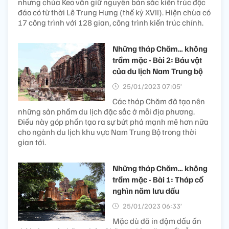
nhưng chùa Keo vẫn giữ nguyên bản sắc kiến trúc độc
đáo có từ thời Lê Trung Hưng (thế kỷ XVII). Hiện chùa có
17 công trình với 128 gian, công trình kiến trúc chính.
Những tháp Chăm… không
trầm mặc - Bài 2: Báu vật
của du lịch Nam Trung bộ
25/01/2023 07:05’
Các tháp Chăm đã tạo nên
những sản phẩm du lịch đặc sắc ở mỗi địa phương.
Điều này góp phần tạo ra sự bứt phá mạnh mẽ hơn nữa
cho ngành du lịch khu vực Nam Trung Bộ trong thời
gian tới.
Những tháp Chăm… không
trầm mặc - Bài 1: Tháp cổ
nghìn năm lưu dấu
25/01/2023 06:33’
Mặc dù đã in đậm dấu ấn