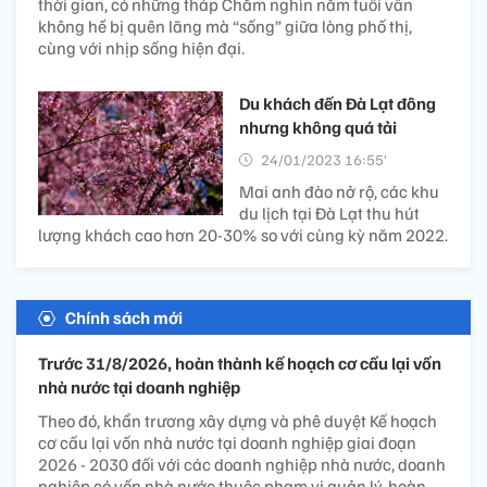
thời gian, có những tháp Chăm nghìn năm tuổi vẫn
không hề bị quên lãng mà “sống” giữa lòng phố thị,
cùng với nhịp sống hiện đại.
Du khách đến Đà Lạt đông
nhưng không quá tải
24/01/2023 16:55’
Mai anh đào nở rộ, các khu
du lịch tại Đà Lạt thu hút
lượng khách cao hơn 20-30% so với cùng kỳ năm 2022.
Chính sách mới
Trước 31/8/2026, hoàn thành kế hoạch cơ cấu lại vốn
nhà nước tại doanh nghiệp
Theo đó, khẩn trương xây dựng và phê duyệt Kế hoạch
cơ cấu lại vốn nhà nước tại doanh nghiệp giai đoạn
2026 - 2030 đối với các doanh nghiệp nhà nước, doanh
nghiệp có vốn nhà nước thuộc phạm vi quản lý, hoàn