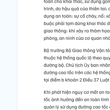
toàn cho khai thác, sử dụng gồm
trình, do hậu quả của thiên tai;
dụng an toàn; sự cố cháy, nổ; x
buộc phải tạm dừng khai thác đ
giao thông; khi xảy ra thảm họa
phòng, an ninh của cơ quan nh
Bộ trưởng Bộ Giao thông Vận tả
thuộc hệ thống quốc lộ theo quy
đường bộ. Chủ tịch Ủy ban nhân
đường cao tốc trên các hệ thốn
tại điểm b khoản 2 Điều 37 Luậ
Khi phát hiện nguy cơ mất an to
tốc ảnh hưởng đến an toàn tính
quản lý sử dụng đường cao tốc 