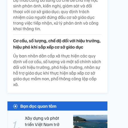
Dự thảo cũng bổ sung cơ chế để cha mẹ học
sinh phản ánh, kiến nghị, giám sát và đối
thoại với cơ sở giáo dục; quy định trách
nhiệm của người đứng đầu cơ sở giáo dục
trong việc tiếp nhận, xử lý phản ánh và công
khai thông tin.
Cơ cấu, số lượng, chế độ đối với hiệu trưởng,
hiệu phó khi sắp xếp cơ sở giáo dục
Ủy ban nhân dân cấp xã thực hiện các quy
định về cơ cấu, số lượng và một số chính sách
đối với hiệu trưởng, phó hiệu trưởng, nhân sự
hỗ trợ giáo dục khi thực hiện sắp xếp cơ sở
giáo dục mầm non, phổ thông công lập cấp
xã.
Bạn đọc quan tâm
Xây dựng và phát
triển Việt Nam trở