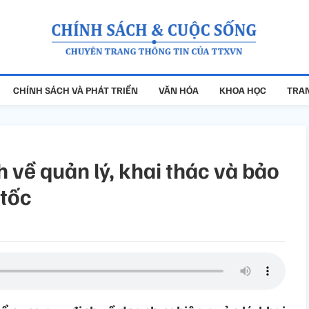
CHÍNH SÁCH VÀ PHÁT TRIỂN
VĂN HÓA
KHOA HỌC
TRAN
h về quản lý, khai thác và bảo
 tốc