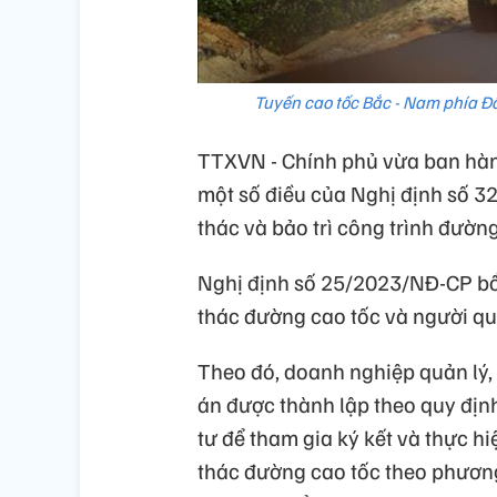
Tuyến cao tốc Bắc - Nam phía Đ
TTXVN - Chính phủ vừa ban hàn
một số điều của Nghị định số 3
thác và bảo trì công trình đường
Nghị định số 25/2023/NĐ-CP bổ 
thác đường cao tốc và người qu
Theo đó, doanh nghiệp quản lý,
án được thành lập theo quy địn
tư để tham gia ký kết và thực h
thác đường cao tốc theo phương