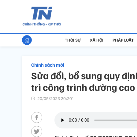
THỜI SỰ
XÃ HỘI
PHÁP LUẬT
Chính sách mới
Sửa đổi, bổ sung quy địn
trì công trình đường cao
20/05/2023 20:20’