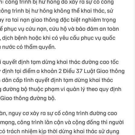
: công trình bị hư hỏng do xảy ra sự cố công
 công trình bị hư hỏng không thể khai thác, sử
ảy ra tai nạn giao thông đặc biệt nghiêm trọng
ể phục vụ cứu nạn, cứu hộ và bảo đảm an toàn
, dịch bệnh hoặc khi có yêu cầu phục vụ quốc
à nước có thẩm quyền.
i quyết định tạm dừng khai thác đường cao tốc
 định tại điểm a khoản 2 Điều 37 Luật Giao thông
 dân cấp tỉnh quyết định tạm dừng khai thác
g đường bộ thuộc phạm vi quản lý theo quy định
t Giao thông đường bộ.
àn, nguy cơ xảy ra sự cố công trình đường cao
 mạng, công trình lân cận và cộng đồng thì người
có trách nhiệm kịp thời dừng khai thác sử dụng