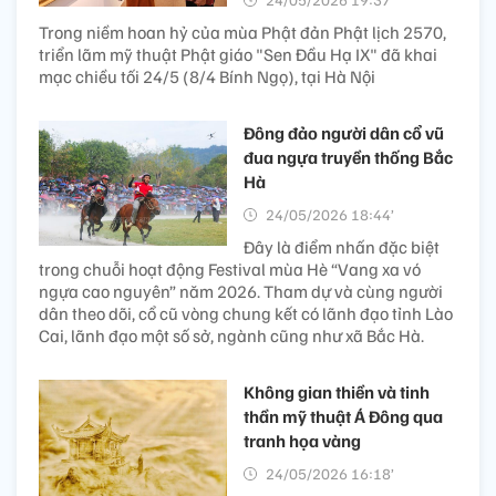
Trong niềm hoan hỷ của mùa Phật đản Phật lịch 2570,
triển lãm mỹ thuật Phật giáo "Sen Đầu Hạ IX" đã khai
mạc chiều tối 24/5 (8/4 Bính Ngọ), tại Hà Nội
Đông đảo người dân cổ vũ
đua ngựa truyền thống Bắc
Hà
24/05/2026 18:44’
Đây là điểm nhấn đặc biệt
trong chuỗi hoạt động Festival mùa Hè “Vang xa vó
ngựa cao nguyên” năm 2026. Tham dự và cùng người
dân theo dõi, cổ cũ vòng chung kết có lãnh đạo tỉnh Lào
Cai, lãnh đạo một số sở, ngành cũng như xã Bắc Hà.
Không gian thiền và tinh
thần mỹ thuật Á Đông qua
tranh họa vàng
24/05/2026 16:18’