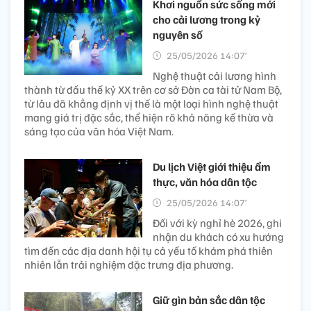
Khơi nguồn sức sống mới
cho cải lương trong kỷ
nguyên số
25/05/2026 14:07’
Nghệ thuật cải lương hình
thành từ đầu thế kỷ XX trên cơ sở Đờn ca tài tử Nam Bộ,
từ lâu đã khẳng định vị thế là một loại hình nghệ thuật
mang giá trị đặc sắc, thể hiện rõ khả năng kế thừa và
sáng tạo của văn hóa Việt Nam.
Du lịch Việt giới thiệu ẩm
thực, văn hóa dân tộc
25/05/2026 14:07’
Đối với kỳ nghỉ hè 2026, ghi
nhận du khách có xu hướng
tìm đến các địa danh hội tụ cả yếu tố khám phá thiên
nhiên lẫn trải nghiệm đặc trưng địa phương.
Giữ gìn bản sắc dân tộc