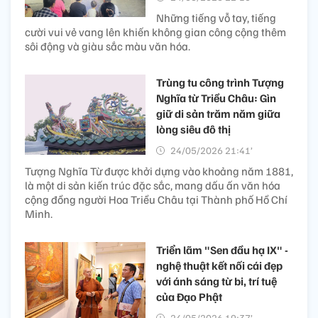
Những tiếng vỗ tay, tiếng
cười vui vẻ vang lên khiến không gian công cộng thêm
sôi động và giàu sắc màu văn hóa.
Trùng tu công trình Tượng
Nghĩa từ Triều Châu: Gìn
giữ di sản trăm năm giữa
lòng siêu đô thị
24/05/2026 21:41’
Tượng Nghĩa Từ được khởi dựng vào khoảng năm 1881,
là một di sản kiến trúc đặc sắc, mang dấu ấn văn hóa
cộng đồng người Hoa Triều Châu tại Thành phố Hồ Chí
Minh.
Triển lãm "Sen đầu hạ IX" -
nghệ thuật kết nối cái đẹp
với ánh sáng từ bi, trí tuệ
của Đạo Phật
24/05/2026 19:37’