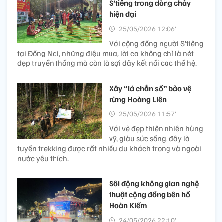
S’tiêng trong dòng chảy
hiện đại
25/05/2026 12:06’
Với cộng đồng người S’tiêng
tại Đồng Nai, những điệu múa, lời ca không chỉ là nét
đẹp truyền thống mà còn là sợi dây kết nối các thế hệ.
Xây “lá chắn số” bảo vệ
rừng Hoàng Liên
25/05/2026 11:57’
Với vẻ đẹp thiên nhiên hùng
vỹ, giàu sức sống, đây là
tuyến trekking được rất nhiều du khách trong và ngoài
nước yêu thích.
Sôi động không gian nghệ
thuật cộng đồng bên hồ
Hoàn Kiếm
24/05/2026 22:10’