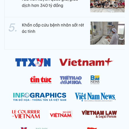
dịch hơn 340 tỷ đồng
Khẩn cấp cứu bệnh nhân sốt rét
ác tính