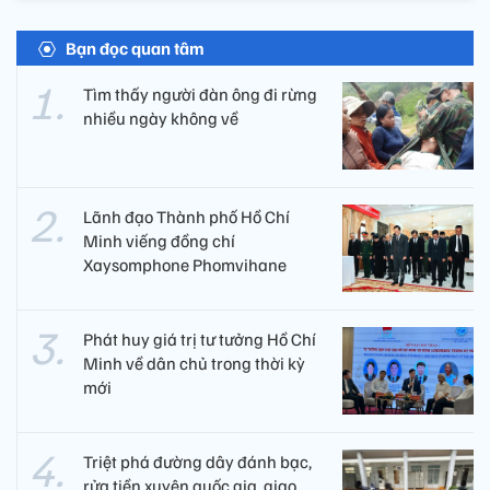
Bạn đọc quan tâm
Tìm thấy người đàn ông đi rừng
nhiều ngày không về
Lãnh đạo Thành phố Hồ Chí
Minh viếng đồng chí
Xaysomphone Phomvihane
Phát huy giá trị tư tưởng Hồ Chí
Minh về dân chủ trong thời kỳ
mới
Triệt phá đường dây đánh bạc,
rửa tiền xuyên quốc gia, giao