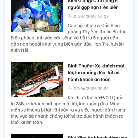
Kiên Giang: Cứu sống 5
người gặp nạn trên biển
02/07/2023 16:08’
Cán bộ, chiến sĩ Đồn Biên
phòng Tây Yên thuộc Bộ đội
Biên phòng tỉnh vừa cứu sống và hỗ trợ 5 người dân
gặp nạn ngoài khơi vùng biển gần đảo Hòn Tre, huyện
Kiên Hải.
Bình Thuận: Xe khách mất
lái, lao xuống đèo, tất cả
hành khách an toàn
27/06/2023 20:25’
Khi đi tới Km 45+900 Quốc
lộ 28B, xe khách bất ngờ mất lái, lao xuống đèo. May
mắn xe không bị lật. Khi xảy ra vụ việc, người dân trong
khu vực đã nhanh chóng tới hỗ trợ đưa hành khách ra
khỏi xe an toàn.
Phú Yên: Xe khách đâm vào