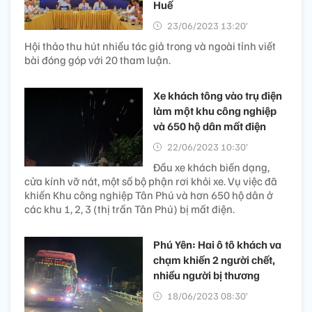
Huế
23/06/2023 13:20’
Hội thảo thu hút nhiều tác giả trong và ngoài tỉnh viết
bài đóng góp với 20 tham luận.
Xe khách tông vào trụ điện
làm một khu công nghiệp
và 650 hộ dân mất điện
22/06/2023 10:30’
Đầu xe khách biến dạng,
cửa kính vỡ nát, một số bộ phận rơi khỏi xe. Vụ việc đã
khiến Khu công nghiệp Tân Phú và hơn 650 hộ dân ở
các khu 1, 2, 3 (thị trấn Tân Phú) bị mất điện.
Phú Yên: Hai ô tô khách va
chạm khiến 2 người chết,
nhiều người bị thương
18/06/2023 08:30’