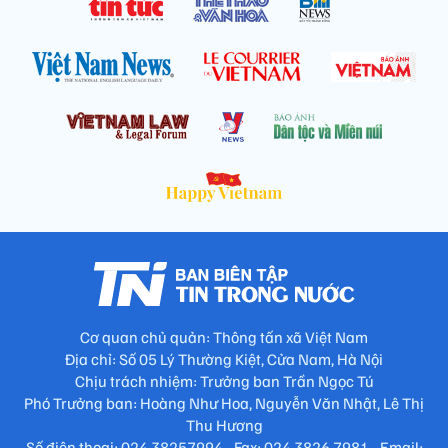
Cơ quan chủ quản: Thông tấn xã Việt Nam
Địa chỉ: Số 05 Lý Thường Kiệt, Cửa Nam, Hà Nội
Chịu trách nhiệm: Trưởng ban Trần Ngọc Tú
Phó Trưởng ban: Hoàng Như Hoa, Nguyễn Văn Nhật, Lê Thị
Thu Hương
Số điện thoại: 024.38257994 - Fax: 024.3826.7981 - Email: