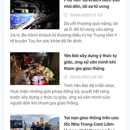
nhà dân, lái xe tử vong
26/06/2023 11:23’
Do vết thương quá nặng, lái
xe D. đã tử vong vào sáng
26/6. Ba hành khách bị thương điều trị tại Trung tâm Y
tế huyện Tuy An sức khỏe đã ổn định.
Yên Bái xây dựng ý thức tự
giác, ứng xử văn minh khi
tham gia giao thông
25/06/2023 09:20’
Tỉnh Yên Bái đã triển khai,
thực hiện những giải pháp đồng bộ, quyết liệt từng
bước xây dựng ý thức tự giác, ứng xử văn minh của
người dân khi tham gia giao thông.
Tai nạn giao thông trên cao
tốc Nha Trang-Cam Lâm: