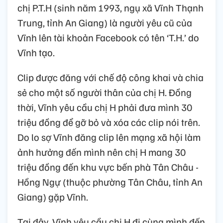
chị P.T.H (sinh năm 1993, ngụ xã Vĩnh Thạnh
Trung, tỉnh An Giang) là người yêu cũ của
Vĩnh lên tài khoản Facebook có tên ‘T.H.’ do
Vĩnh tạo.
Clip được đăng với chế độ công khai và chia
sẻ cho một số người thân của chị H. Đồng
thời, Vĩnh yêu cầu chị H phải đưa mình 30
triệu đồng để gỡ bỏ và xóa các clip nói trên.
Do lo sợ Vĩnh đăng clip lên mạng xã hội làm
ảnh hưởng đến mình nên chị H mang 30
triệu đồng đến khu vực bến phà Tân Châu -
Hồng Ngự (thuộc phường Tân Châu, tỉnh An
Giang) gặp Vĩnh.
Tại đây, Vĩnh yêu cầu chị H đi cùng mình đến