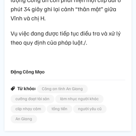
phút 34 giây ghi lại cảnh “thân mật” giữa
Vĩnh và chị H.
Vụ việc đang được tiếp tục điều tra và xử lý
theo quy định của pháp luật./.
Đặng Công Mạo
Từ khóa:
Công an tỉnh An Giang
cưỡng đoạt tài sản
làm nhục người khác
clip nhạy cảm
tống tiền
người yêu cũ
An Giang