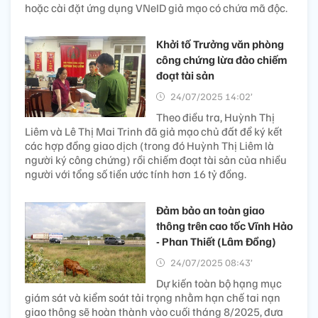
hoặc cài đặt ứng dụng VNeID giả mạo có chứa mã độc.
Khởi tố Trưởng văn phòng
công chứng lừa đảo chiếm
đoạt tài sản
24/07/2025 14:02’
Theo điều tra, Huỳnh Thị
Liêm và Lê Thị Mai Trinh đã giả mạo chủ đất để ký kết
các hợp đồng giao dịch (trong đó Huỳnh Thị Liêm là
người ký công chứng) rồi chiếm đoạt tài sản của nhiều
người với tổng số tiền ước tính hơn 16 tỷ đồng.
Đảm bảo an toàn giao
thông trên cao tốc Vĩnh Hảo
- Phan Thiết (Lâm Đồng)
24/07/2025 08:43’
Dự kiến toàn bộ hạng mục
giám sát và kiểm soát tải trọng nhằm hạn chế tai nạn
giao thông sẽ hoàn thành vào cuối tháng 8/2025, đưa