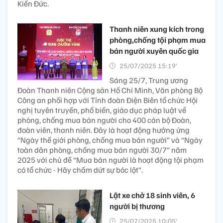
Kiến Đức.
Thanh niên xung kích trong
phòng,chống tội phạm mua
bán người xuyên quốc gia
25/07/2025 15:19’
Sáng 25/7, Trung ương
Đoàn Thanh niên Cộng sản Hồ Chí Minh, Văn phòng Bộ
Công an phối hợp với Tỉnh đoàn Điện Biên tổ chức Hội
nghị tuyên truyền, phổ biến, giáo dục pháp luật về
phòng, chống mua bán người cho 400 cán bộ Đoàn,
đoàn viên, thanh niên. Đây là hoạt động hưởng ứng
“Ngày thế giới phòng, chống mua bán người” và “Ngày
toàn dân phòng, chống mua bán người 30/7” năm
2025 với chủ đề “Mua bán người là hoạt động tội phạm
có tổ chức - Hãy chấm dứt sự bóc lột”.
Lật xe chở 18 sinh viên, 6
người bị thương
25/07/2025 10:05’