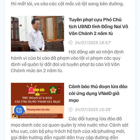
thì mất lái, va vào các cột mốc và lật sang bên đường.
Tuyên phạt cựu Phó Chủ
tịch UBND tỉnh Đồng Nai Võ
Văn Chánh 2 năm tù
24/07/2025 18:57’
Hội đồng xét xử nhận định
hành vi của bị cáo đã phạm vào tội vi phạm các quy
định về quản lý đất đai và tuyên phạt bị cáo Võ Văn
Chánh mức án 2 năm tù.
Cảnh báo thủ đoạn lừa đảo
cài ứng dụng VNeID giả
mạo
24/07/2025 15:28’
Các đối tượng lừa đảo đã
mạo danh các cơ quan quản lý nhà nước như: Cảnh sát
khu vực, cán bộ phụ trách hộ tịch của xã/phường mới,
gọi điện hướng dẫn người dân truy cập đường dẫn