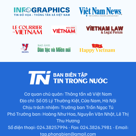
Cơ quan chủ quản: Thông tấn xã Việt Nam
Địa chỉ: Số 05 Lý Thường Kiệt, Cửa Nam, Hà Nội
Chịu trách nhiệm: Trưởng ban Trần Ngọc Tú
Phó Trưởng ban: Hoàng Như Hoa, Nguyễn Văn Nhật, Lê Thị
Thu Hương
Số điện thoại: 024.38257994 - Fax: 024.3826.7981 - Email:
tap.phongbien@gmail.com