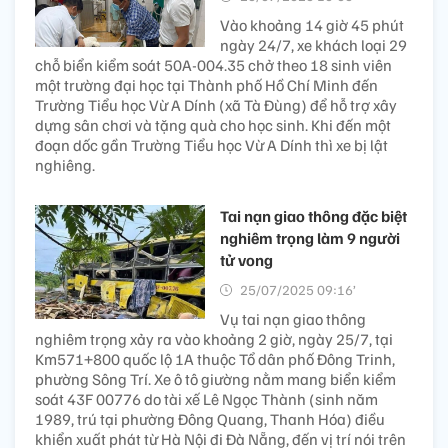
Vào khoảng 14 giờ 45 phút
ngày 24/7, xe khách loại 29
chỗ biển kiểm soát 50A-004.35 chở theo 18 sinh viên
một trường đại học tại Thành phố Hồ Chí Minh đến
Trường Tiểu học Vừ A Dính (xã Tà Đùng) để hỗ trợ xây
dựng sân chơi và tặng quà cho học sinh. Khi đến một
đoạn dốc gần Trường Tiểu học Vừ A Dính thì xe bị lật
nghiêng.
Tai nạn giao thông đặc biệt
nghiêm trọng làm 9 người
tử vong
25/07/2025 09:16’
Vụ tai nạn giao thông
nghiêm trọng xảy ra vào khoảng 2 giờ, ngày 25/7, tại
Km571+800 quốc lộ 1A thuộc Tổ dân phố Đông Trinh,
phường Sông Trí. Xe ô tô giường nằm mang biển kiểm
soát 43F 00776 do tài xế Lê Ngọc Thành (sinh năm
1989, trú tại phường Đông Quang, Thanh Hóa) điều
khiển xuất phát từ Hà Nội đi Đà Nẵng, đến vị trí nói trên