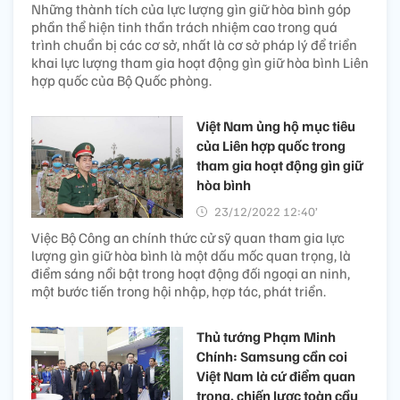
Những thành tích của lực lượng gìn giữ hòa bình góp
phần thể hiện tinh thần trách nhiệm cao trong quá
trình chuẩn bị các cơ sở, nhất là cơ sở pháp lý để triển
khai lực lượng tham gia hoạt động gìn giữ hòa bình Liên
hợp quốc của Bộ Quốc phòng.
Việt Nam ủng hộ mục tiêu
của Liên hợp quốc trong
tham gia hoạt động gìn giữ
hòa bình
23/12/2022 12:40’
Việc Bộ Công an chính thức cử sỹ quan tham gia lực
lượng gìn giữ hòa bình là một dấu mốc quan trọng, là
điểm sáng nổi bật trong hoạt động đối ngoại an ninh,
một bước tiến trong hội nhập, hợp tác, phát triển.
Thủ tướng Phạm Minh
Chính: Samsung cần coi
Việt Nam là cứ điểm quan
trọng, chiến lược toàn cầu