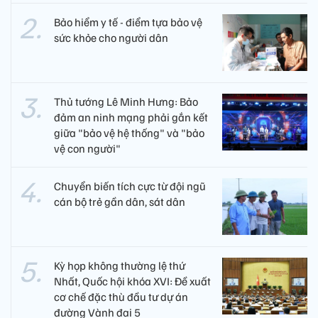
Bảo hiểm y tế - điểm tựa bảo vệ
sức khỏe cho người dân
Thủ tướng Lê Minh Hưng: Bảo
đảm an ninh mạng phải gắn kết
giữa "bảo vệ hệ thống" và "bảo
vệ con người"
Chuyển biến tích cực từ đội ngũ
cán bộ trẻ gần dân, sát dân
Kỳ họp không thường lệ thứ
Nhất, Quốc hội khóa XVI: Đề xuất
cơ chế đặc thù đầu tư dự án
đường Vành đai 5