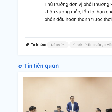
Thủ trưởng đơn vị phải thường x
khăn vướng mắc, tồn tại hạn chế
phấn đấu hoàn thành trước thời h
Từ khóa:
Đề án 06
Cơ sở dữ liệu quốc gia về
Tin liên quan