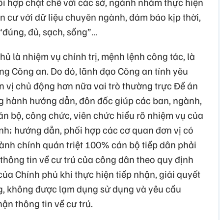
ối hợp chặt chẽ với các sở, ngành nhằm thực hiện
ân cư với dữ liệu chuyên ngành, đảm bảo kịp thời,
“đúng, đủ, sạch, sống”…
ủ là nhiệm vụ chính trị, mệnh lệnh công tác, là
ng Công an. Do đó, lãnh đạo Công an tỉnh yêu
 vị chủ động hơn nữa vai trò thường trực Đề án
g hành hướng dẫn, đôn đốc giúp các ban, ngành,
cán bộ, công chức, viên chức hiểu rõ nhiệm vụ của
nh; hướng dẫn, phối hợp các cơ quan đơn vị có
hành chính quán triệt 100% cán bộ tiếp dân phải
thông tin về cư trú của công dân theo quy định
a Chính phủ khi thực hiện tiếp nhận, giải quyết
ng, không được lạm dụng sử dụng và yêu cầu
ận thông tin về cư trú.