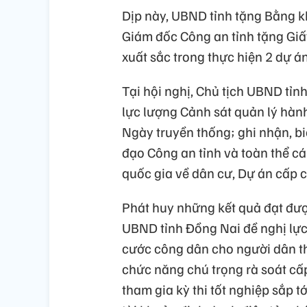
Dịp này, UBND tỉnh tặng Bằng kh
Giám đốc Công an tỉnh tặng Giấy
xuất sắc trong thực hiện 2 dự á
Tại hội nghị, Chủ tịch UBND tỉn
lực lượng Cảnh sát quản lý hành
Ngày truyền thống; ghi nhận, b
đạo Công an tỉnh và toàn thể cán
quốc gia về dân cư, Dự án cấp 
Phát huy những kết quả đạt được
UBND tỉnh Đồng Nai đề nghị lực 
cước công dân cho người dân the
chức năng chú trọng rà soát c
tham gia kỳ thi tốt nghiệp sắp t