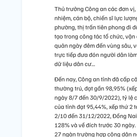
Thủ trưởng Công an các đơn vị, 
nhiệm, cán bộ, chiến sĩ lực lượ
phường, thị trấn tiên phong đi 
tạo trong công tác tổ chức, vậ
quản ngày đêm đến vùng sâu, vù
trực tiếp đưa đón người dân là
dữ liệu dân cư...
Đến nay, Công an tỉnh đã cấp c
thường trú, đạt gần 98,95% (xếp
ngày 8/7 đến 30/9/2022), tỷ lệ 
của tỉnh đạt 95,44%, xếp thứ 2 
2/10 đến 31/12/2022, Đồng Nai 
128% và về đích trước 30 ngày.
27 ngàn trường hợp công dân ngo