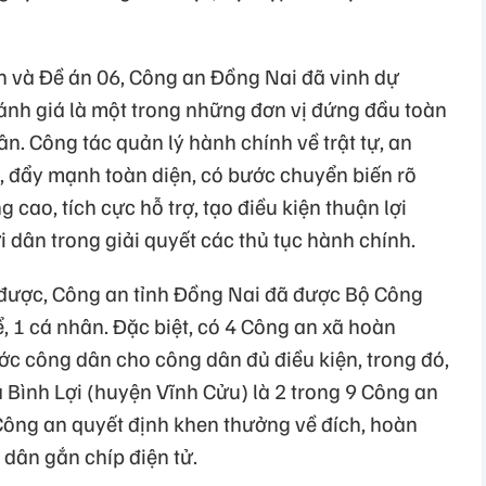
án và Đề án 06, Công an Đồng Nai đã vinh dự
nh giá là một trong những đơn vị đứng đầu toàn
. Công tác quản lý hành chính về trật tự, an
, đẩy mạnh toàn diện, có bước chuyển biến rõ
 cao, tích cực hỗ trợ, tạo điều kiện thuận lợi
dân trong giải quyết các thủ tục hành chính.
 được, Công an tỉnh Đồng Nai đã được Bộ Công
, 1 cá nhân. Đặc biệt, có 4 Công an xã hoàn
ớc công dân cho công dân đủ điều kiện, trong đó,
 Bình Lợi (huyện Vĩnh Cửu) là 2 trong 9 Công an
ông an quyết định khen thưởng về đích, hoàn
dân gắn chíp điện tử.