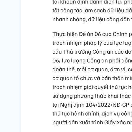
tài khoản định danh điện tử; ph
tốt công tác làm sạch dữ liệu d
nhanh chóng, dữ liệu công dân 
Thực hiện Đề án 06 của Chính ph
trách nhiệm pháp lý của lực lượ
cầu Thủ trưởng Công an các đơn
06; lực lượng Công an phải đồn
đoàn thể, mỗi cơ quan, đơn vị, 
cơ quan tổ chức và bản thân mì
trách nhiệm giải quyết thủ tục 
sử dụng phương thức khai thác 
tại Nghị định 104/2022/NĐ-CP củ
thủ tục hành chính, dịch vụ cô
người dân xuất trình Giấy xác nh