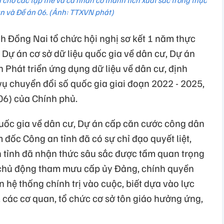
cho các tập thể và cá nhân có thành tích xuất sắc trong thực
án và Đề án 06. (Ảnh: TTXVN phát)
h Đồng Nai tổ chức hội nghị sơ kết 1 năm thực
i Dự án cơ sở dữ liệu quốc gia về dân cư, Dự án
 Phát triển ứng dụng dữ liệu về dân cư, định
vụ chuyển đổi số quốc gia giai đoạn 2022 - 2025,
06) của Chính phủ.
quốc gia về dân cư, Dự án cấp căn cước công dân
 đốc Công an tỉnh đã có sự chỉ đạo quyết liệt,
n tỉnh đã nhận thức sâu sắc được tầm quan trọng
c chủ động tham mưu cấp ủy Đảng, chính quyền
n hệ thống chính trị vào cuộc, biết dựa vào lực
ở, các cơ quan, tổ chức cơ sở tôn giáo hưởng ứng,