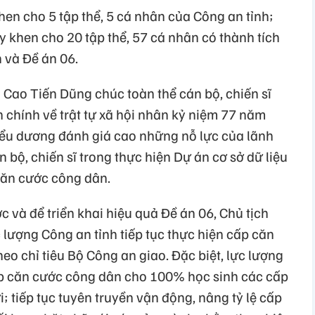
en cho 5 tập thể, 5 cá nhân của Công an tỉnh;
 khen cho 20 tập thể, 57 cá nhân có thành tích
n và Đề án 06.
h Cao Tiến Dũng chúc toàn thể cán bộ, chiến sĩ
 chính về trật tự xã hội nhân kỷ niệm 77 năm
iểu dương đánh giá cao những nỗ lực của lãnh
 bộ, chiến sĩ trong thực hiện Dự án cơ sở dữ liệu
căn cước công dân.
 và để triển khai hiệu quả Đề án 06, Chủ tịch
lượng Công an tỉnh tiếp tục thực hiện cấp căn
o chỉ tiêu Bộ Công an giao. Đặc biệt, lực lượng
ấp căn cước công dân cho 100% học sinh các cấp
ới; tiếp tục tuyên truyền vận động, nâng tỷ lệ cấp