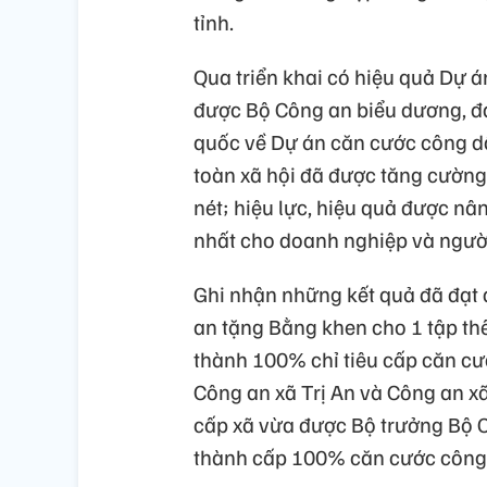
tỉnh.
Qua triển khai có hiệu quả Dự 
được Bộ Công an biểu dương, đá
quốc về Dự án căn cước công dân
toàn xã hội đã được tăng cường
nét; hiệu lực, hiệu quả được nâng
nhất cho doanh nghiệp và người 
Ghi nhận những kết quả đã đạt
an tặng Bằng khen cho 1 tập thể
thành 100% chỉ tiêu cấp căn cư
Công an xã Trị An và Công an xã
cấp xã vừa được Bộ trưởng Bộ C
thành cấp 100% căn cước công 