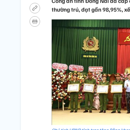
Công an tỉnh Đồng Nai đã cấp 
thường trú, đạt gần 98,95%, xế