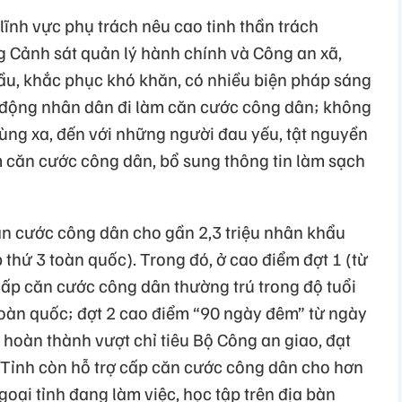
lĩnh vực phụ trách nêu cao tinh thần trách
ng Cảnh sát quản lý hành chính và Công an xã,
đầu, khắc phục khó khăn, có nhiều biện pháp sáng
n động nhân dân đi làm căn cước công dân; không
ng xa, đến với những người đau yếu, tật nguyền
m căn cước công dân, bổ sung thông tin làm sạch
ăn cước công dân cho gần 2,3 triệu nhân khẩu
 thứ 3 toàn quốc). Trong đó, ở cao điểm đợt 1 (từ
cấp căn cước công dân thường trú trong độ tuổi
toàn quốc; đợt 2 cao điểm “90 ngày đêm” từ ngày
hoàn thành vượt chỉ tiêu Bộ Công an giao, đạt
 Tỉnh còn hỗ trợ cấp căn cước công dân cho hơn
ại tỉnh đang làm việc, học tập trên địa bàn