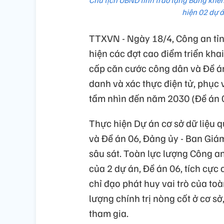
Chủ tịch UBND tỉnh trao tặng Bằng khen 
hiện 02 dự 
TTXVN - Ngày 18/4, Công an tỉn
hiện các đợt cao điểm triển kha
cấp căn cước công dân và Đề án
danh và xác thực điện tử, phục 
tầm nhìn đến năm 2030 (Đề án 
Thực hiện Dự án cơ sở dữ liệu 
và Đề án 06, Đảng ủy - Ban Giám
sâu sát. Toàn lực lượng Công a
của 2 dự án, Đề án 06, tích cự
chỉ đạo phát huy vai trò của toà
lượng chính trị nòng cốt ở cơ s
tham gia.