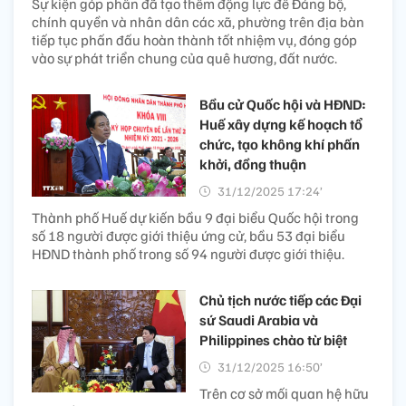
Sự kiện góp phần đã tạo thêm động lực để Đảng bộ,
chính quyền và nhân dân các xã, phường trên địa bàn
tiếp tục phấn đấu hoàn thành tốt nhiệm vụ, đóng góp
vào sự phát triển chung của quê hương, đất nước.
Bầu cử Quốc hội và HĐND:
Huế xây dựng kế hoạch tổ
chức, tạo không khí phấn
khởi, đồng thuận
31/12/2025 17:24’
Thành phố Huế dự kiến bầu 9 đại biểu Quốc hội trong
số 18 người được giới thiệu ứng cử, bầu 53 đại biểu
HĐND thành phố trong số 94 người được giới thiệu.
Chủ tịch nước tiếp các Đại
sứ Saudi Arabia và
Philippines chào từ biệt
31/12/2025 16:50’
Trên cơ sở mối quan hệ hữu