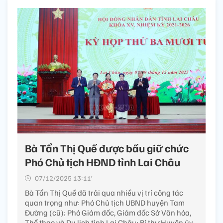
Bà Tẩn Thị Quế được bầu giữ chức
Phó Chủ tịch HĐND tỉnh Lai Châu
07/12/2025 13:11’
Bà Tẩn Thị Quế đã trải qua nhiều vị trí công tác
quan trọng như: Phó Chủ tịch UBND huyện Tam
Đường (cũ); Phó Giám đốc, Giám đốc Sở Văn hóa,
Thể thao và Du lịch tỉnh Lai Châu; Bí thư Huyện ủy,