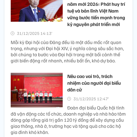
năm mới 2026: Phát huy trí
tuệ và bản lĩnh Việt Nam
vững bước tiến mạnh trong
kỷ nguyên phát triển mới
31/12/2025 14:13’
Mỗi kỳ Đại hội của Đảng đều là một dấu mốc rất quan
trọng, nhưng với Đại hội XIV, ý nghĩa càng sâu sắc hơn,
bởi chúng ta bước vào Đại hội trong một bối cảnh thế
giới biến động rất nhanh, nhiều bất ổn, khó dự báo.
Nêu cao vai trò, trách
nhiệm của người đại biểu
dân cử
31/12/2025 12:47’
Đoàn đại biểu Quốc hội tỉnh
đã vận động các tổ chức, doanh nghiệp và nhà hảo tâm
đóng góp tổng giá trị gần 120 tỷ đồng để xây dựng cầu
giao thông, nhà ở, trường học và tặng quà cho các hộ
gia đình khó khăn.