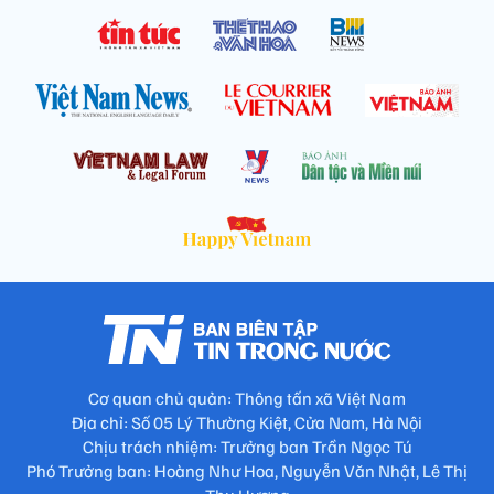
Cơ quan chủ quản: Thông tấn xã Việt Nam
Địa chỉ: Số 05 Lý Thường Kiệt, Cửa Nam, Hà Nội
Chịu trách nhiệm: Trưởng ban Trần Ngọc Tú
Phó Trưởng ban: Hoàng Như Hoa, Nguyễn Văn Nhật, Lê Thị