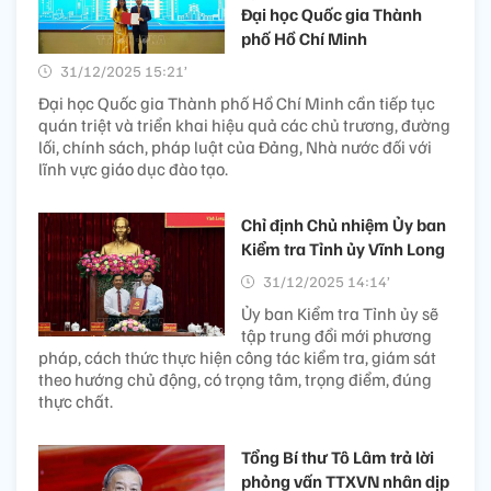
Đại học Quốc gia Thành
phố Hồ Chí Minh
31/12/2025 15:21’
Đại học Quốc gia Thành phố Hồ Chí Minh cần tiếp tục
quán triệt và triển khai hiệu quả các chủ trương, đường
lối, chính sách, pháp luật của Đảng, Nhà nước đối với
lĩnh vực giáo dục đào tạo.
Chỉ định Chủ nhiệm Ủy ban
Kiểm tra Tỉnh ủy Vĩnh Long
31/12/2025 14:14’
Ủy ban Kiểm tra Tỉnh ủy sẽ
tập trung đổi mới phương
pháp, cách thức thực hiện công tác kiểm tra, giám sát
theo hướng chủ động, có trọng tâm, trọng điểm, đúng
thực chất.
Tổng Bí thư Tô Lâm trả lời
phỏng vấn TTXVN nhân dịp