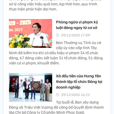
xử lý công việc hiệu quả hơn, kịp thời hơn, quy trình
thực hiện phải hiện đại hơn.
Phòng ngừa vi phạm kỷ
luật đảng ngay từ cơ sở
29/12/2025 17:09’
Ban Thường vụ Tỉnh ủy và
cấp ủy các cấp tỉnh Tây
Ninh đã kiểm tra khi có dấu hiệu vi phạm 34 tổ chức
đảng, 67 đảng viên; kết luận 31 tổ chức đảng, 51 đảng
viện có vi phạm, khuyết điểm.
Xã đầu tiên của Hưng Yên
thành lập tổ chức Đảng tại
doanh nghiệp
29/12/2025 16:21’
Tại buổi lễ, Ban xây dựng
Đảng xã Triệu Việt Vương đã công bố Quyết định thành
lập Chi bộ Công ty Cổ phần Minh Phúc Gold.