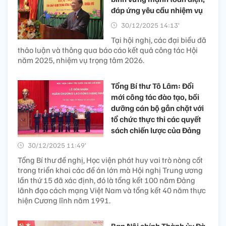
đáp ứng yêu cầu nhiệm vụ
30/12/2025 14:13’
Tại hội nghị, các đại biểu đã
thảo luận và thông qua báo cáo kết quả công tác Hội
năm 2025, nhiệm vụ trọng tâm 2026.
Tổng Bí thư Tô Lâm: Đổi
mới công tác đào tạo, bồi
dưỡng cán bộ gắn chặt với
tổ chức thực thi các quyết
sách chiến lược của Đảng
30/12/2025 11:49’
Tổng Bí thư đề nghị, Học viện phát huy vai trò nòng cốt
trong triển khai các đề án lớn mà Hội nghị Trung ương
lần thứ 15 đã xác định, đó là tổng kết 100 năm Đảng
lãnh đạo cách mạng Việt Nam và tổng kết 40 năm thực
hiện Cương lĩnh năm 1991.
Ban Nội chính Thành ủy Đà