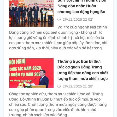
Nẵng đón nhận Huân
chương Lao động hạng Ba
29/12/2025 22:02’
Vai trò của ngành Nội chính
Đảng càng trở nên đặc biệt quan trọng - không chỉ là
lực lượng giữ vững ổn định chính trị - xã hội, mà còn là
cơ quan tham mưu chiến lược giúp cấp ủy lãnh đạo, chỉ
đạo đúng đắn, kịp thời, hiệu quả các vấn đề hệ trọng.
Thường trực Ban Bí thư:
Các cơ quan Đảng Trung
ương tiếp tục nâng cao chất
lượng tham mưu chiến lược
29/12/2025 21:28’
Công tác nghiên cứu, tham mưu chiến lược với Trung
ương, Bộ Chính trị, Ban Bí thư tiếp tục đổi mới, đi vào
chiều sâu. Chất lượng tham mưu ngày càng được nâng
cao, góp phần quan trọng vào việc định. hình chủ
trương, chính sách lớn của Đảng.