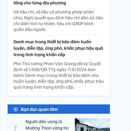
tăng cho từng địa phương
Về tiêu chí, số liệu và phương pháp phân
chia, Nghị quyết quy định tiêu chí dân số, tiêu
chí diện tích tự nhiên, tiêu chí GRDP bình
quân đầu người.
Danh mục trang thiết bị bảo đảm huấn
luyện, diễn tập, ứng phó, khắc phục hậu quả
trong tình trạng khẩn cấp
Phó Thủ tướng Phan Văn Giang đã ký Quyết
định số 1508/QĐ-TTg ngày 7/8/2026 ban
hành Danh mục trang thiết bị bảo đảm cho
huấn luyện, diễn tập, ứng phó, khắc phục hậu
quả trong tình trạng khẩn cấp.
Bạn đọc quan tâm
Người dân vùng lũ
Mường Than vững tin