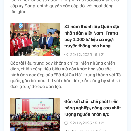
cấp ủy Đảng, chính quyền các cấp đối với hoạt động
tôn giáo.
81 năm thành lập Quân đội
nhân dân Việt Nam: Trưng
bày 1.000 tư liệu ca ngợi
truyền thống hào hùng
22/12/2025 15:12’
Các tài liệu trưng bày không chỉ tái hiện những chiến
dịch, chiến công tiêu biểu mà còn khắc họa sâu sắc
hình ảnh cao đẹp của “Bộ đội Cụ Hồ”, trung thành với Tổ
quốc, gắn bó máu thịt với nhân dân, sẵn sàng hy sinh vì
độc lập, tự do của dân tộc.
Gắn kết chặt chẽ phát triển
nông nghiệp, nâng cao chất
lượng nguồn nhân lực
22/12/2025 15:12’