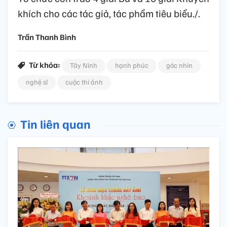
khích cho các tác giả, tác phẩm tiêu biểu./.
Trần Thanh Bình
Từ khóa:
Tây Ninh
hạnh phúc
góc nhìn
nghệ sĩ
cuộc thi ảnh
Tin liên quan