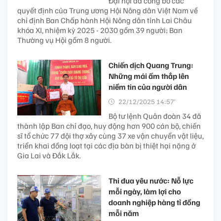
Đại hội đã công bố các
quyết định của Trung ương Hội Nông dân Việt Nam về
chỉ định Ban Chấp hành Hội Nông dân tỉnh Lai Châu
khóa XI, nhiệm kỳ 2025 - 2030 gồm 39 người; Ban
Thường vụ Hội gồm 8 người.
Chiến dịch Quang Trung:
Những mái ấm thắp lên
niềm tin của người dân
22/12/2025 14:57’
Bộ tư lệnh Quân đoàn 34 đã
thành lập Ban chỉ đạo, huy động hơn 900 cán bộ, chiến
sĩ tổ chức 77 đội thợ xây cùng 37 xe vận chuyển vật liệu,
triển khai đồng loạt tại các địa bàn bị thiệt hại nặng ở
Gia Lai và Đắk Lắk.
Thi đua yêu nước: Nỗ lực
mỗi ngày, làm lợi cho
doanh nghiệp hàng tỉ đồng
mỗi năm