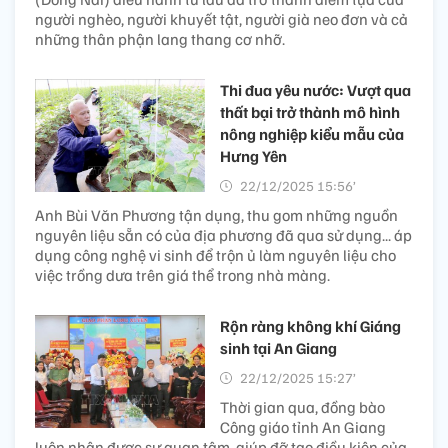
người nghèo, người khuyết tật, người già neo đơn và cả
những thân phận lang thang cơ nhỡ.
Thi đua yêu nước: Vượt qua
thất bại trở thành mô hình
nông nghiệp kiểu mẫu của
Hưng Yên
22/12/2025 15:56’
Anh Bùi Văn Phương tận dụng, thu gom những nguồn
nguyên liệu sẵn có của địa phương đã qua sử dụng... áp
dụng công nghệ vi sinh để trộn ủ làm nguyên liệu cho
việc trồng dưa trên giá thể trong nhà màng.
Rộn ràng không khí Giáng
sinh tại An Giang
22/12/2025 15:27’
Thời gian qua, đồng bào
Công giáo tỉnh An Giang
luôn nhận được sự quan tâm, giúp đỡ tạo điều kiện của