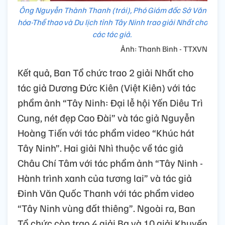
Ông Nguyễn Thành Thanh (trái), Phó Giám đốc Sở Văn
hóa-Thể thao và Du lịch tỉnh Tây Ninh trao giải Nhất cho
các tác giả.
Ảnh: Thanh Bình - TTXVN
Kết quả, Ban Tổ chức trao 2 giải Nhất cho
tác giả Dương Đức Kiên (Việt Kiên) với tác
phẩm ảnh “Tây Ninh: Đại lễ hội Yến Diêu Trì
Cung, nét đẹp Cao Đài” và tác giả Nguyễn
Hoàng Tiến với tác phẩm video “Khúc hát
Tây Ninh”. Hai giải Nhì thuộc về tác giả
Châu Chí Tâm với tác phẩm ảnh “Tây Ninh -
Hành trình xanh của tương lai” và tác giả
Đinh Văn Quốc Thanh với tác phẩm video
“Tây Ninh vùng đất thiêng”. Ngoài ra, Ban
Tổ chức còn trao 4 giải Ba và 10 giải Khuyến