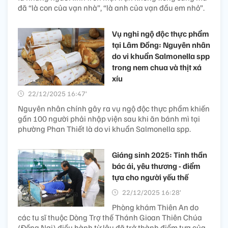
đã “là con của vạn nhà”, “là anh của vạn đầu em nhỏ”.
Vụ nghi ngộ độc thực phẩm
tại Lâm Đồng: Nguyên nhân
do vi khuẩn Salmonella spp
trong nem chua và thịt xá
xíu
22/12/2025 16:47’
Nguyên nhân chính gây ra vụ ngộ độc thực phẩm khiến
gần 100 người phải nhập viện sau khi ăn bánh mì tại
phường Phan Thiết là do vi khuẩn Salmonella spp.
Giáng sinh 2025: Tinh thần
bác ái, yêu thương - điểm
tựa cho người yếu thế
22/12/2025 16:28’
Phòng khám Thiên An do
các tu sĩ thuộc Dòng Trợ thế Thánh Gioan Thiên Chúa
(Đồng Nai) điều hành từ lâu đã trở thành điểm tựa của