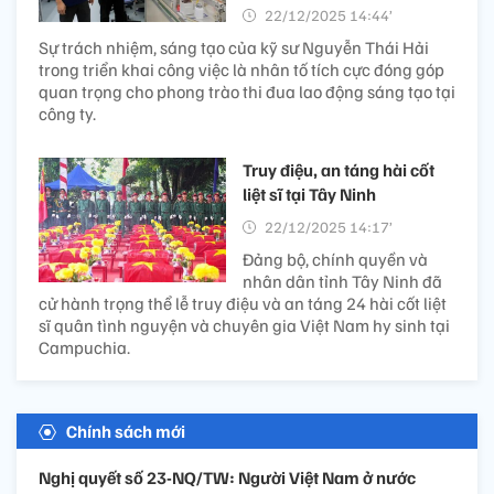
22/12/2025 14:44’
Sự trách nhiệm, sáng tạo của kỹ sư Nguyễn Thái Hải
trong triển khai công việc là nhân tố tích cực đóng góp
quan trọng cho phong trào thi đua lao động sáng tạo tại
công ty.
Truy điệu, an táng hài cốt
liệt sĩ tại Tây Ninh
22/12/2025 14:17’
Đảng bộ, chính quyền và
nhân dân tỉnh Tây Ninh đã
cử hành trọng thể lễ truy điệu và an táng 24 hài cốt liệt
sĩ quân tình nguyện và chuyên gia Việt Nam hy sinh tại
Campuchia.
Chính sách mới
Nghị quyết số 23-NQ/TW: Người Việt Nam ở nước