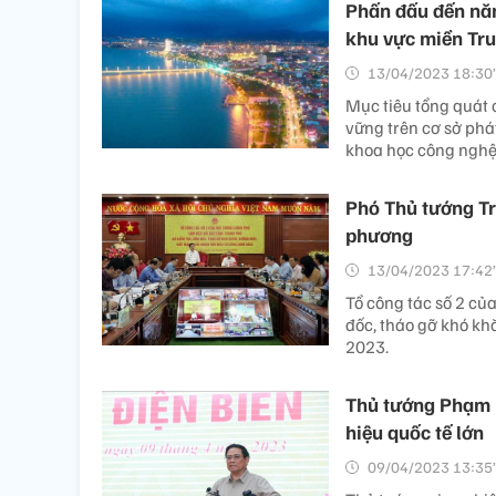
Phấn đấu đến năm
khu vực miền Tr
13/04/2023 18:30’
Mục tiêu tổng quát 
vững trên cơ sở phá
khoa học công nghệ,
Phó Thủ tướng Tr
phương
13/04/2023 17:42’
Tổ công tác số 2 của
đốc, tháo gỡ khó k
2023.
Thủ tướng Phạm M
hiệu quốc tế lớn
09/04/2023 13:35’