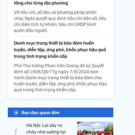
tăng cho từng địa phương
Về tiêu chí, số liệu và phương pháp phân
chia, Nghị quyết quy định tiêu chí dân số, tiêu
chí diện tích tự nhiên, tiêu chí GRDP bình
quân đầu người.
Danh mục trang thiết bị bảo đảm huấn
luyện, diễn tập, ứng phó, khắc phục hậu quả
trong tình trạng khẩn cấp
Phó Thủ tướng Phan Văn Giang đã ký Quyết
định số 1508/QĐ-TTg ngày 7/8/2026 ban
hành Danh mục trang thiết bị bảo đảm cho
huấn luyện, diễn tập, ứng phó, khắc phục hậu
quả trong tình trạng khẩn cấp.
Bạn đọc quan tâm
Hà Nội: Lại xảy ra
cháy nhà xưởng tại