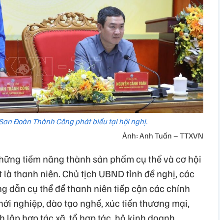
Sơn Đoàn Thành Công phát biểu tại hội nghị.
Ảnh: Anh Tuấn – TTXVN
 những tiềm năng thành sản phẩm cụ thể và cơ hội
là thanh niên. Chủ tịch UBND tỉnh đề nghị, các
g dẫn cụ thể để thanh niên tiếp cận các chính
hởi nghiệp, đào tạo nghề, xúc tiến thương mại,
 lập hợp tác xã, tổ hợp tác, hộ kinh doanh,