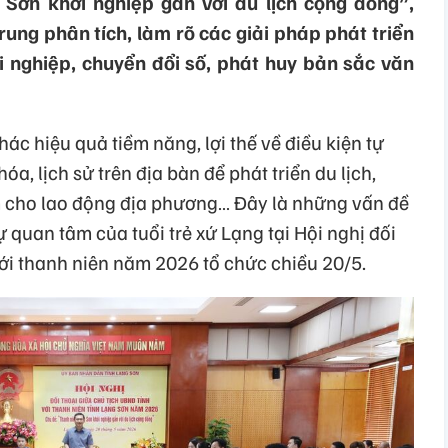
Sơn khởi nghiệp gắn với du lịch cộng đồng”,
rung phân tích, làm rõ các giải pháp phát triển
i nghiệp, chuyển đổi số, phát huy bản sắc văn
ác hiệu quả tiềm năng, lợi thế về điều kiện tự
a, lịch sử trên địa bàn để phát triển du lịch,
m cho lao động địa phương… Đây là những vấn đề
 quan tâm của tuổi trẻ xứ Lạng tại Hội nghị đối
với thanh niên năm 2026 tổ chức chiều 20/5.