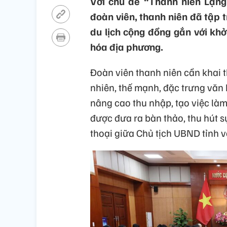
Với chủ đề “Thanh niên Lạng 
đoàn viên, thanh niên đã tập t
du lịch cộng đồng gắn với khở
hóa địa phương.
Đoàn viên thanh niên cần khai th
nhiên, thế mạnh, đặc trưng văn hó
nâng cao thu nhập, tạo việc là
được đưa ra bàn thảo, thu hút sự
thoại giữa Chủ tịch UBND tỉnh 