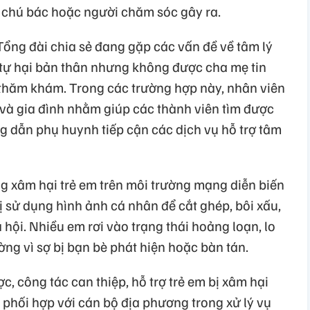
 chú bác hoặc người chăm sóc gây ra.
 Tổng đài chia sẻ đang gặp các vấn đề về tâm lý
i tự hại bản thân nhưng không được cha mẹ tin
thăm khám. Trong các trường hợp này, nhân viên
ẻ và gia đình nhằm giúp các thành viên tìm được
g dẫn phụ huynh tiếp cận các dịch vụ hỗ trợ tâm
ng xâm hại trẻ em trên môi trường mạng diễn biến
ị sử dụng hình ảnh cá nhân để cắt ghép, bôi xấu,
ội. Nhiều em rơi vào trạng thái hoảng loạn, lo
ng vì sợ bị bạn bè phát hiện hoặc bàn tán.
, công tác can thiệp, hỗ trợ trẻ em bị xâm hại
 phối hợp với cán bộ địa phương trong xử lý vụ