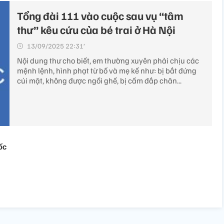
Tổng đài 111 vào cuộc sau vụ “tâm
thư” kêu cứu của bé trai ở Hà Nội
13/09/2025 22:31’
Nội dung thư cho biết, em thường xuyên phải chịu các
mệnh lệnh, hình phạt từ bố và mẹ kế như: bị bắt đứng
cúi mặt, không được ngồi ghế, bị cấm đắp chăn...
ốc