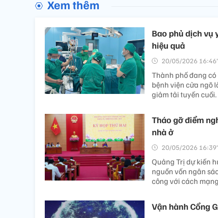
Xem thêm
Bao phủ dịch vụ 
hiệu quả
20/05/2026 16:46’
Thành phố đang có k
bệnh viện cửa ngõ l
giảm tải tuyến cuối.
Tháo gỡ điểm ngh
nhà ở
20/05/2026 16:39’
Quảng Trị dự kiến h
nguồn vốn ngân sác
công với cách mạng
Vận hành Cổng Gi