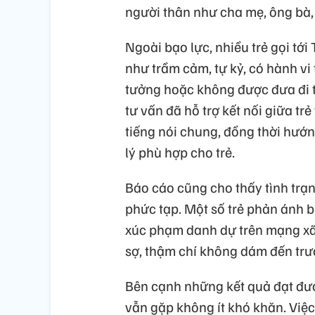
người thân như cha mẹ, ông bà,
Ngoài bạo lực, nhiều trẻ gọi tới
như trầm cảm, tự kỷ, có hành v
tưởng hoặc không được đưa đi 
tư vấn đã hỗ trợ kết nối giữa tr
tiếng nói chung, đồng thời hướn
lý phù hợp cho trẻ.
Báo cáo cũng cho thấy tình trạ
phức tạp. Một số trẻ phản ánh b
xúc phạm danh dự trên mạng xã h
sợ, thậm chí không dám đến trườ
Bên cạnh những kết quả đạt được
vẫn gặp không ít khó khăn. Việc