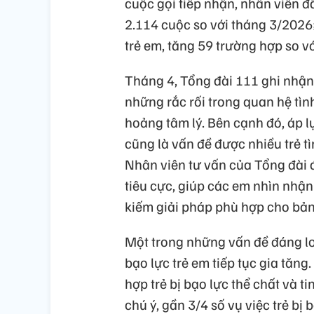
cuộc gọi tiếp nhận, nhân viên đ
2.114 cuộc so với tháng 3/2026;
trẻ em, tăng 59 trường hợp so vớ
Tháng 4, Tổng đài 111 ghi nhận 
những rắc rối trong quan hệ tìn
hoảng tâm lý. Bên cạnh đó, áp lực
cũng là vấn đề được nhiều trẻ tì
Nhân viên tư vấn của Tổng đài 
tiêu cực, giúp các em nhìn nhậ
kiếm giải pháp phù hợp cho bản
Một trong những vấn đề đáng lo 
bạo lực trẻ em tiếp tục gia tăng
hợp trẻ bị bạo lực thể chất và 
chú ý, gần 3/4 số vụ việc trẻ bị