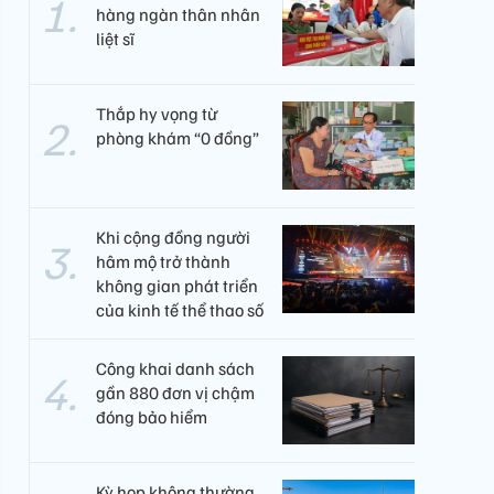
hàng ngàn thân nhân
liệt sĩ
Thắp hy vọng từ
phòng khám “0 đồng”
Khi cộng đồng người
hâm mộ trở thành
không gian phát triển
của kinh tế thể thao số
Công khai danh sách
gần 880 đơn vị chậm
đóng bảo hiểm
Kỳ họp không thường