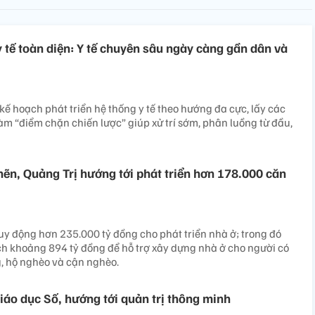
y tế toàn diện: Y tế chuyên sâu ngày càng gần dân và
ế hoạch phát triển hệ thống y tế theo hướng đa cực, lấy các
àm “điểm chặn chiến lược” giúp xử trí sớm, phân luồng từ đầu,
ẽn, Quảng Trị hướng tới phát triển hơn 178.000 căn
uy động hơn 235.000 tỷ đồng cho phát triển nhà ở; trong đó
h khoảng 894 tỷ đồng để hỗ trợ xây dựng nhà ở cho người có
, hộ nghèo và cận nghèo.
áo dục Số, hướng tới quản trị thông minh