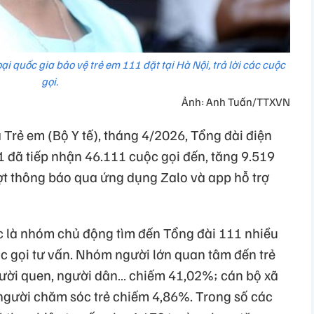
i quốc gia bảo vệ trẻ em 111 đặt tại Hà Nội, trả lời các cuộc
gọi.
Ảnh: Anh Tuấn/TTXVN
Trẻ em (Bộ Y tế), tháng 4/2026, Tổng đài điện
1 đã tiếp nhận 46.111 cuộc gọi đến, tăng 9.519
ượt thông báo qua ứng dụng Zalo và app hỗ trợ
ục là nhóm chủ động tìm đến Tổng đài 111 nhiều
c gọi tư vấn. Nhóm người lớn quan tâm đến trẻ
gười quen, người dân… chiếm 41,02%; cán bộ xã
người chăm sóc trẻ chiếm 4,86%. Trong số các