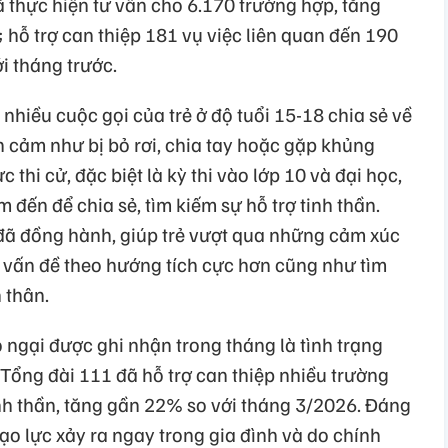
ã thực hiện tư vấn cho 6.170 trường hợp, tăng
 hỗ trợ can thiệp 181 vụ việc liên quan đến 190
i tháng trước.
nhiều cuộc gọi của trẻ ở độ tuổi 15-18 chia sẻ về
h cảm như bị bỏ rơi, chia tay hoặc gặp khủng
 thi cử, đặc biệt là kỳ thi vào lớp 10 và đại học,
m đến để chia sẻ, tìm kiếm sự hỗ trợ tinh thần.
đã đồng hành, giúp trẻ vượt qua những cảm xúc
n vấn đề theo hướng tích cực hơn cũng như tìm
 thân.
ngại được ghi nhận trong tháng là tình trạng
. Tổng đài 111 đã hỗ trợ can thiệp nhiều trường
tinh thần, tăng gần 22% so với tháng 3/2026. Đáng
 bạo lực xảy ra ngay trong gia đình và do chính