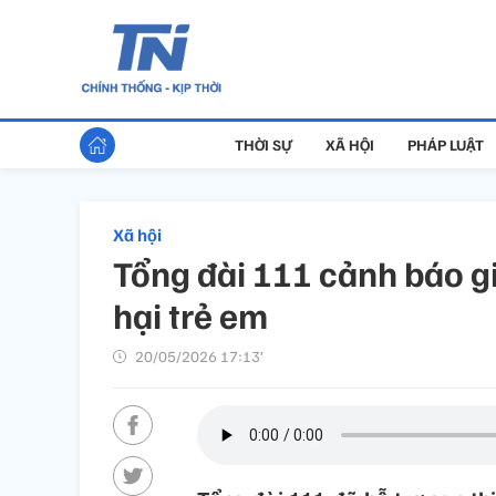
THỜI SỰ
XÃ HỘI
PHÁP LUẬT
Xã hội
Tổng đài 111 cảnh báo g
hại trẻ em
20/05/2026 17:13’