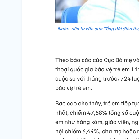
Nhân viên tư vấn của Tổng đài điện thoạ
Theo báo cáo của Cục Bà mẹ và 
thoại quốc gia bảo vệ trẻ em 11
cuộc so với tháng trước; 724 l
bảo vệ trẻ em.
Báo cáo cho thấy, trẻ em tiếp t
nhất, chiếm 47,68% tổng số cuộ
em như hàng xóm, giáo viên, n
hội chiếm 6,44%; cha mẹ hoặc 