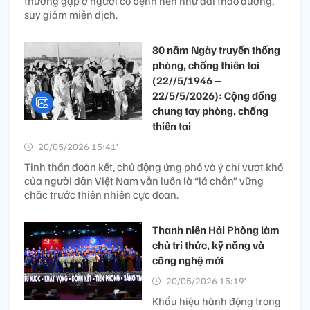
thường gặp ở người có bệnh nền như đái tháo đường,
suy giảm miễn dịch.
80 năm Ngày truyền thống
phòng, chống thiên tai
(22//5/1946 –
22/5/5/2026): Cộng đồng
chung tay phòng, chống
thiên tai
20/05/2026 15:41’
Tinh thần đoàn kết, chủ động ứng phó và ý chí vượt khó
của người dân Việt Nam vẫn luôn là “lá chắn” vững
chắc trước thiên nhiên cực đoan.
Thanh niên Hải Phòng làm
chủ tri thức, kỹ năng và
công nghệ mới
20/05/2026 15:19’
Khẩu hiệu hành động trong