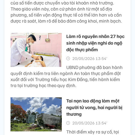
của số tiền được chuyển vào tài khoản nhà trường.
Theo giáo viên này, căn cứ phản ánh từ một số địa
phương, số tiền vận động thực tế có thể lớn hơn và cần
được rà soát, làm rõ để bảo đảm công khai, minh bạch.
Làm rõ nguyên nhân 27 học
sinh nhập viện nghi do ngộ
độc thực phẩm
20/05/2026 13:54’
UBND phường đã ban hành
quyết định kiểm tra liên ngành An toàn thực phẩm đột
xuất đối với Trường tiểu học Kim Đồng, tiến hành kiểm
tra tại trường học theo quy định.
Tai nạn lao động làm một
người tử vong, hai người bị
thương ​
20/05/2026 13:54’
Thời điểm xảy ra sự cố, tại