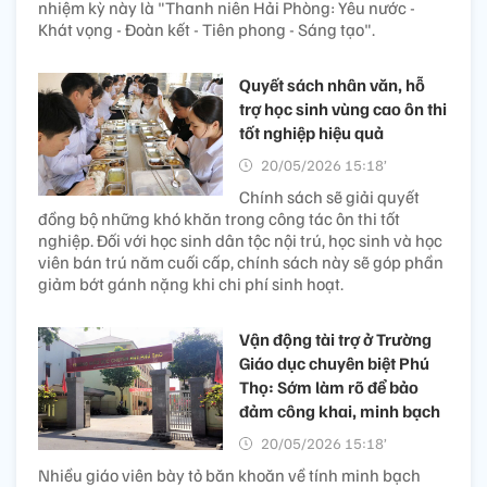
nhiệm kỳ này là "Thanh niên Hải Phòng: Yêu nước -
Khát vọng - Đoàn kết - Tiên phong - Sáng tạo".
Quyết sách nhân văn, hỗ
trợ học sinh vùng cao ôn thi
tốt nghiệp hiệu quả
20/05/2026 15:18’
Chính sách sẽ giải quyết
đồng bộ những khó khăn trong công tác ôn thi tốt
nghiệp. Đối với học sinh dân tộc nội trú, học sinh và học
viên bán trú năm cuối cấp, chính sách này sẽ góp phần
giảm bớt gánh nặng khi chi phí sinh hoạt.
Vận động tài trợ ở Trường
Giáo dục chuyên biệt Phú
Thọ: Sớm làm rõ để bảo
đảm công khai, minh bạch
20/05/2026 15:18’
Nhiều giáo viên bày tỏ băn khoăn về tính minh bạch