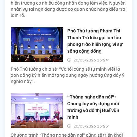
hiện trường có nhiều công nhân đang làm việc. Nguyên
nhân vụ tai nạn đang được cơ quan chức năng điều tra,
làm rõ.
Phó Thủ tướng Phạm Thị
Thanh Trà kêu gọi lan tỏa
phong trào hiến tạng vì sự
sống cộng đồng
20/05/2026 13:24’
Phó Thủ tướng chia sẻ: “Và tôi cũng sẽ tự mình viết lá
đơn đăng ký hiến mô tạng đúng ngày hưởng ứng đầy ý
nghĩa này”.
“Tháng nghe dân nói”:
Chung tay xây dựng môi
trường và đô thị Huế văn
minh
20/05/2026 13:23’
Chương trình “Tháng nghe dân nói” cũng sẽ triển khai