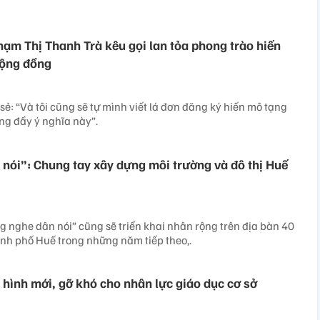
ạm Thị Thanh Trà kêu gọi lan tỏa phong trào hiến
cộng đồng
sẻ: “Và tôi cũng sẽ tự mình viết lá đơn đăng ký hiến mô tạng
g đầy ý nghĩa này”.
nói”: Chung tay xây dựng môi trường và đô thị Huế
 nghe dân nói” cũng sẽ triển khai nhân rộng trên địa bàn 40
nh phố Huế trong những năm tiếp theo,.
 hình mới, gỡ khó cho nhân lực giáo dục cơ sở