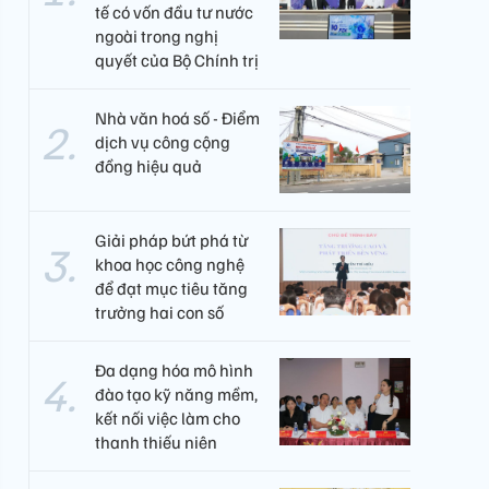
tế có vốn đầu tư nước
ngoài trong nghị
quyết của Bộ Chính trị
Nhà văn hoá số - Điểm
dịch vụ công cộng
đồng hiệu quả
Giải pháp bứt phá từ
khoa học công nghệ
để đạt mục tiêu tăng
trưởng hai con số
Đa dạng hóa mô hình
đào tạo kỹ năng mềm,
kết nối việc làm cho
thanh thiếu niên