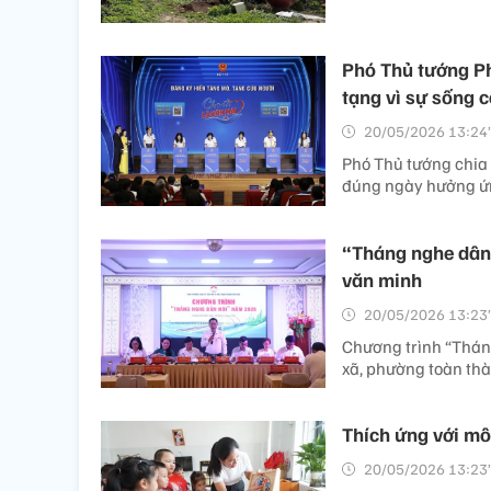
Phó Thủ tướng Ph
tạng vì sự sống 
20/05/2026 13:24’
Phó Thủ tướng chia 
đúng ngày hưởng ứn
“Tháng nghe dân 
văn minh
20/05/2026 13:23’
Chương trình “Tháng
xã, phường toàn thà
Thích ứng với mô
20/05/2026 13:23’