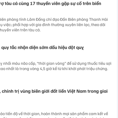
ợ tàu cá cùng 17 thuyền viên gặp sự cố trên biển ​
 Biên phòng tỉnh Lâm Đồng chỉ đạo Đồn Biên phòng Thanh Hải
ụ việc; phối hợp với gia đình thường xuyên liên lạc, theo dõi
thuyền viên trên tàu cá.
 quy tắc nhận diện sớm dấu hiệu đột quỵ
uỵ nhồi máu não cấp, “thời gian vàng” để sử dụng thuốc tiêu sợi
ao nhất là trong vòng 4,5 giờ kể từ khi khởi phát triệu chứng.
chính trị vùng biên giới đất liền Việt Nam trong giai
o tiến độ về thời gian, hoàn thành mọi sản phẩm cam kết về