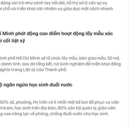
đóng vai trò như cánh tay nối dài, hỗ trợ xử lý các sự vụ
 chỗ và triển khai các nhiệm vụ giáo dục một cách nhanh
í Minh phát động cao điểm hoạt động lấy mẫu xác
 cốt liệt sỹ
ành phố Hồ Chí Minh sẽ tổ chức lấy mẫu, bàn giao mẫu 30 mộ
h danh tính, sau đó tổng kết, rút kinh nghiệm để triển khai đồng
 Nghĩa trang Liệt sỹ của Thành phố.
ộ ngăn ngừa học sinh đuối nước
0% xã, phường, thị trấn có ít nhất một bể bơi để phục vụ việc
trẻ em, học sinh trên địa bàn; 80% cán bộ quản lý, giáo viên
 cao năng lực về phòng, chống đuối nước cho học sinh.