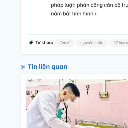
pháp luật; phân công cán bộ trực
nắm bắt tình hình./.
Từ khóa:
Làm rõ
nguyên nhân
27 học s
Tin liên quan