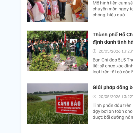
Mô hình liên cụm sẽ 
chuyên môn ngay tại
chóng, hiệu quả.
Thành phố Hồ Ch
định danh tính hài
20/05/2026 13:23’
Ban Chỉ đạo 515 Th
liệt sỹ chưa xác địn
loạt trên tất cả các
Giải pháp đồng b
20/05/2026 13:22’
Tỉnh phấn đấu trên 5
dạy bơi an toàn cho 
được bồi dưỡng nâng