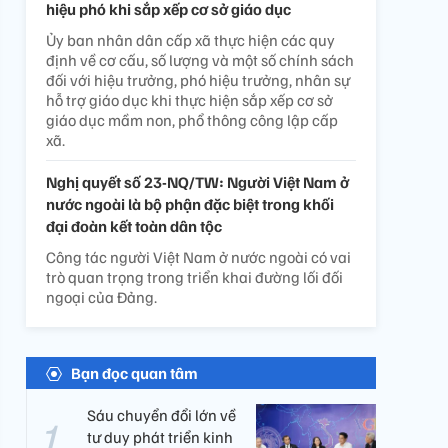
hiệu phó khi sắp xếp cơ sở giáo dục
Ủy ban nhân dân cấp xã thực hiện các quy
định về cơ cấu, số lượng và một số chính sách
đối với hiệu trưởng, phó hiệu trưởng, nhân sự
hỗ trợ giáo dục khi thực hiện sắp xếp cơ sở
giáo dục mầm non, phổ thông công lập cấp
xã.
Nghị quyết số 23-NQ/TW: Người Việt Nam ở
nước ngoài là bộ phận đặc biệt trong khối
đại đoàn kết toàn dân tộc
Công tác người Việt Nam ở nước ngoài có vai
trò quan trọng trong triển khai đường lối đối
ngoại của Đảng.
Bạn đọc quan tâm
Sáu chuyển đổi lớn về
tư duy phát triển kinh