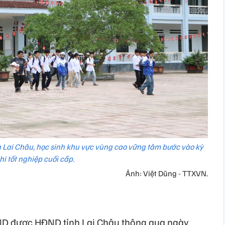
nh Lai Châu, học sinh khu vực vùng cao vững tâm bước vào kỳ
thi tốt nghiệp cuối cấp.
Ảnh: Việt Dũng - TTXVN.
D được HĐND tỉnh Lai Châu thông qua ngày