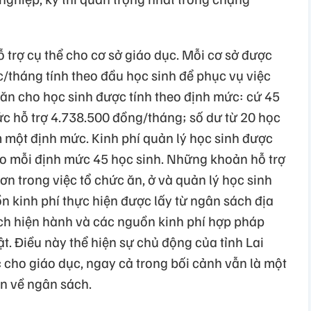
 trợ cụ thể cho cơ sở giáo dục. Mỗi cơ sở được
/tháng tính theo đầu học sinh để phục vụ việc
u ăn cho học sinh được tính theo định mức: cứ 45
c hỗ trợ 4.738.500 đồng/tháng; số dư từ 20 học
m một định mức. Kinh phí quản lý học sinh được
o mỗi định mức 45 học sinh. Những khoản hỗ trợ
n trong việc tổ chức ăn, ở và quản lý học sinh
ồn kinh phí thực hiện được lấy từ ngân sách địa
h hiện hành và các nguồn kinh phí hợp pháp
t. Điều này thể hiện sự chủ động của tỉnh Lai
 cho giáo dục, ngay cả trong bối cảnh vẫn là một
ăn về ngân sách.