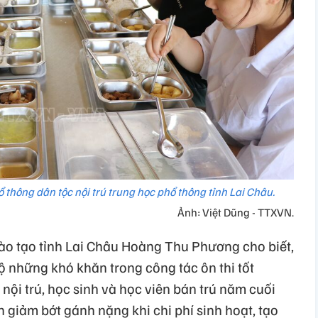
 thông dân tộc nội trú trung học phổ thông tỉnh Lai Châu.
Ảnh: Việt Dũng - TTXVN.
o tạo tỉnh Lai Châu Hoàng Thu Phương cho biết,
ộ những khó khăn trong công tác ôn thi tốt
 nội trú, học sinh và học viên bán trú năm cuối
 giảm bớt gánh nặng khi chi phí sinh hoạt, tạo