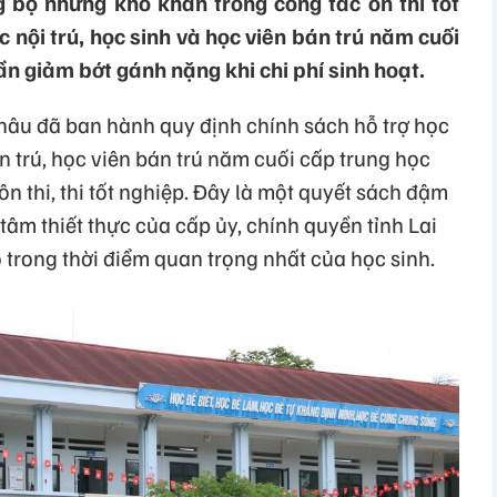
g bộ những khó khăn trong công tác ôn thi tốt
c nội trú, học sinh và học viên bán trú năm cuối
n giảm bớt gánh nặng khi chi phí sinh hoạt.
âu đã ban hành quy định chính sách hỗ trợ học
án trú, học viên bán trú năm cuối cấp trung học
n thi, thi tốt nghiệp. Đây là một quyết sách đậm
tâm thiết thực của cấp ủy, chính quyền tỉnh Lai
o trong thời điểm quan trọng nhất của học sinh.