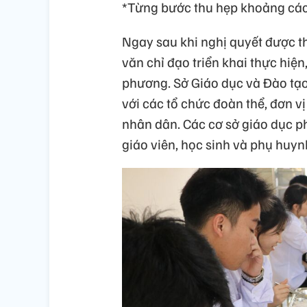
*Từng bước thu hẹp khoảng các
Ngay sau khi nghị quyết được 
văn chỉ đạo triển khai thực hiện
phương. Sở Giáo dục và Đào tạ
với các tổ chức đoàn thể, đơn vị
nhân dân. Các cơ sở giáo dục p
giáo viên, học sinh và phụ huyn