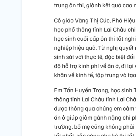
trung ôn thi, giành kết quả cao 
Cô giáo Vàng Thị Cúc, Phó Hiệu
học phổ thông tỉnh Lai Châu chia
học sinh cuối cấp ôn thi tốt ngh
nghiệp hiệu quả. Từ nghị quyết 
sinh sát với thực tế, đặc biệt đ
độ hỗ trợ kinh phí về ăn ở, đi l
khăn về kinh tế, tập trung và tạ
Em Tẩn Huyền Trang, học sinh T
thông tỉnh Lai Châu tỉnh Lai Châ
được thông qua chúng em cảm thấ
ăn ở giúp giảm gánh nặng chi phí
trường, bố mẹ cũng không phải l
tốt nhất, sẵn sàng cho kỳ thi tố