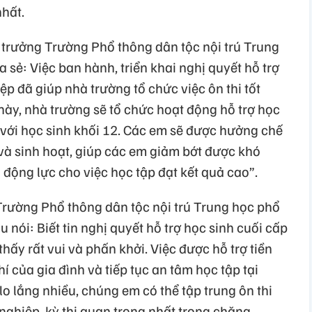
nhất.
 trưởng Trường Phổ thông dân tộc nội trú Trung
 sẻ: Việc ban hành, triển khai nghị quyết hỗ trợ
iệp đã giúp nhà trường tổ chức việc ôn thi tốt
này, nhà trường sẽ tổ chức hoạt động hỗ trợ học
ối với học sinh khối 12. Các em sẽ được hưởng chế
ại và sinh hoạt, giúp các em giảm bớt được khó
o động lực cho việc học tập đạt kết quả cao”.
rường Phổ thông dân tộc nội trú Trung học phổ
u nói: Biết tin nghị quyết hỗ trợ học sinh cuối cấp
y rất vui và phấn khởi. Việc được hỗ trợ tiền
 của gia đình và tiếp tục an tâm học tập tại
o lắng nhiều, chúng em có thể tập trung ôn thi
t nghiệp, kỳ thi quan trọng nhất trong chặng