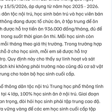
ày 15/5/2026, áp dụng từ năm học 2025 - 2026.
dân tộc nội trú, học sinh bán trú và học viên bán
 thông đang được tổ chức ăn, ở tập trung để ôn
inh được hỗ trợ tiền ăn 936.000 đồng/tháng, đủ để
rong suốt thời gian ôn thi. Mỗi học sinh còn
mỗi tháng theo giá thị trường. Trong trường hợp
 chỗ ở cho học sinh, mỗi em sẽ được hỗ trợ
rọ. Quy định này cho thấy sự linh hoạt và sát
sách khi không phải trường nào cũng đủ cơ sở vật
rung cho toàn bộ học sinh cuối cấp.
thông dân tộc nội trú Trung học phổ thông tỉnh
tại 4 lớp, 100% học sinh ăn ở nội trú. Giai đoạn
uan trọng, đòi hỏi học sinh phải tập trung cao độ.
ựa vững vàng để các em học sinh cuối cấp tập