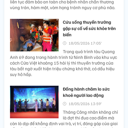
liên tục đảm bảo an toàn cho bệnh nhân chấn thương
vùng trán, hàm mặt, vòm họng tránh nguy cơ phù não.
Cứu sống thuyền trưởng
gặp sự cố về sức khỏe trên
biển
18/05/2026 17:05’
Trong quá trình tàu Quang
Anh 69 đang trong hành trình từ Ninh Bình vào khu vực
cách Cửa Việt khoảng 15 hải lý thì thuyền trưởng của
tàu bất ngờ xuất hiện triệu chứng khó thở, có dấu hiệu
suy hô hấp.
Đồng hành chăm lo sức
khoẻ người lao động
18/05/2026 13:59’
Tháng Công nhân không chỉ
là đợt thi đua cao điểm mà
còn là dịp để khẳng định vai trò, vị trí, đóng góp của giai