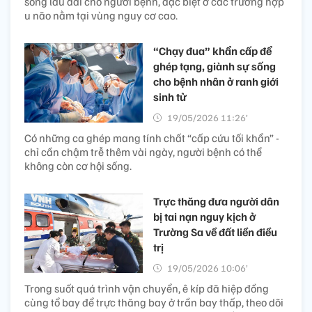
sống lâu dài cho người bệnh, đặc biệt ở các trường hợp
u não nằm tại vùng nguy cơ cao.
“Chạy đua” khẩn cấp để
ghép tạng, giành sự sống
cho bệnh nhân ở ranh giới
sinh tử
19/05/2026 11:26’
Có những ca ghép mang tính chất “cấp cứu tối khẩn” -
chỉ cần chậm trễ thêm vài ngày, người bệnh có thể
không còn cơ hội sống.
Trực thăng đưa người dân
bị tai nạn nguy kịch ở
Trường Sa về đất liền điều
trị
19/05/2026 10:06’
Trong suốt quá trình vận chuyển, ê kíp đã hiệp đồng
cùng tổ bay để trực thăng bay ở trần bay thấp, theo dõi