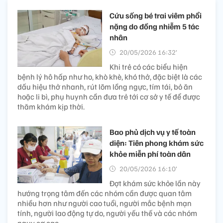
Cứu sống bé trai viêm phổi
nặng do đồng nhiễm 5 tác
nhân
20/05/2026 16:32’
Khi trẻ có các biểu hiện
bệnh lý hô hấp như ho, khò khè, khó thở, đặc biệt là các
dấu hiệu thở nhanh, rút lõm lồng ngực, tím tái, bỏ ăn
hoặc li bì, phụ huynh cần đưa trẻ tới cơ sở y tế để được
thăm khám kịp thời.
Bao phủ dịch vụ y tế toàn
diện: Tiên phong khám sức
khỏe miễn phí toàn dân
20/05/2026 16:10’
Đợt khám sức khỏe lần này
hướng trọng tâm đến các nhóm cần được quan tâm
nhiều hơn như người cao tuổi, người mắc bệnh mạn
tính, người lao động tự do, người yếu thế và các nhóm