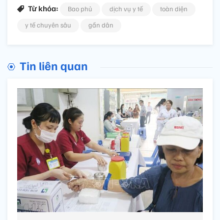
Từ khóa:
Bao phủ
dịch vụ y tế
toàn diện
y tế chuyên sâu
gần dân
Tin liên quan