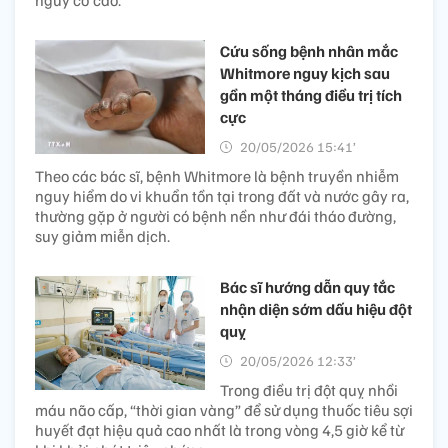
nguy cơ cao.
Cứu sống bệnh nhân mắc
Whitmore nguy kịch sau
gần một tháng điều trị tích
cực
20/05/2026 15:41’
Theo các bác sĩ, bệnh Whitmore là bệnh truyền nhiễm
nguy hiểm do vi khuẩn tồn tại trong đất và nước gây ra,
thường gặp ở người có bệnh nền như đái tháo đường,
suy giảm miễn dịch.
Bác sĩ hướng dẫn quy tắc
nhận diện sớm dấu hiệu đột
quỵ
20/05/2026 12:33’
Trong điều trị đột quỵ nhồi
máu não cấp, “thời gian vàng” để sử dụng thuốc tiêu sợi
huyết đạt hiệu quả cao nhất là trong vòng 4,5 giờ kể từ