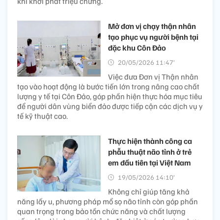
khi khởi phát triệu chứng.
Mở đơn vị chạy thận nhân
tạo phục vụ người bệnh tại
đặc khu Côn Đảo
20/05/2026 11:47’
Việc đưa Đơn vị Thận nhân
tạo vào hoạt động là bước tiến lớn trong nâng cao chất
lượng y tế tại Côn Đảo, góp phần hiện thực hóa mục tiêu
để người dân vùng biển đảo được tiếp cận các dịch vụ y
tế kỹ thuật cao.
Thực hiện thành công ca
phẫu thuật não tỉnh ở trẻ
em đầu tiên tại Việt Nam
19/05/2026 14:10’
Không chỉ giúp tăng khả
năng lấy u, phương pháp mổ sọ não tỉnh còn góp phần
quan trọng trong bảo tồn chức năng và chất lượng