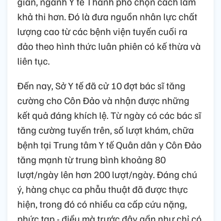
gian, ngành Y tế Thành phố chọn cách làm
khả thi hơn. Đó là đưa nguồn nhân lực chất
lượng cao từ các bệnh viện tuyến cuối ra
đảo theo hình thức luân phiên có kế thừa và
liên tục.
Đến nay, Sở Y tế đã cử 10 đợt bác sĩ tăng
cường cho Côn Đảo và nhận được những
kết quả đáng khích lệ. Từ ngày có các bác sĩ
tăng cường tuyến trên, số lượt khám, chữa
bệnh tại Trung tâm Y tế Quân dân y Côn Đảo
tăng mạnh từ trung bình khoảng 80
lượt/ngày lên hơn 200 lượt/ngày. Đáng chú
ý, hàng chục ca phẫu thuật đã được thực
hiện, trong đó có nhiều ca cấp cứu nặng,
phức tạp - điều mà trước đây gần như chỉ có