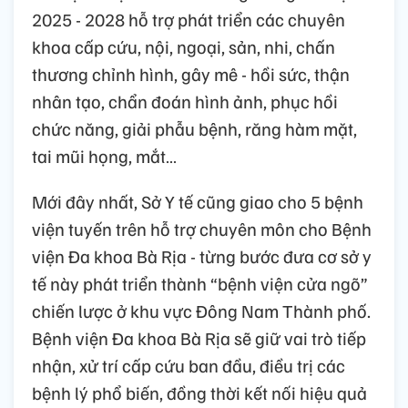
2025 - 2028 hỗ trợ phát triển các chuyên
khoa cấp cứu, nội, ngoại, sản, nhi, chấn
thương chỉnh hình, gây mê - hồi sức, thận
nhân tạo, chẩn đoán hình ảnh, phục hồi
chức năng, giải phẫu bệnh, răng hàm mặt,
tai mũi họng, mắt…
Mới đây nhất, Sở Y tế cũng giao cho 5 bệnh
viện tuyến trên hỗ trợ chuyên môn cho Bệnh
viện Đa khoa Bà Rịa - từng bước đưa cơ sở y
tế này phát triển thành “bệnh viện cửa ngõ”
chiến lược ở khu vực Đông Nam Thành phố.
Bệnh viện Đa khoa Bà Rịa sẽ giữ vai trò tiếp
nhận, xử trí cấp cứu ban đầu, điều trị các
bệnh lý phổ biến, đồng thời kết nối hiệu quả