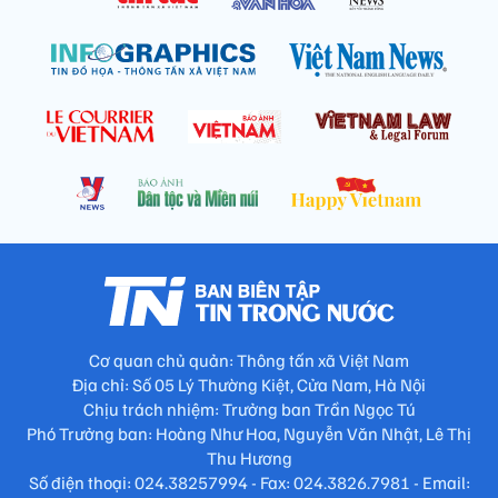
Cơ quan chủ quản: Thông tấn xã Việt Nam
Địa chỉ: Số 05 Lý Thường Kiệt, Cửa Nam, Hà Nội
Chịu trách nhiệm: Trưởng ban Trần Ngọc Tú
Phó Trưởng ban: Hoàng Như Hoa, Nguyễn Văn Nhật, Lê Thị
Thu Hương
Số điện thoại: 024.38257994 - Fax: 024.3826.7981 - Email: