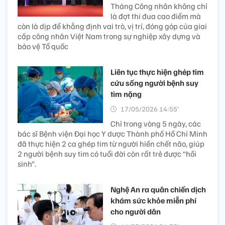
Tháng Công nhân không chỉ
là đợt thi đua cao điểm mà
còn là dịp để khẳng định vai trò, vị trí, đóng góp của giai
cấp công nhân Việt Nam trong sự nghiệp xây dựng và
bảo vệ Tổ quốc
Liên tục thực hiện ghép tim
cứu sống người bệnh suy
tim nặng​
17/05/2026 14:55’
Chỉ trong vòng 5 ngày, các
bác sĩ Bệnh viện Đại học Y dược Thành phố Hồ Chí Minh
đã thực hiện 2 ca ghép tim từ người hiến chết não, giúp
2 người bệnh suy tim có tuổi đời còn rất trẻ được “hồi
sinh”.
Nghệ An ra quân chiến dịch
khám sức khỏe miễn phí
cho người dân