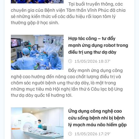
Tại buổi truyền thông, các
chuyên gia của Bệnh viện Tâm thần Vĩnh Phúc đã chia
sẻ những kiến thức về các dấu hiệu rối loạn tâm lý
thường gặp ở học sinh.
Hợp tác công – tư đẩy
mạnh ứng dụng robot trong
điều trị ung thư dạ dày
15/05/2026 18:37’
Đẩy mạnh ứng dụng công
nghệ cao hướng đến nâng cao chất lượng điều trị và
chăm sóc người bệnh ung thư dạ dày, là một trong
những mục tiêu mà Hội nghị lần thứ 6 Câu lạc bộ Ung
thư dạ dày quốc tế hướng tới.
Ứng dụng công nghệ cao
cứu sống bệnh nhi bị bệnh
lý mạch máu não hiếm gặp
15/05/2026 17:29’