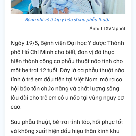
Bệnh nhi và ê-kíp y bác sĩ sau phẫu thuật.
Ảnh: TTXVN phát
Ngày 19/5, Bệnh viện Đại học Y dược Thành
phố Hồ Chí Minh cho biết, đơn vị đã thực
hiện thành công ca phẫu thuật não tỉnh cho
một bé trai 12 tuổi. Đây là ca phẫu thuật não
tỉnh ở trẻ em đầu tiên tại Việt Nam, mở ra cơ
hội bảo tồn chức năng và chất lượng sống
lâu dài cho trẻ em có u não tại vùng nguy cơ
cao.
Sau phẫu thuật, bé trai tỉnh táo, hồi phục tốt
và không xuất hiện dấu hiệu thần kinh khu