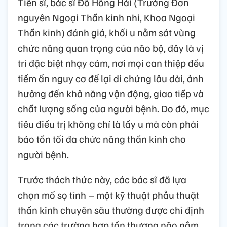
Tiến sĩ, bác sĩ Đỗ Hồng Hải (Trưởng Đơn
nguyên Ngoại Thần kinh nhi, Khoa Ngoại
Thần kinh) đánh giá, khối u nằm sát vùng
chức năng quan trọng của não bộ, đây là vị
trí đặc biệt nhạy cảm, nơi mọi can thiệp đều
tiềm ẩn nguy cơ để lại di chứng lâu dài, ảnh
hưởng đến khả năng vận động, giao tiếp và
chất lượng sống của người bệnh. Do đó, mục
tiêu điều trị không chỉ là lấy u mà còn phải
bảo tồn tối đa chức năng thần kinh cho
người bệnh.
Trước thách thức này, các bác sĩ đã lựa
chọn mổ sọ tỉnh – một kỹ thuật phẫu thuật
thần kinh chuyên sâu thường được chỉ định
trong các trường hợp tổn thương não nằm