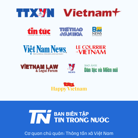
Cơ quan chủ quản: Thông tấn xã Việt Nam