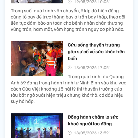
19/05/2026 10:06’
Trong suốt quá trình vận chuyển, ê kíp đã hiệp đồng
cùng tổ bay để trực thăng bay ở trần bay thấp, theo dõi
liên tục đảm bảo an toàn cho bệnh nhân chấn thương
vùng trán, hàm mặt, vòm họng tránh nguy cơ phù não.
Cứu sống thuyền trưởng
gặp sự cố về sức khỏe trên
biển
18/05/2026 17:05’
Trong quá trình tàu Quang
Anh 69 đang trong hành trình từ Ninh Bình vào khu vực
cách Cửa Việt khoảng 15 hải lý thì thuyền trưởng của
tàu bất ngờ xuất hiện triệu chứng khó thở, có dấu hiệu
suy hô hấp.
Đồng hành chăm lo sức
khoẻ người lao động
18/05/2026 13:59’