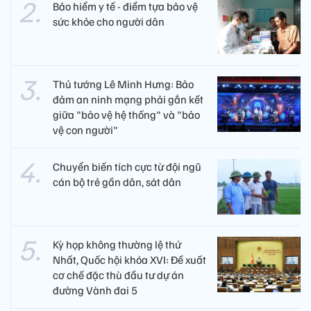
Bảo hiểm y tế - điểm tựa bảo vệ
sức khỏe cho người dân
Thủ tướng Lê Minh Hưng: Bảo
đảm an ninh mạng phải gắn kết
giữa "bảo vệ hệ thống" và "bảo
vệ con người"
Chuyển biến tích cực từ đội ngũ
cán bộ trẻ gần dân, sát dân
Kỳ họp không thường lệ thứ
Nhất, Quốc hội khóa XVI: Đề xuất
cơ chế đặc thù đầu tư dự án
đường Vành đai 5