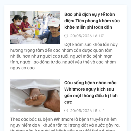
Bao phủ dịch vụ y tế toàn
diện: Tiên phong khám sức
khỏe miễn phí toàn dân
20/05/2026 16:10’
Đợt khám sức khỏe lần này
hướng trọng tâm đến các nhóm cần được quan tâm
nhiều hơn như người cao tuổi, người mắc bệnh mạn
tính, người lao động tự do, người yếu thế và các nhóm
nguy cơ cao.
Cứu sống bệnh nhân mắc
Whitmore nguy kịch sau
gần một tháng điều trị tích
cực
20/05/2026 15:41’
Theo các bác sĩ, bệnh Whitmore là bệnh truyền nhiễm
nguy hiểm do vi khuẩn tồn tại trong đất và nước gây ra,
thường gặp ở người có bệnh nền như đái tháo đường,