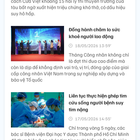
cách Cửa Việt khoảng 15 hải lý thì thuyền trưởng của
tàu bất ngờ xuất hiện triệu chứng khó thở, có dấu hiệu
suy hô hấp.
Đồng hành chăm lo sức
khoẻ người lao động
18/05/2026 13:59’
Tháng Công nhân không chỉ
là đợt thi đua cao điểm mà
còn là dịp để khẳng định vai trò, vị trí, đóng góp của giai
cấp công nhân Việt Nam trong sự nghiệp xây dựng và
bảo vệ Tổ quốc
Liên tục thực hiện ghép tim
cứu sống người bệnh suy
tim nặng​
17/05/2026 14:55’
Chỉ trong vòng 5 ngày, các
bác sĩ Bệnh viện Đại học Y dược Thành phố Hồ Chí Minh