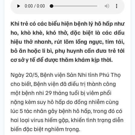
Khi trẻ có các biểu hiện bệnh lý hô hấp như
ho, khò khè, khó thở, đặc biệt là các dấu
hiệu thở nhanh, rút lõm lồng ngực, tím tái,
bỏ ăn hoặc li bì, phụ huynh cần đưa trẻ tới
cơ sở y tế để được thăm khám kịp thời.
Ngày 20/5, Bệnh viện Sản Nhi tỉnh Phú Thọ
cho biết, Bệnh viện đã điều trị thành công
một bệnh nhi 29 tháng tuổi bị viêm phổi
nặng kèm suy hô hấp do đồng nhiễm cùng
lúc 5 tác nhân gây bệnh hô hấp, trong đó có
hai loại virus hiếm gặp, khiến tình trạng diễn
biến đặc biệt nghiêm trọng.