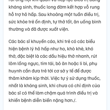
kháng sinh, thuốc long đờm kết hợp vỗ rung
hỗ trợ hô hấp. Sau khoảng một tuần điều trị,
sức khỏe trẻ ổn định, tự thở tốt, ăn uống bình
thường và đã được xuất viện.
Các bác sĩ khuyến cáo, khi trẻ có các biểu
hiện bệnh lý hô hấp như ho, khò khè, khó
thở, đặc biệt là các dấu hiệu thở nhanh, rút
lõm lồng ngực, tím tái, bỏ ăn hoặc li bì, phụ
huynh cần đưa trẻ tới cơ sở y tế để được
thăm khám kịp thời. Việc tự ý sử dụng thuốc,
nhất là kháng sinh, khi chưa có chỉ định của
bác sĩ có thể làm chậm quá trình điều trị và
khiến bệnh diễn biến nặng hơn./.