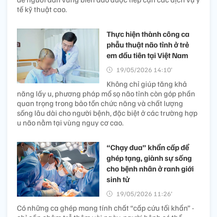
tế kỹ thuật cao.
Thực hiện thành công ca
phẫu thuật não tỉnh ở trẻ
em đầu tiên tại Việt Nam
19/05/2026 14:10’
Không chỉ giúp tăng khả
năng lấy u, phương pháp mổ sọ não tỉnh còn góp phần
quan trọng trong bảo tồn chức năng và chất lượng
sống lâu dài cho người bệnh, đặc biệt ở các trường hợp
u não nằm tại vùng nguy cơ cao.
“Chạy đua” khẩn cấp để
ghép tạng, giành sự sống
cho bệnh nhân ở ranh giới
sinh tử
19/05/2026 11:26’
Có những ca ghép mang tính chất “cấp cứu tối khẩn” -