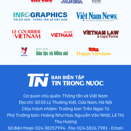
Cơ quan chủ quản: Thông tấn xã Việt Nam
Địa chỉ: Số 05 Lý Thường Kiệt, Cửa Nam, Hà Nội
Chịu trách nhiệm: Trưởng ban Trần Ngọc Tú
Phó Trưởng ban: Hoàng Như Hoa, Nguyễn Văn Nhật, Lê Thị
Thu Hương
Số điện thoại: 024.38257994 - Fax: 024.3826.7981 - Email: