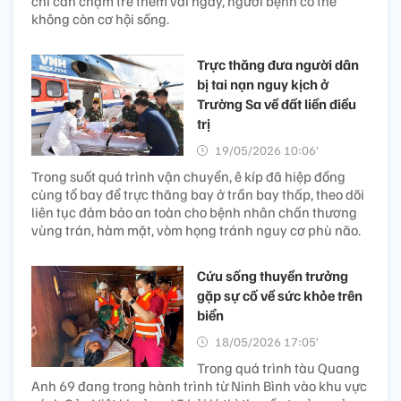
chỉ cần chậm trễ thêm vài ngày, người bệnh có thể
không còn cơ hội sống.
Trực thăng đưa người dân
bị tai nạn nguy kịch ở
Trường Sa về đất liền điều
trị
19/05/2026 10:06’
Trong suốt quá trình vận chuyển, ê kíp đã hiệp đồng
cùng tổ bay để trực thăng bay ở trần bay thấp, theo dõi
liên tục đảm bảo an toàn cho bệnh nhân chấn thương
vùng trán, hàm mặt, vòm họng tránh nguy cơ phù não.
Cứu sống thuyền trưởng
gặp sự cố về sức khỏe trên
biển
18/05/2026 17:05’
Trong quá trình tàu Quang
Anh 69 đang trong hành trình từ Ninh Bình vào khu vực