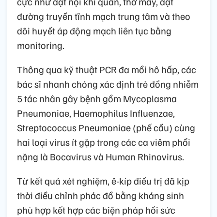
cực như đặt nội khí quản, thở máy, đặt
đường truyền tĩnh mạch trung tâm và theo
dõi huyết áp động mạch liên tục bằng
monitoring.
Thông qua kỹ thuật PCR đa mồi hô hấp, các
bác sĩ nhanh chóng xác định trẻ đồng nhiễm
5 tác nhân gây bệnh gồm Mycoplasma
Pneumoniae, Haemophilus Influenzae,
Streptococcus Pneumoniae (phế cầu) cùng
hai loại virus ít gặp trong các ca viêm phổi
nặng là Bocavirus và Human Rhinovirus.
Từ kết quả xét nghiệm, ê-kíp điều trị đã kịp
thời điều chỉnh phác đồ bằng kháng sinh
phù hợp kết hợp các biện pháp hồi sức