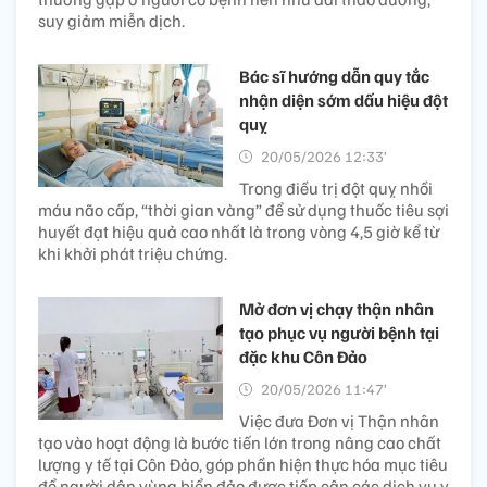
suy giảm miễn dịch.
Bác sĩ hướng dẫn quy tắc
nhận diện sớm dấu hiệu đột
quỵ
20/05/2026 12:33’
Trong điều trị đột quỵ nhồi
máu não cấp, “thời gian vàng” để sử dụng thuốc tiêu sợi
huyết đạt hiệu quả cao nhất là trong vòng 4,5 giờ kể từ
khi khởi phát triệu chứng.
Mở đơn vị chạy thận nhân
tạo phục vụ người bệnh tại
đặc khu Côn Đảo
20/05/2026 11:47’
Việc đưa Đơn vị Thận nhân
tạo vào hoạt động là bước tiến lớn trong nâng cao chất
lượng y tế tại Côn Đảo, góp phần hiện thực hóa mục tiêu
để người dân vùng biển đảo được tiếp cận các dịch vụ y