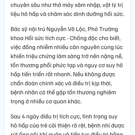
chuyên sâu như thở máy xâm nhập, vật lý trị
liệu hô hấp và chăm sóc dinh dưỡng hồi sức.
Bác sỹ nội trú Nguyễn Võ Lộc, Phó Trưởng
khoa Hồi sức tích cực - Chống độc cho biết,
việc đồng nhiễm nhiều căn nguyên cùng lúc
khiến triệu chứng lâm sàng trở nên nặng nề,
tổn thương phổi phức tạp và nguy cơ suy hô
hấp tiến triển rất nhanh. Nếu không được
chẩn đoán chính xác và điều trị kịp thời,
bệnh nhân có thể gặp tổn thương nghiêm
trọng ở nhiều cơ quan khác.
Sau 4 ngày điều trị tích cực, tình trạng suy
hô hấp của trẻ cải thiện rõ rệt, bệnh nhi được
rút ống nội khí quản và tiếp tục điều trị bằng