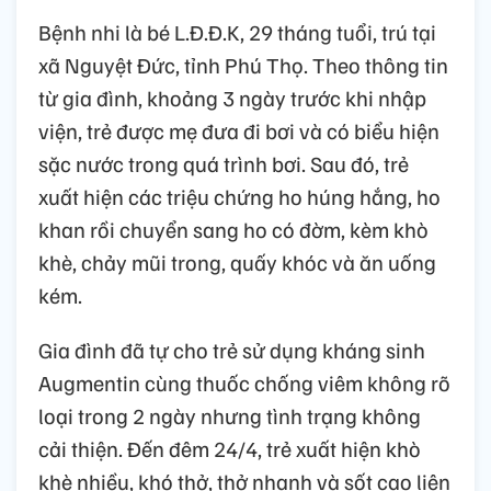
Bệnh nhi là bé L.Đ.Đ.K, 29 tháng tuổi, trú tại
xã Nguyệt Đức, tỉnh Phú Thọ. Theo thông tin
từ gia đình, khoảng 3 ngày trước khi nhập
viện, trẻ được mẹ đưa đi bơi và có biểu hiện
sặc nước trong quá trình bơi. Sau đó, trẻ
xuất hiện các triệu chứng ho húng hắng, ho
khan rồi chuyển sang ho có đờm, kèm khò
khè, chảy mũi trong, quấy khóc và ăn uống
kém.
Gia đình đã tự cho trẻ sử dụng kháng sinh
Augmentin cùng thuốc chống viêm không rõ
loại trong 2 ngày nhưng tình trạng không
cải thiện. Đến đêm 24/4, trẻ xuất hiện khò
khè nhiều, khó thở, thở nhanh và sốt cao liên