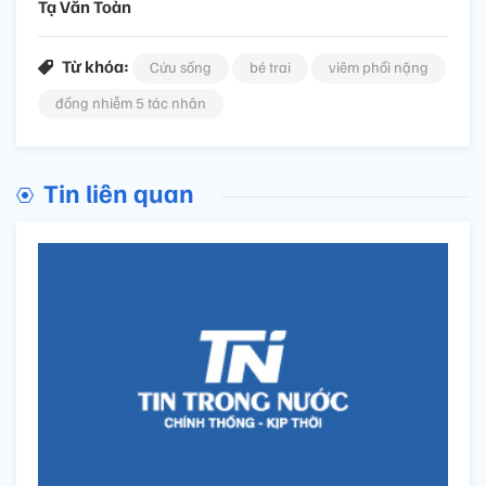
Tạ Văn Toàn
Từ khóa:
Cứu sống
bé trai
viêm phổi nặng
đồng nhiễm 5 tác nhân
Tin liên quan