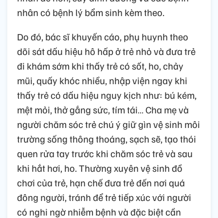
nhân có bệnh lý bẩm sinh kèm theo.
Do đó, bác sĩ khuyến cáo, phụ huynh theo
dõi sát dấu hiệu hô hấp ở trẻ nhỏ và đưa trẻ
đi khám sớm khi thấy trẻ có sốt, ho, chảy
mũi, quấy khóc nhiều, nhập viện ngay khi
thấy trẻ có dấu hiệu nguy kịch như: bú kém,
mệt mỏi, thở gắng sức, tím tái… Cha mẹ và
người chăm sóc trẻ chú ý giữ gìn vệ sinh môi
trường sống thông thoáng, sạch sẽ, tạo thói
quen rửa tay trước khi chăm sóc trẻ và sau
khi hắt hơi, ho. Thường xuyên vệ sinh đồ
chơi của trẻ, hạn chế đưa trẻ đến nơi quá
đông người, tránh để trẻ tiếp xúc với người
có nghi ngờ nhiễm bệnh và đặc biệt cần