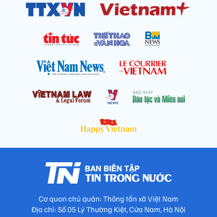
Cơ quan chủ quản: Thông tấn xã Việt Nam
Địa chỉ: Số 05 Lý Thường Kiệt, Cửa Nam, Hà Nội