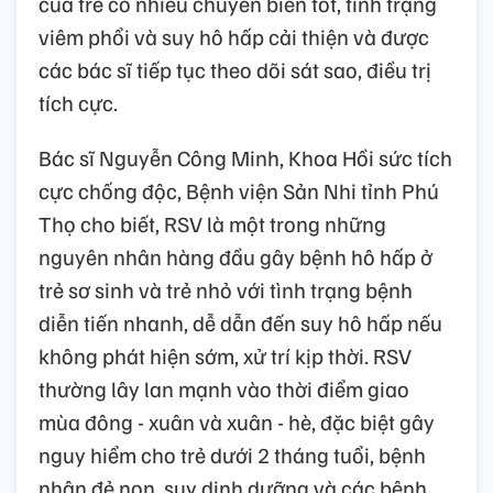
của trẻ có nhiều chuyển biến tốt, tình trạng
viêm phổi và suy hô hấp cải thiện và được
các bác sĩ tiếp tục theo dõi sát sao, điều trị
tích cực.
Bác sĩ Nguyễn Công Minh, Khoa Hồi sức tích
cực chống độc, Bệnh viện Sản Nhi tỉnh Phú
Thọ cho biết, RSV là một trong những
nguyên nhân hàng đầu gây bệnh hô hấp ở
trẻ sơ sinh và trẻ nhỏ với tình trạng bệnh
diễn tiến nhanh, dễ dẫn đến suy hô hấp nếu
không phát hiện sớm, xử trí kịp thời. RSV
thường lây lan mạnh vào thời điểm giao
mùa đông - xuân và xuân - hè, đặc biệt gây
nguy hiểm cho trẻ dưới 2 tháng tuổi, bệnh
nhân đẻ non, suy dinh dưỡng và các bệnh