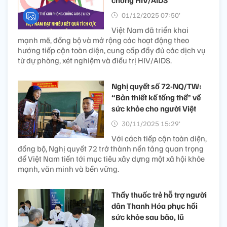
01/12/2025 07:50’
Việt Nam đã triển khai
mạnh mẽ, đồng bộ và mở rộng các hoạt động theo
hướng tiếp cận toàn diện, cung cấp đầy đủ các dịch vụ
từ dự phòng, xét nghiệm và điều trị HIV/AIDS.
Nghị quyết số 72-NQ/TW:
“Bản thiết kế tổng thể” về
sức khỏe cho người Việt
30/11/2025 15:29’
Với cách tiếp cận toàn diện,
đồng bộ, Nghị quyết 72 trở thành nền tảng quan trọng
để Việt Nam tiến tới mục tiêu xây dựng một xã hội khỏe
mạnh, văn minh và bền vững.
Thầy thuốc trẻ hỗ trợ người
dân Thanh Hóa phục hồi
sức khỏe sau bão, lũ