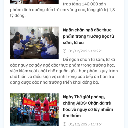
trao tặng 140.000 sản
phẩm dinh dưỡng đến trẻ em vùng cao, tổng giá trị 1,8
tỷ đồng.
Ngăn chặn ngộ độc thực
phẩm trong trường học từ
sớm, từ xa
01/12/2025 15:22’
Để ngăn chặn từ sớm, từ xa
các nguy cơ gây ngộ độc thực phẩm trong trường học,
việc kiểm soát chặt chẽ nguồn gốc thực phẩm, quy trình
chế biến và điều kiện vệ sinh trong các bếp ăn bán trú
đang được các nhà trường triển khai đồng bộ.
Ngày Thế giới phòng,
chống AIDS: Chặn đà trẻ
hóa và nguy cơ lây nhiễm
âm thầm
01/12/2025 11:16’