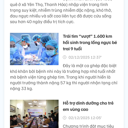
quê ở xã Yên Thọ, Thanh Hóa) nhập viện trong tình
trạng suy kiệt, nhiễm trùng nhiễm độc nặng, khó thở,
đau ngực nhiều và sốt cao liên tục đã được cứu sống
sau hơn 40 ngày điều trị tích cực.
Trái tim “vượt” 1.600 km
hồi sinh trong lồng ngực bé
trai 9 tuổi
02/12/2025 12:37’
Đây là một ca ghép đặc biệt
khó khăn bởi bệnh nhi này là trường hợp nhỏ tuổi nhất
mà bệnh viện từng ghép tim. Trong khi người hiến là
người trưởng thành nặng 57 kg thì người nhận tạng chỉ
nặng 33 kg.
Hỗ trợ dinh dưỡng cho trẻ
em vùng cao
02/12/2025 12:05’
Chương trình đặt mục tiêu