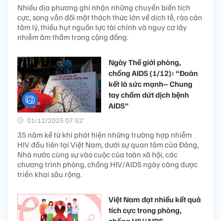
Nhiều địa phương ghi nhận những chuyển biến tích
cực, song vẫn đối mặt thách thức lớn về dịch tễ, rào cản
tâm lý, thiếu hụt nguồn lực tài chính và nguy cơ lây
nhiễm âm thầm trong cộng đồng.
Ngày Thế giới phòng,
chống AIDS (1/12): “Đoàn
kết là sức mạnh– Chung
tay chấm dứt dịch bệnh
AIDS”
01/12/2025 07:52’
35 năm kể từ khi phát hiện những trường hợp nhiễm
HIV đầu tiên tại Việt Nam, dưới sự quan tâm của Đảng,
Nhà nước cùng sự vào cuộc của toàn xã hội, các
chương trình phòng, chống HIV/AIDS ngày càng được
triển khai sâu rộng.
Việt Nam đạt nhiều kết quả
tích cực trong phòng,
chống HIV/AIDS