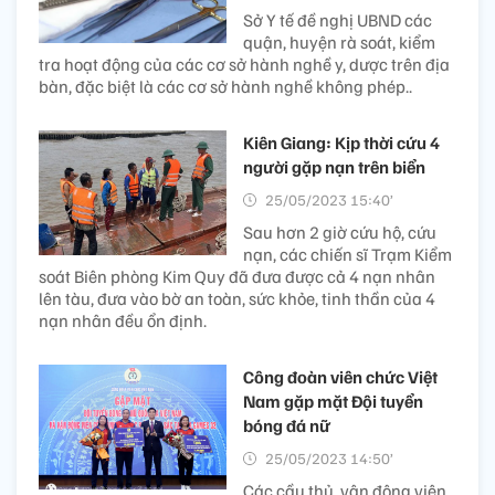
Sở Y tế đề nghị UBND các
quận, huyện rà soát, kiểm
tra hoạt động của các cơ sở hành nghề y, dược trên địa
bàn, đặc biệt là các cơ sở hành nghề không phép..
Kiên Giang: Kịp thời cứu 4
người gặp nạn trên biển
25/05/2023 15:40’
Sau hơn 2 giờ cứu hộ, cứu
nạn, các chiến sĩ Trạm Kiểm
soát Biên phòng Kim Quy đã đưa được cả 4 nạn nhân
lên tàu, đưa vào bờ an toàn, sức khỏe, tinh thần của 4
nạn nhân đều ổn định.
Công đoàn viên chức Việt
Nam gặp mặt Đội tuyển
bóng đá nữ
25/05/2023 14:50’
Các cầu thủ, vận động viên