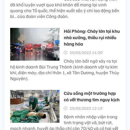
đã khổ luyện vượt qua khó khăn để mang lại vinh
quang cho Tổ quốc, thể hiện xuất sắc ý chí lao động bền
bỉ... của đoàn viên Công đoàn.
Hải Phòng: Cháy lớn tại khu
nhà xưởng, thiêu rụi nhiều
hàng hóa
25/05/2023 14:20’
Cháy lớn bất ngờ xảy ra tại
hộ kinh doanh Bùi Trung Thành (kinh doanh vật tư kim
khí, điện máy; địa chỉ thôn 1, xã Tân Dương, huyện Thủy
Nguyên).
Cứu sống một trường hợp
có vết thương tim nguy kịch
25/05/2023 12:15’
Bệnh nhân nhập viện trong
tình trạng vật vã, bứt rứt,
mạch nhanh, huyết áp thấp chỉ còn 70/40 và có hai vết