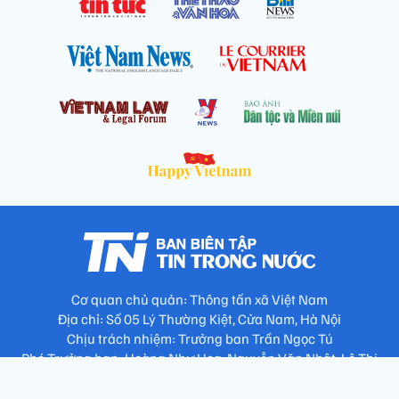
Cơ quan chủ quản: Thông tấn xã Việt Nam
Địa chỉ: Số 05 Lý Thường Kiệt, Cửa Nam, Hà Nội
Chịu trách nhiệm: Trưởng ban Trần Ngọc Tú
Phó Trưởng ban: Hoàng Như Hoa, Nguyễn Văn Nhật, Lê Thị
Thu Hương
Số điện thoại: 024.38257994 - Fax: 024.3826.7981 - Email: