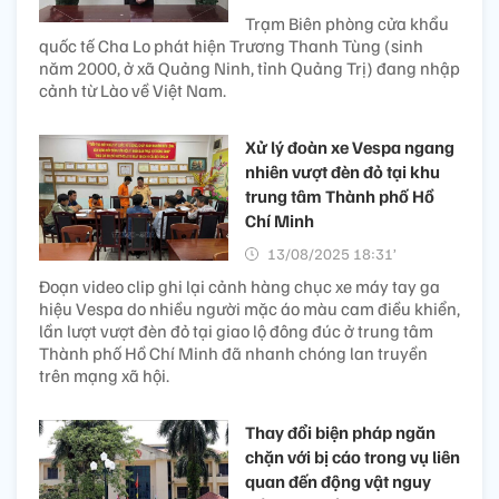
Trạm Biên phòng cửa khẩu
quốc tế Cha Lo phát hiện Trương Thanh Tùng (sinh
năm 2000, ở xã Quảng Ninh, tỉnh Quảng Trị) đang nhập
cảnh từ Lào về Việt Nam.
Xử lý đoàn xe Vespa ngang
nhiên vượt đèn đỏ tại khu
trung tâm Thành phố Hồ
Chí Minh
13/08/2025 18:31’
Đoạn video clip ghi lại cảnh hàng chục xe máy tay ga
hiệu Vespa do nhiều người mặc áo màu cam điều khiển,
lần lượt vượt đèn đỏ tại giao lộ đông đúc ở trung tâm
Thành phố Hồ Chí Minh đã nhanh chóng lan truyền
trên mạng xã hội.
Thay đổi biện pháp ngăn
chặn với bị cáo trong vụ liên
quan đến động vật nguy