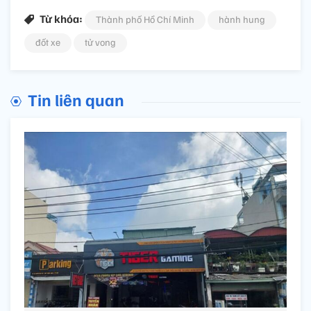
Từ khóa:
Thành phố Hồ Chí Minh
hành hung
đốt xe
tử vong
Tin liên quan