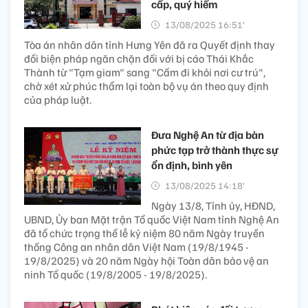
cấp, quý hiếm
13/08/2025 16:51’
Tòa án nhân dân tỉnh Hưng Yên đã ra Quyết định thay
đổi biện pháp ngăn chặn đối với bị cáo Thái Khắc
Thành từ "Tạm giam" sang "Cấm đi khỏi nơi cư trú",
chờ xét xử phúc thẩm lại toàn bộ vụ án theo quy định
của pháp luật.
Đưa Nghệ An từ địa bàn
phức tạp trở thành thực sự
ổn định, bình yên
13/08/2025 14:18’
Ngày 13/8, Tỉnh ủy, HĐND,
UBND, Ủy ban Mặt trận Tổ quốc Việt Nam tỉnh Nghệ An
đã tổ chức trọng thể lễ kỷ niệm 80 năm Ngày truyền
thống Công an nhân dân Việt Nam (19/8/1945 -
19/8/2025) và 20 năm Ngày hội Toàn dân bảo vệ an
ninh Tổ quốc (19/8/2005 - 19/8/2025).