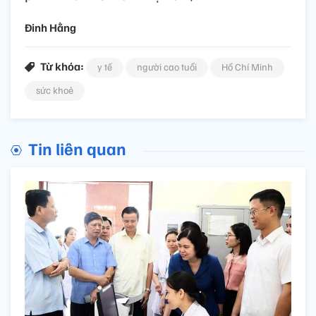
Đinh Hằng
Từ khóa:
y tế
người cao tuổi
Hồ Chí Minh
sức khoẻ
Tin liên quan