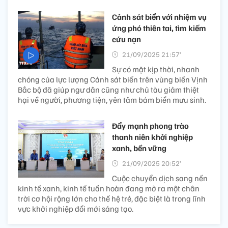
Cảnh sát biển với nhiệm vụ
ứng phó thiên tai, tìm kiếm
cứu nạn
21/09/2025 21:57’
Sự có mặt kịp thời, nhanh
chóng của lực lượng Cảnh sát biển trên vùng biển Vịnh
Bắc bộ đã giúp ngư dân cũng như chủ tàu giảm thiệt
hại về người, phương tiện, yên tâm bám biển mưu sinh.
Đẩy mạnh phong trào
thanh niên khởi nghiệp
xanh, bền vững
21/09/2025 20:52’
Cuộc chuyển dịch sang nền
kinh tế xanh, kinh tế tuần hoàn đang mở ra một chân
trời cơ hội rộng lớn cho thế hệ trẻ, đặc biệt là trong lĩnh
vực khởi nghiệp đổi mới sáng tạo.