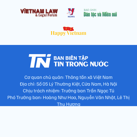
Cơ quan chủ quản: Thông tấn xã Việt Nam
Địa chỉ: Số 05 Lý Thường Kiệt, Cửa Nam, Hà Nội
Chịu trách nhiệm: Trưởng ban Trần Ngọc Tú
Phó Trưởng ban: Hoàng Như Hoa, Nguyễn Văn Nhật, Lê Thị
Thu Hương
Số điện thoại: 024.38257994 - Fax: 024.3826.7981 - Email:
tap.phongbien@gmail.com
Không sao chép nội dung khi chưa có sự đồng ý bằng văn bản
!