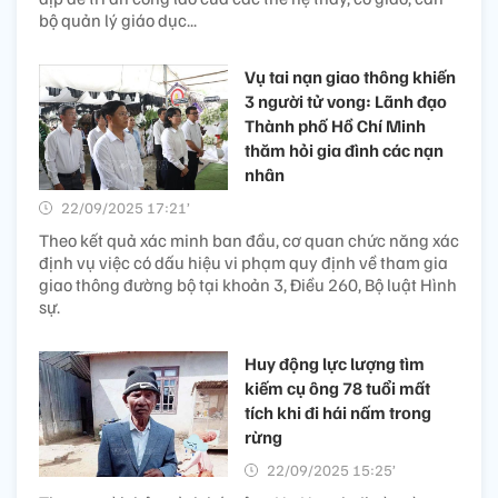
bộ quản lý giáo dục...
Vụ tai nạn giao thông khiến
3 người tử vong: Lãnh đạo
Thành phố Hồ Chí Minh
thăm hỏi gia đình các nạn
nhân
22/09/2025 17:21’
Theo kết quả xác minh ban đầu, cơ quan chức năng xác
định vụ việc có dấu hiệu vi phạm quy định về tham gia
giao thông đường bộ tại khoản 3, Điều 260, Bộ luật Hình
sự.
Huy động lực lượng tìm
kiếm cụ ông 78 tuổi mất
tích khi đi hái nấm trong
rừng
22/09/2025 15:25’