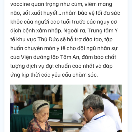
vaccine quan trọng như cúm, viêm màng
não, sốt xuất huyết... nhằm bảo vệ tối đa sức
khỏe của người cao tuổi trước các nguy cơ
dịch bệnh xâm nhập. Ngoài ra, Trung tâm Y
tế khu vực Thủ Đức sẽ hỗ trợ đào tạo, tập
huấn chuyên môn y tế cho đội ngũ nhân sự
của Viện dưỡng lão Tâm An, đảm bảo chất
lượng dịch vụ đạt chuẩn cao nhất và đáp
ứng kịp thời các yêu cầu chăm sóc.