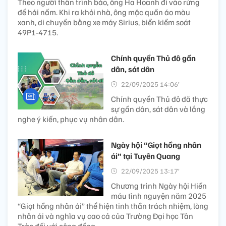
Theo người thân trình báo, ông Ha Hoanh đi vào rừng
để hái nấm. Khi ra khỏi nhà, ông mặc quần áo màu
xanh, di chuyển bằng xe máy Sirius, biển kiểm soát
49P1-4715.
Chính quyền Thủ đô gần
dân, sát dân
22/09/2025 14:06’
Chính quyền Thủ đô đã thực
sự gần dân, sát dân và lắng
nghe ý kiến, phục vụ nhân dân.
Ngày hội “Giọt hồng nhân
ái” tại Tuyên Quang
22/09/2025 13:17’
Chương trình Ngày hội Hiến
máu tình nguyện năm 2025
“Giọt hồng nhân ái” thể hiện tinh thần trách nhiệm, lòng
nhân ái và nghĩa vụ cao cả của Trường Đại học Tân
Trào đối với cộng đồng.