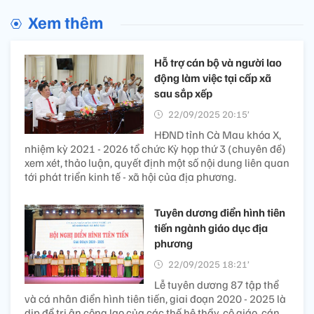
Xem thêm
Hỗ trợ cán bộ và người lao
động làm việc tại cấp xã
sau sắp xếp
22/09/2025 20:15’
HĐND tỉnh Cà Mau khóa X,
nhiệm kỳ 2021 - 2026 tổ chức Kỳ họp thứ 3 (chuyên đề)
xem xét, thảo luận, quyết định một số nội dung liên quan
tới phát triển kinh tế - xã hội của địa phương.
Tuyên dương điển hình tiên
tiến ngành giáo dục địa
phương
22/09/2025 18:21’
Lễ tuyên dương 87 tập thể
và cá nhân điển hình tiên tiến, giai đoạn 2020 - 2025 là
dịp để tri ân công lao của các thế hệ thầy, cô giáo, cán