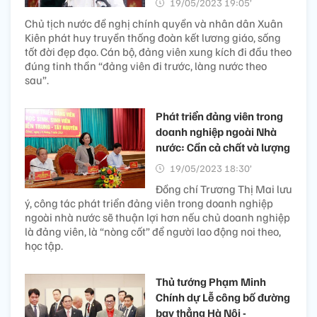
19/05/2023 19:05’
Chủ tịch nước đề nghị chính quyền và nhân dân Xuân
Kiên phát huy truyền thống đoàn kết lương giáo, sống
tốt đời đẹp đạo. Cán bộ, đảng viên xung kích đi đầu theo
đúng tinh thần “đảng viên đi trước, làng nước theo
sau”.
Phát triển đảng viên trong
doanh nghiệp ngoài Nhà
nước: Cần cả chất và lượng
19/05/2023 18:30’
Đồng chí Trương Thị Mai lưu
ý, công tác phát triển đảng viên trong doanh nghiệp
ngoài nhà nước sẽ thuận lợi hơn nếu chủ doanh nghiệp
là đảng viên, là “nòng cốt” để người lao động noi theo,
học tập.
Thủ tướng Phạm Minh
Chính dự Lễ công bố đường
bay thẳng Hà Nội -