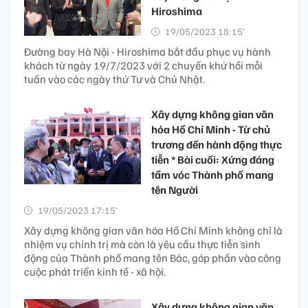
Hiroshima
19/05/2023 18:15’
Đường bay Hà Nội - Hiroshima bắt đầu phục vụ hành
khách từ ngày 19/7/2023 với 2 chuyến khứ hồi mỗi
tuần vào các ngày thứ Tư và Chủ Nhật.
Xây dựng không gian văn
hóa Hồ Chí Minh - Từ chủ
trương đến hành động thực
tiễn * Bài cuối: Xứng đáng
tầm vóc Thành phố mang
tên Người
19/05/2023 17:15’
Xây dựng không gian văn hóa Hồ Chí Minh không chỉ là
nhiệm vụ chính trị mà còn là yêu cầu thực tiễn sinh
động của Thành phố mang tên Bác, góp phần vào công
cuộc phát triển kinh tế - xã hội.
Xây dựng không gian văn