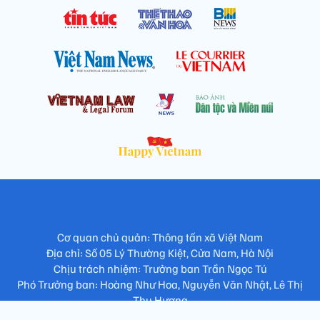
Cơ quan chủ quản: Thông tấn xã Việt Nam
Địa chỉ: Số 05 Lý Thường Kiệt, Cửa Nam, Hà Nội
Chịu trách nhiệm: Trưởng ban Trần Ngọc Tú
Phó Trưởng ban: Hoàng Như Hoa, Nguyễn Văn Nhật, Lê Thị
Thu Hương