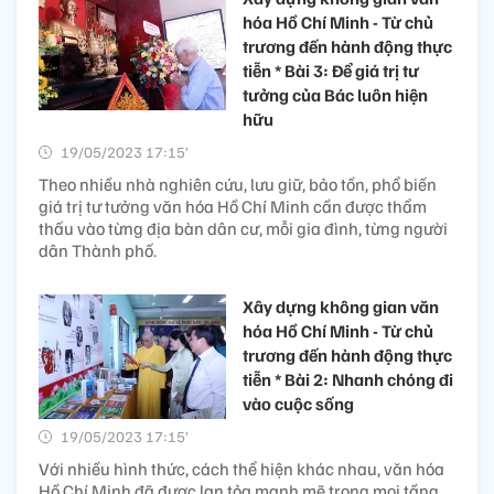
hóa Hồ Chí Minh - Từ chủ
trương đến hành động thực
tiễn * Bài 3: Để giá trị tư
tưởng của Bác luôn hiện
hữu
19/05/2023 17:15’
Theo nhiều nhà nghiên cứu, lưu giữ, bảo tồn, phổ biến
giá trị tư tưởng văn hóa Hồ Chí Minh cần được thẩm
thấu vào từng địa bàn dân cư, mỗi gia đình, từng người
dân Thành phố.
Xây dựng không gian văn
hóa Hồ Chí Minh - Từ chủ
trương đến hành động thực
tiễn * Bài 2: Nhanh chóng đi
vào cuộc sống
19/05/2023 17:15’
Với nhiều hình thức, cách thể hiện khác nhau, văn hóa
Hồ Chí Minh đã được lan tỏa mạnh mẽ trong mọi tầng