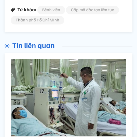
Từ khóa:
Bệnh viện
Cấp mã đào tạo liên tục
Thành phố Hồ Chí MInh
Tin liên quan