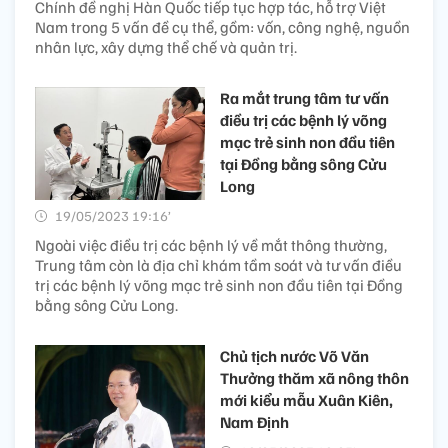
Chính đề nghị Hàn Quốc tiếp tục hợp tác, hỗ trợ Việt
Nam trong 5 vấn đề cụ thể, gồm: vốn, công nghệ, nguồn
nhân lực, xây dựng thể chế và quản trị.
Ra mắt trung tâm tư vấn
điều trị các bệnh lý võng
mạc trẻ sinh non đầu tiên
tại Đồng bằng sông Cửu
Long
19/05/2023 19:16’
Ngoài việc điều trị các bệnh lý về mắt thông thường,
Trung tâm còn là địa chỉ khám tầm soát và tư vấn điều
trị các bệnh lý võng mạc trẻ sinh non đầu tiên tại Đồng
bằng sông Cửu Long.
Chủ tịch nước Võ Văn
Thưởng thăm xã nông thôn
mới kiểu mẫu Xuân Kiên,
Nam Định