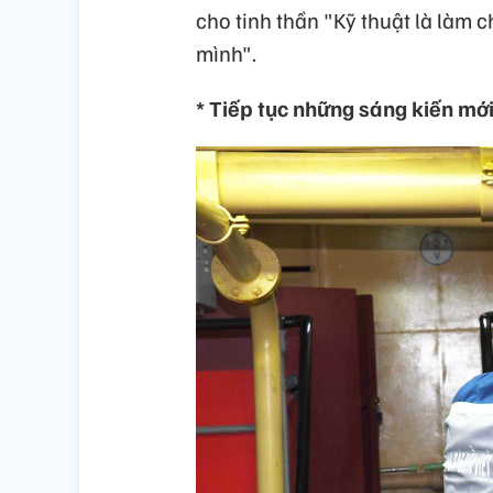
cho tinh thần "Kỹ thuật là làm 
mình".
* Tiếp tục những sáng kiến mớ