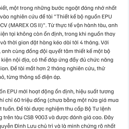
iết, một trong những bước ngoặt đáng nhớ nhất
 vào nghiên cứu đề tài "Thiết kế bộ nguồn EPU
CV (MAREX OS II)". Từ thực tế vận hành tàu, anh
iện tại không còn ổn định, trong khi nguồn thay
à thời gian đặt hàng kéo dài tới 4 tháng. Với
, anh cùng đồng đội quyết tâm thiết kế một bộ
 kiện nội địa, có thể đáp ứng đầy đủ chức năng
gian. Đề tài mất hơn 2 tháng nghiên cứu, thử
, từng thông số điện áp.
ồn EPU mới hoạt động ổn định, hiệu suất tương
phí chỉ 60 triệu đồng (chưa bằng một nửa giá mua
ột tuần. Đề tài được nghiệm thu cấp Bộ Tư lệnh
ng trên tàu CSB 9003 và được đánh giá cao. Đây
Nguyễn Đình Lưu chủ trì và là minh chứng rõ nhất