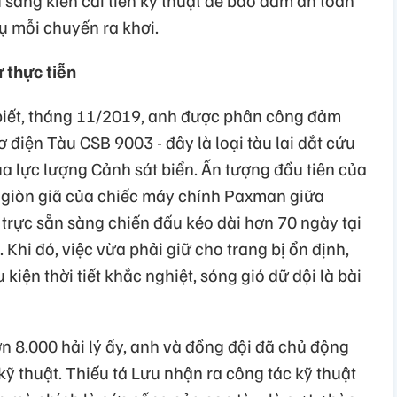
sáng kiến cải tiến kỹ thuật để bảo đảm an toàn
ụ mỗi chuyến ra khơi.
ừ thực tiễn
biết, tháng 11/2019, anh được phân công đảm
điện Tàu CSB 9003 - đây là loại tàu lai dắt cứu
a lực lượng Cảnh sát biển. Ấn tượng đầu tiên của
êu giòn giã của chiếc máy chính Paxman giữa
trực sẵn sàng chiến đấu kéo dài hơn 70 ngày tại
Khi đó, việc vừa phải giữ cho trang bị ổn định,
kiện thời tiết khắc nghiệt, sóng gió dữ dội là bài
n 8.000 hải lý ấy, anh và đồng đội đã chủ động
ỹ thuật. Thiếu tá Lưu nhận ra công tác kỹ thuật