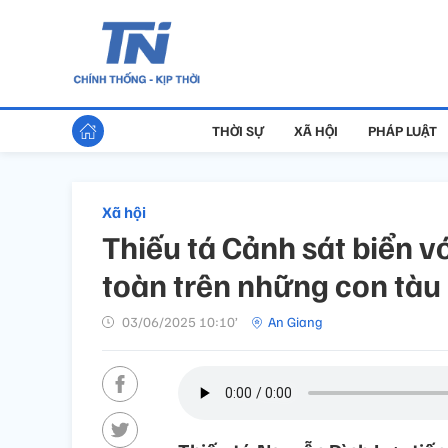
THỜI SỰ
XÃ HỘI
PHÁP LUẬT
Xã hội
Thiếu tá Cảnh sát biển v
toàn trên những con tàu
03/06/2025 10:10’
An Giang