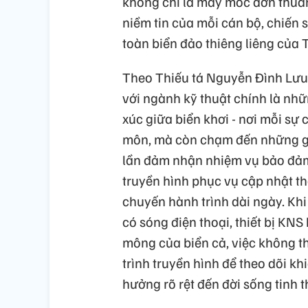
không chỉ là máy móc đơn thuần 
niềm tin của mỗi cán bộ, chiến s
toàn biển đảo thiêng liêng của 
Theo Thiếu tá Nguyễn Đình Lưu,
với ngành kỹ thuật chính là nhữ
xúc giữa biển khơi - nơi mỗi sự
môn, mà còn chạm đến những giá 
lần đảm nhận nhiệm vụ bảo đảm h
truyền hình phục vụ cập nhật thô
chuyến hành trình dài ngày. Kh
có sóng điện thoại, thiết bị KN
mông của biển cả, việc không th
trình truyền hình để theo dõi kh
hưởng rõ rệt đến đời sống tinh t