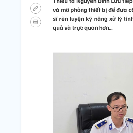
Thiếu tá Nguyễn Đình Lưu tiếp 
và mô phỏng thiết bị để đưa c
sĩ rèn luyện kỹ năng xử lý tìn
quả và trực quan hơn…