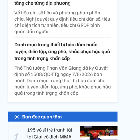
tăng cho từng địa phương
Về tiêu chí, số liệu và phương pháp phân
chia, Nghị quyết quy định tiêu chí dân số, tiêu
chí diện tích tự nhiên, tiêu chí GRDP bình
quân đầu người.
Danh mục trang thiết bị bảo đảm huấn
luyện, diễn tập, ứng phó, khắc phục hậu quả
trong tình trạng khẩn cấp
Phó Thủ tướng Phan Văn Giang đã ký Quyết
định số 1508/QĐ-TTg ngày 7/8/2026 ban
hành Danh mục trang thiết bị bảo đảm cho
huấn luyện, diễn tập, ứng phó, khắc phục hậu
quả trong tình trạng khẩn cấp.
Bạn đọc quan tâm
195 võ sĩ trẻ tranh tài
tại Giải vô địch MMA