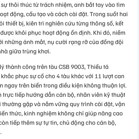
i sự thôi thúc từ trách nhiệm, anh bắt tay vào tìm
 hoạt động, cấu tạo và cách cài đặt. Trong suốt hai
 thiết bị, kiên trì nghiên cứu từng thông số, kết
 được khôi phục hoạt động ổn định. Khi đó, niềm
bởi những ánh mắt, nụ cười rạng rỡ của đồng đội
nhà giữa trùng khơi.
 lý thành công trên tàu CSB 9003, Thiếu tá
 khắc phục sự cố cho 4 tàu khác với 11 lượt can
ện ngay trên biển trong điều kiện không thuận lợi.
 trực tiếp hướng dẫn cán bộ, nhân viên kỹ thuật
i thường gặp và nắm vững quy trình cài đặt, vận
 kiến thức, kinh nghiệm không chỉ giúp nâng cao
còn tiếp thêm sự tự tin, chủ động cho cán bộ,
.