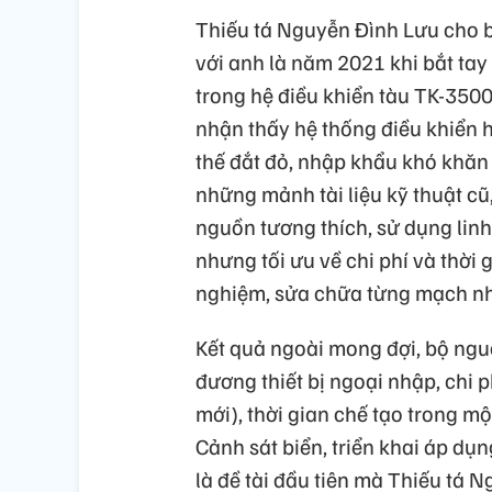
Thiếu tá Nguyễn Đình Lưu cho b
với anh là năm 2021 khi bắt tay
trong hệ điều khiển tàu TK-3500
nhận thấy hệ thống điều khiển h
thế đắt đỏ, nhập khẩu khó khăn v
những mảnh tài liệu kỹ thuật cũ
nguồn tương thích, sử dụng linh
nhưng tối ưu về chi phí và thời 
nghiệm, sửa chữa từng mạch nhỏ
Kết quả ngoài mong đợi, bộ ngu
đương thiết bị ngoại nhập, chi 
mới), thời gian chế tạo trong m
Cảnh sát biển, triển khai áp dụ
là đề tài đầu tiên mà Thiếu tá 