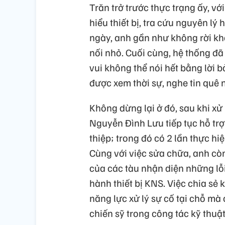
Trăn trở trước thực trạng ấy, vớ
hiểu thiết bị, tra cứu nguyên lý
ngày, anh gần như không rời khỏi
nối nhỏ. Cuối cùng, hệ thống đã
vui không thể nói hết bằng lời 
được xem thời sự, nghe tin quê 
Không dừng lại ở đó, sau khi xử
Nguyễn Đình Lưu tiếp tục hỗ trợ
thiệp; trong đó có 2 lần thực hi
Cùng với việc sửa chữa, anh còn
của các tàu nhận diện những lỗ
hành thiết bị KNS. Việc chia sẻ
năng lực xử lý sự cố tại chỗ mà 
chiến sỹ trong công tác kỹ thuật