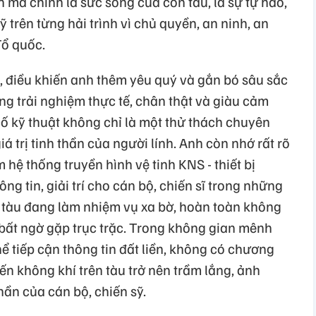
mà chính là sức sống của con tàu, là sự tự hào,
ỹ trên từng hải trình vì chủ quyền, an ninh, an
Tổ quốc.
 điều khiến anh thêm yêu quý và gắn bó sâu sắc
ng trải nghiệm thực tế, chân thật và giàu cảm
 cố kỹ thuật không chỉ là một thử thách chuyên
trị tinh thần của người lính. Anh còn nhớ rất rõ
ệ thống truyền hình vệ tinh KNS - thiết bị
ng tin, giải trí cho cán bộ, chiến sĩ trong những
i tàu đang làm nhiệm vụ xa bờ, hoàn toàn không
S bất ngờ gặp trục trặc. Trong không gian mênh
ể tiếp cận thông tin đất liền, không có chương
iến không khí trên tàu trở nên trầm lắng, ảnh
hần của cán bộ, chiến sỹ.