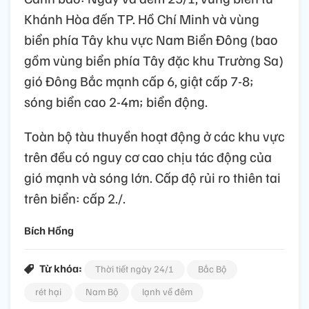
Khánh Hòa đến TP. Hồ Chí Minh và vùng
biển phía Tây khu vực Nam Biển Đông (bao
gồm vùng biển phía Tây đặc khu Trường Sa)
gió Đông Bắc mạnh cấp 6, giật cấp 7-8;
sóng biển cao 2-4m; biển động.
Toàn bộ tàu thuyền hoạt động ở các khu vực
trên đều có nguy cơ cao chịu tác động của
gió mạnh và sóng lớn. Cấp độ rủi ro thiên tai
trên biển: cấp 2./.
Bích Hồng
Từ khóa:
Thời tiết ngày 24/1
Bắc Bộ
rét hại
Nam Bộ
lạnh về đêm