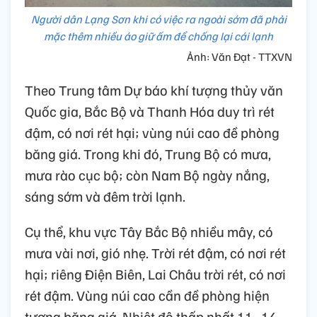
Người dân Lạng Sơn khi có việc ra ngoài sớm đã phải
mặc thêm nhiều áo giữ ấm để chống lại cái lạnh
Ảnh: Văn Đạt - TTXVN
Theo Trung tâm Dự báo khí tượng thủy văn
Quốc gia, Bắc Bộ và Thanh Hóa duy trì rét
đậm, có nơi rét hại; vùng núi cao đề phòng
băng giá. Trong khi đó, Trung Bộ có mưa,
mưa rào cục bộ; còn Nam Bộ ngày nắng,
sáng sớm và đêm trời lạnh.
Cụ thể, khu vực Tây Bắc Bộ nhiều mây, có
mưa vài nơi, gió nhẹ. Trời rét đậm, có nơi rét
hại; riêng Điện Biên, Lai Châu trời rét, có nơi
rét đậm. Vùng núi cao cần đề phòng hiện
tượng băng giá. Nhiệt độ thấp nhất 11–14