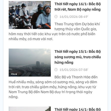
Thời tiết ngày 16/1: Bắc Bộ
trời rét, Nam Bộ ngày nắng
16/01/2026 08:49’
Theo Trung tâm Dự báo khí
tượng thủy văn Quốc gia,
hôm nay thời tiết các khu vực trên cả nước phổ biến
nhiều mây, có mưa vài nơi.
Thời tiết ngày 15/1: Bắc Bộ
sáng sương mù, trưa chiều
hửng nắng
15/01/2026 07:58’
Bắc Bộ và Thanh Hóa đến
Huế nhiều mây, sáng sớm có sương mù, sáng và đêm
trời rét; trưa chiều giảm mây, hửng nắng; khu vực từ
Nam Trung Bộ đến Nam Bộ duy trì trạng thái ngày
nắng.
Thời tiết ngày 14/1: Bắc Bộ