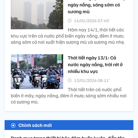
ngày nắng, sáng sớm có
sương mù
14/01/2026 07:45’
Hôm nay 14/1, thời tiết các
khu vực trên cả nước phổ biến ngày nắng, đêm ít mưa;
sáng sớm có nơi xuất hiện sương mù và sương mù nhẹ.
Thời tiết ngày 13/1: Cả
nước ngày nắng, trời rét ở
nhiều khu vực
13/01/2026 08:11’
Thời tiết trên cả nước phổ
biến ít mây, ngày nắng, đêm ít mưa; sáng sớm nhiều nơi
có sương mù.
Chính sách mới
Danh mục trang thiết bị bảo đảm huấn luyện, diễn tập,