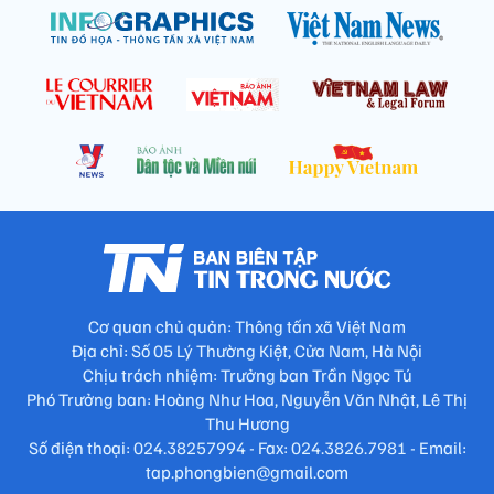
Cơ quan chủ quản: Thông tấn xã Việt Nam
Địa chỉ: Số 05 Lý Thường Kiệt, Cửa Nam, Hà Nội
Chịu trách nhiệm: Trưởng ban Trần Ngọc Tú
Phó Trưởng ban: Hoàng Như Hoa, Nguyễn Văn Nhật, Lê Thị
Thu Hương
Số điện thoại: 024.38257994 - Fax: 024.3826.7981 - Email:
tap.phongbien@gmail.com