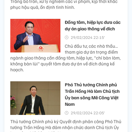
Trăng bỏ trốn, xử lý nghiêm các vi phạm, kịp thời khắc
phục hậu quả, ổn định tình hình.
Đồng tâm, hiệp lực đưa các
dự án giao thông về đích
29/02/2024 22:15’
Chủ đầu tư, các nhà thầu...
tham gia dự án trọng điểm
ngành giao thông cần đồng tâm, hiệp lực, "chỉ bàn làm,
không bàn lùi" quyết tâm đưa dự án về đích đúng kế
hoạch.
Phó Thủ tướng Chính phủ
Trần Hồng Hà làm Chủ tịch
Ủy ban sông Mê Công Việt
Nam
29/02/2024 22:05’
Thủ tướng Chính phủ ký Quyết định phân công Phó Thủ
tướng Trần Hồng Hà đảm nhận chức danh Chủ tịch Ủy