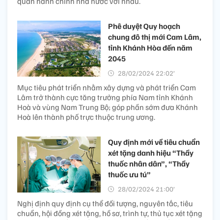
quan hành chính nhà nước với nhau.
Phê duyệt Quy hoạch
chung đô thị mới Cam Lâm,
tỉnh Khánh Hòa đến năm
2045
28/02/2024 22:02’
Mục tiêu phát triển nhằm xây dựng và phát triển Cam
Lâm trở thành cực tăng trưởng phía Nam tỉnh Khánh
Hoà và vùng Nam Trung Bộ; góp phần sớm đưa Khánh
Hoà lên thành phố trực thuộc trung ương.
Quy định mới về tiêu chuẩn
xét tặng danh hiệu “Thầy
thuốc nhân dân”, “Thầy
thuốc ưu tú”
28/02/2024 21:00’
Nghị định quy định cụ thể đối tượng, nguyên tắc, tiêu
chuẩn, hội đồng xét tặng, hồ sơ, trình tự, thủ tục xét tặng