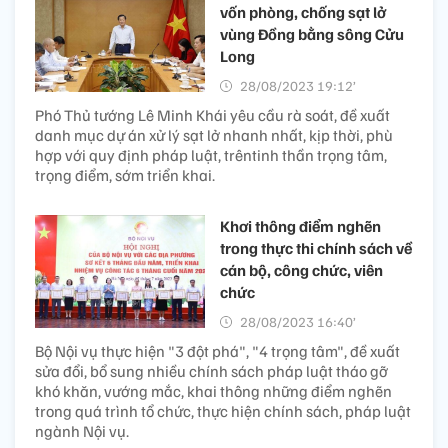
vốn phòng, chống sạt lở
vùng Đồng bằng sông Cửu
Long
28/08/2023 19:12’
Phó Thủ tướng Lê Minh Khái yêu cầu rà soát, đề xuất
danh mục dự án xử lý sạt lở nhanh nhất, kịp thời, phù
hợp với quy định pháp luật, trêntinh thần trọng tâm,
trọng điểm, sớm triển khai.
Khơi thông điểm nghẽn
trong thực thi chính sách về
cán bộ, công chức, viên
chức
28/08/2023 16:40’
Bộ Nội vụ thực hiện "3 đột phá", "4 trọng tâm", đề xuất
sửa đổi, bổ sung nhiều chính sách pháp luật tháo gỡ
khó khăn, vướng mắc, khai thông những điểm nghẽn
trong quá trình tổ chức, thực hiện chính sách, pháp luật
ngành Nội vụ.