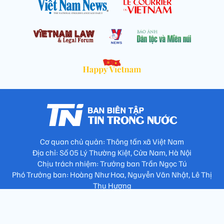
Cơ quan chủ quản: Thông tấn xã Việt Nam
Địa chỉ: Số 05 Lý Thường Kiệt, Cửa Nam, Hà Nội
Chịu trách nhiệm: Trưởng ban Trần Ngọc Tú
Phó Trưởng ban: Hoàng Như Hoa, Nguyễn Văn Nhật, Lê Thị
Thu Hương
Số điện thoại: 024.38257994 - Fax: 024.3826.7981 - Email:
tap.phongbien@gmail.com