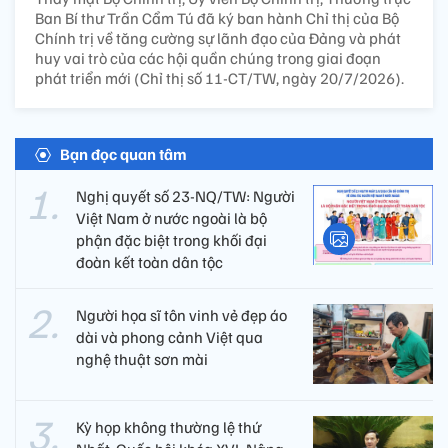
Ban Bí thư Trần Cẩm Tú đã ký ban hành Chỉ thị của Bộ
Chính trị về tăng cường sự lãnh đạo của Đảng và phát
huy vai trò của các hội quần chúng trong giai đoạn
phát triển mới (Chỉ thị số 11-CT/TW, ngày 20/7/2026).
Bạn đọc quan tâm
Nghị quyết số 23-NQ/TW: Người
Việt Nam ở nước ngoài là bộ
phận đặc biệt trong khối đại
đoàn kết toàn dân tộc
Người họa sĩ tôn vinh vẻ đẹp áo
dài và phong cảnh Việt qua
nghệ thuật sơn mài
Kỳ họp không thường lệ thứ