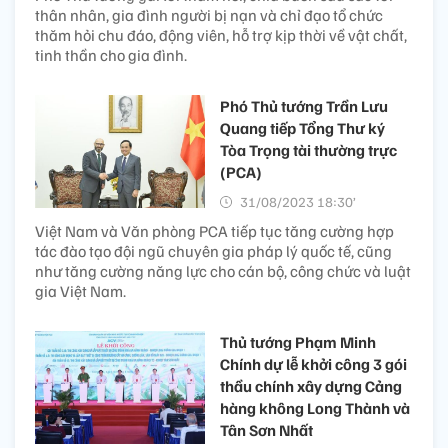
thân nhân, gia đình người bị nạn và chỉ đạo tổ chức
thăm hỏi chu đáo, động viên, hỗ trợ kịp thời về vật chất,
tinh thần cho gia đình.
Phó Thủ tướng Trần Lưu
Quang tiếp Tổng Thư ký
Tòa Trọng tài thường trực
(PCA)
31/08/2023 18:30’
Việt Nam và Văn phòng PCA tiếp tục tăng cường hợp
tác đào tạo đội ngũ chuyên gia pháp lý quốc tế, cũng
như tăng cường năng lực cho cán bộ, công chức và luật
gia Việt Nam.
Thủ tướng Phạm Minh
Chính dự lễ khởi công 3 gói
thầu chính xây dựng Cảng
hàng không Long Thành và
Tân Sơn Nhất