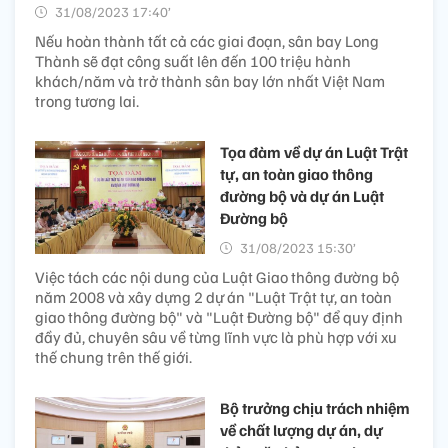
31/08/2023 17:40’
Nếu hoàn thành tất cả các giai đoạn, sân bay Long
Thành sẽ đạt công suất lên đến 100 triệu hành
khách/năm và trở thành sân bay lớn nhất Việt Nam
trong tương lai.
Tọa đàm về dự án Luật Trật
tự, an toàn giao thông
đường bộ và dự án Luật
Đường bộ
31/08/2023 15:30’
Việc tách các nội dung của Luật Giao thông đường bộ
năm 2008 và xây dựng 2 dự án "Luật Trật tự, an toàn
giao thông đường bộ" và "Luật Đường bộ" để quy định
đầy đủ, chuyên sâu về từng lĩnh vực là phù hợp với xu
thế chung trên thế giới.
Bộ trưởng chịu trách nhiệm
về chất lượng dự án, dự