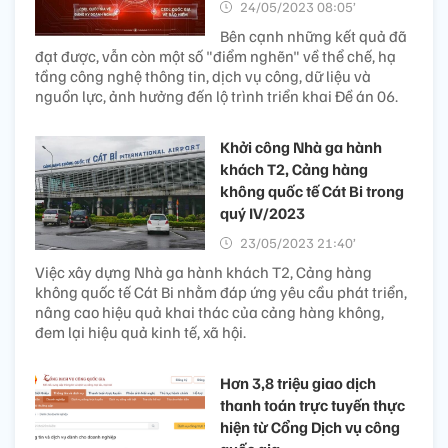
24/05/2023 08:05’
Bên cạnh những kết quả đã
đạt được, vẫn còn một số "điểm nghẽn" về thể chế, hạ
tầng công nghệ thông tin, dịch vụ công, dữ liệu và
nguồn lực, ảnh hưởng đến lộ trình triển khai Đề án 06.
Khởi công Nhà ga hành
khách T2, Cảng hàng
không quốc tế Cát Bi trong
quý IV/2023
23/05/2023 21:40’
Việc xây dựng Nhà ga hành khách T2, Cảng hàng
không quốc tế Cát Bi nhằm đáp ứng yêu cầu phát triển,
nâng cao hiệu quả khai thác của cảng hàng không,
đem lại hiệu quả kinh tế, xã hội.
Hơn 3,8 triệu giao dịch
thanh toán trực tuyến thực
hiện từ Cổng Dịch vụ công