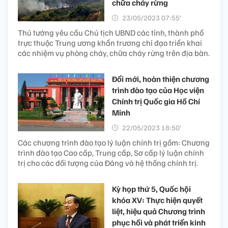
chữa cháy rừng
23/05/2023 07:55’
Thủ tướng yêu cầu Chủ tịch UBND các tỉnh, thành phố
trực thuộc Trung ương khẩn trương chỉ đạo triển khai
các nhiệm vụ phòng cháy, chữa cháy rừng trên địa bàn.
Đổi mới, hoàn thiện chương
trình đào tạo của Học viện
Chính trị Quốc gia Hồ Chí
Minh
22/05/2023 18:50’
Các chương trình đào tạo lý luận chính trị gồm: Chương
trình đào tạo Cao cấp, Trung cấp, Sơ cấp lý luận chính
trị cho các đối tượng của Đảng và hệ thống chính trị.
Kỳ họp thứ 5, Quốc hội
khóa XV: Thực hiện quyết
liệt, hiệu quả Chương trình
phục hồi và phát triển kinh