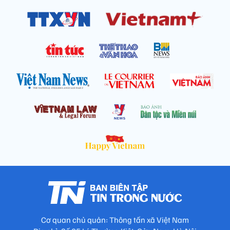
Cơ quan chủ quản: Thông tấn xã Việt Nam