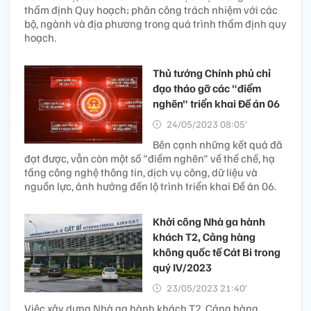
thẩm định Quy hoạch; phân công trách nhiệm với các
bộ, ngành và địa phương trong quá trình thẩm định quy
hoạch.
Thủ tướng Chính phủ chỉ
đạo tháo gỡ các "điểm
nghẽn" triển khai Đề án 06
24/05/2023 08:05’
Bên cạnh những kết quả đã
đạt được, vẫn còn một số "điểm nghẽn" về thể chế, hạ
tầng công nghệ thông tin, dịch vụ công, dữ liệu và
nguồn lực, ảnh hưởng đến lộ trình triển khai Đề án 06.
Khởi công Nhà ga hành
khách T2, Cảng hàng
không quốc tế Cát Bi trong
quý IV/2023
23/05/2023 21:40’
Việc xây dựng Nhà ga hành khách T2, Cảng hàng