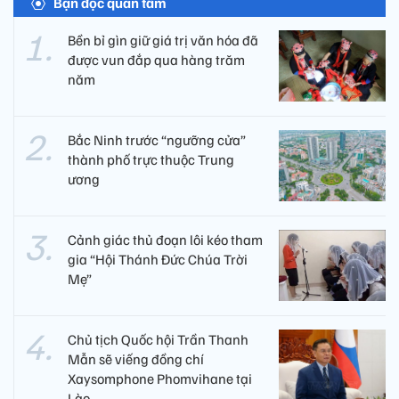
Bạn đọc quan tâm
Bền bỉ gìn giữ giá trị văn hóa đã
được vun đắp qua hàng trăm
năm
Bắc Ninh trước “ngưỡng cửa”
thành phố trực thuộc Trung
ương
Cảnh giác thủ đoạn lôi kéo tham
gia “Hội Thánh Đức Chúa Trời
Mẹ”
Chủ tịch Quốc hội Trần Thanh
Mẫn sẽ viếng đồng chí
Xaysomphone Phomvihane tại
Lào