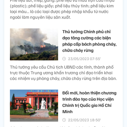
(plastic); phế liệu giấy; phế liệu thủy tinh; phế liệu kim
loại màu... là các loại được phép nhập khẩu từ nước
ngoài làm nguyên liệu sản xuất.
Thủ tướng Chính phủ chỉ
đạo tăng cường các biện
pháp cấp bách phòng cháy,
chữa cháy rừng
23/05/2023 07:55’
Thủ tướng yêu cầu Chủ tịch UBND các tỉnh, thành phố
trực thuộc Trung ương khẩn trương chỉ đạo triển khai
các nhiệm vụ phòng cháy, chữa cháy rừng trên địa bàn.
Đổi mới, hoàn thiện chương
trình đào tạo của Học viện
Chính trị Quốc gia Hồ Chí
Minh
22/05/2023 18:50’