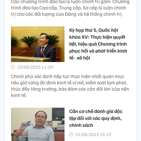
Các chương trình đào tạo lý luận chính trị gồm: Chương
trình đào tạo Cao cấp, Trung cấp, Sơ cấp lý luận chính
trị cho các đối tượng của Đảng và hệ thống chính trị.
Kỳ họp thứ 5, Quốc hội
khóa XV: Thực hiện quyết
liệt, hiệu quả Chương trình
phục hồi và phát triển kinh
tế - xã hội
22/05/2023 11:30’
Chính phủ xác định tiếp tục thực hiện nhất quán mục
tiêu giữ vững ổn định kinh tế vĩ mô, kiểm soát lạm phát,
thúc đẩy tăng trưởng, bảo đảm các cân đối lớn của nền
kinh tế.
Cần cơ chế đánh giá độc
lập đối với các quy định,
chính sách
21/05/2023 15:12’