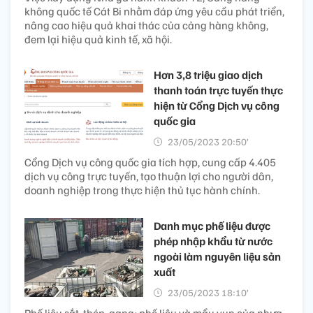
không quốc tế Cát Bi nhằm đáp ứng yêu cầu phát triển,
nâng cao hiệu quả khai thác của cảng hàng không,
đem lại hiệu quả kinh tế, xã hội.
Hơn 3,8 triệu giao dịch
thanh toán trực tuyến thực
hiện từ Cổng Dịch vụ công
quốc gia
23/05/2023 20:50’
Cổng Dịch vụ công quốc gia tích hợp, cung cấp 4.405
dịch vụ công trực tuyến, tạo thuận lợi cho người dân,
doanh nghiệp trong thực hiện thủ tục hành chính.
Danh mục phế liệu được
phép nhập khẩu từ nước
ngoài làm nguyên liệu sản
xuất
23/05/2023 18:10’
Phế liệu sắt, thép, gang; phế liệu và mẩu vụn của nhựa