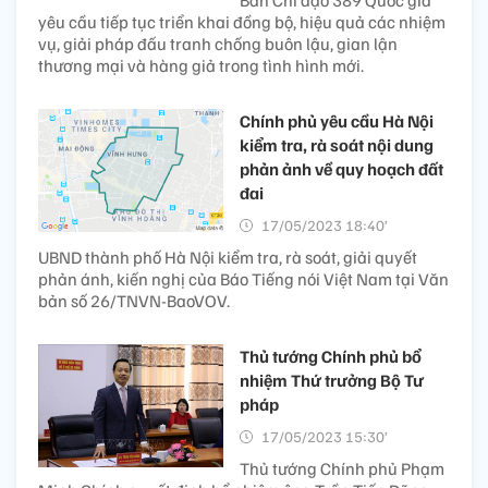
yêu cầu tiếp tục triển khai đồng bộ, hiệu quả các nhiệm
vụ, giải pháp đấu tranh chống buôn lậu, gian lận
thương mại và hàng giả trong tình hình mới.
Chính phủ yêu cầu Hà Nội
kiểm tra, rà soát nội dung
phản ảnh về quy hoạch đất
đai
17/05/2023 18:40’
UBND thành phố Hà Nội kiểm tra, rà soát, giải quyết
phản ánh, kiến nghị của Báo Tiếng nói Việt Nam tại Văn
bản số 26/TNVN-BaoVOV.
Thủ tướng Chính phủ bổ
nhiệm Thứ trưởng Bộ Tư
pháp
17/05/2023 15:30’
Thủ tướng Chính phủ Phạm