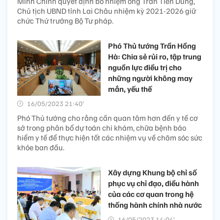
Minh Chính quyết định bổ nhiệm ông Trần Tiến Dũng,
Chủ tịch UBND tỉnh Lai Châu nhiệm kỳ 2021-2026 giữ
chức Thứ trưởng Bộ Tư pháp.
Phó Thủ tướng Trần Hồng
Hà: Chia sẻ rủi ro, tập trung
nguồn lực điều trị cho
những người không may
mắn, yếu thế
16/05/2023 21:40’
Phó Thủ tướng cho rằng cần quan tâm hơn đến y tế cơ
sở trong phân bổ dự toán chi khám, chữa bệnh bảo
hiểm y tế để thực hiện tốt các nhiệm vụ về chăm sóc sức
khỏe ban đầu.
Xây dựng Khung bộ chỉ số
phục vụ chỉ đạo, điều hành
của các cơ quan trong hệ
thống hành chính nhà nước
16/05/2023 14:04’