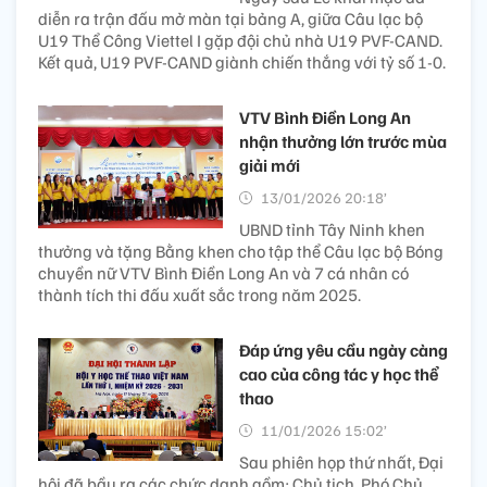
diễn ra trận đấu mở màn tại bảng A, giữa Câu lạc bộ
U19 Thể Công Viettel I gặp đội chủ nhà U19 PVF-CAND.
Kết quả, U19 PVF-CAND giành chiến thắng với tỷ số 1-0.
VTV Bình Điền Long An
nhận thưởng lớn trước mùa
giải mới
13/01/2026 20:18’
UBND tỉnh Tây Ninh khen
thưởng và tặng Bằng khen cho tập thể Câu lạc bộ Bóng
chuyền nữ VTV Bình Điền Long An và 7 cá nhân có
thành tích thi đấu xuất sắc trong năm 2025.
Đáp ứng yêu cầu ngày càng
cao của công tác y học thể
thao
11/01/2026 15:02’
Sau phiên họp thứ nhất, Đại
hội đã bầu ra các chức danh gồm: Chủ tịch, Phó Chủ