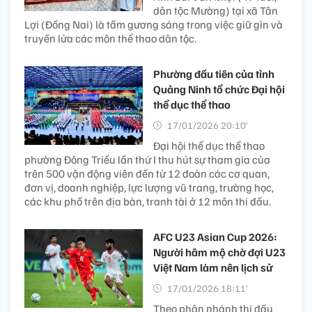
dân tộc Mường) tại xã Tân
Lợi (Đồng Nai) là tấm gương sáng trong việc giữ gìn và
truyền lửa các môn thể thao dân tộc.
Phường đầu tiên của tỉnh
Quảng Ninh tổ chức Đại hội
thể dục thể thao
17/01/2026 20:10’
Đại hội thể dục thể thao
phường Đông Triều lần thứ I thu hút sự tham gia của
trên 500 vận động viên đến từ 12 đoàn các cơ quan,
đơn vị, doanh nghiệp, lực lượng vũ trang, trường học,
các khu phố trên địa bàn, tranh tài ở 12 môn thi đấu.
AFC U23 Asian Cup 2026:
Người hâm mộ chờ đợi U23
Việt Nam làm nên lịch sử
17/01/2026 18:11’
Theo phân nhánh thi đấu