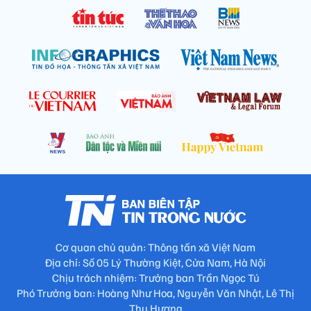
Cơ quan chủ quản: Thông tấn xã Việt Nam
Địa chỉ: Số 05 Lý Thường Kiệt, Cửa Nam, Hà Nội
Chịu trách nhiệm: Trưởng ban Trần Ngọc Tú
Phó Trưởng ban: Hoàng Như Hoa, Nguyễn Văn Nhật, Lê Thị
Thu Hương