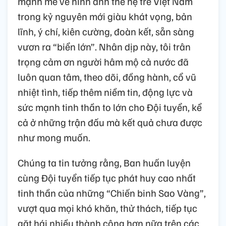
mạnh mẽ về hình ảnh thế hệ trẻ Việt Nam
trong kỷ nguyên mới giàu khát vọng, bản
lĩnh, ý chí, kiên cường, đoàn kết, sẵn sàng
vươn ra “biển lớn”. Nhân dịp này, tôi trân
trọng cảm ơn người hâm mộ cả nước đã
luôn quan tâm, theo dõi, đồng hành, cổ vũ
nhiệt tình, tiếp thêm niềm tin, động lực và
sức mạnh tinh thần to lớn cho Đội tuyển, kể
cả ở những trận đấu mà kết quả chưa được
như mong muốn.
Chúng ta tin tưởng rằng, Ban huấn luyện
cùng Đội tuyển tiếp tục phát huy cao nhất
tinh thần của những “Chiến binh Sao Vàng”,
vượt qua mọi khó khăn, thử thách, tiếp tục
gặt hái nhiều thành công hơn nữa trên các