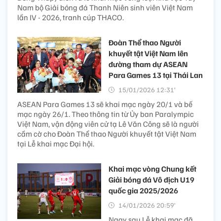
Nam bộ Giải bóng đá Thanh Niên sinh viên Việt Nam
lần IV - 2026, tranh cúp THACO.
Đoàn Thể thao Người
khuyết tật Việt Nam lên
đường tham dự ASEAN
Para Games 13 tại Thái Lan
15/01/2026 12:31’
ASEAN Para Games 13 sẽ khai mạc ngày 20/1 và bế
mạc ngày 26/1. Theo thông tin từ Ủy ban Paralympic
Việt Nam, vận động viên cử tạ Lê Văn Công sẽ là người
cầm cờ cho Đoàn Thể thao Người khuyết tật Việt Nam
tại Lễ khai mạc Đại hội.
Khai mạc vòng Chung kết
Giải bóng đá Vô địch U19
quốc gia 2025/2026
14/01/2026 20:59’
Ngay sau Lễ khai mạc đã