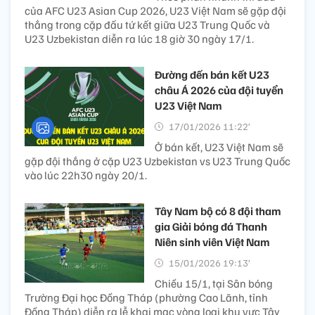
của AFC U23 Asian Cup 2026, U23 Việt Nam sẽ gặp đội
thắng trong cặp đấu tứ kết giữa U23 Trung Quốc và
U23 Uzbekistan diễn ra lúc 18 giờ 30 ngày 17/1.
Đường đến bán kết U23
châu Á 2026 của đội tuyển
U23 Việt Nam
17/01/2026 11:22’
Ở bán kết, U23 Việt Nam sẽ
gặp đội thắng ở cặp U23 Uzbekistan vs U23 Trung Quốc
vào lúc 22h30 ngày 20/1.
Tây Nam bộ có 8 đội tham
gia Giải bóng đá Thanh
Niên sinh viên Việt Nam
15/01/2026 19:13’
Chiều 15/1, tại Sân bóng
Trường Đại học Đồng Tháp (phường Cao Lãnh, tỉnh
Đồng Tháp) diễn ra lễ khai mạc vòng loại khu vực Tây