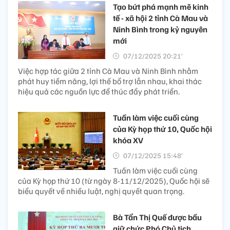
Tạo bứt phá mạnh mẽ kinh
tế - xã hội 2 tỉnh Cà Mau và
Ninh Bình trong kỷ nguyên
mới
07/12/2025 20:21’
Việc hợp tác giữa 2 tỉnh Cà Mau và Ninh Bình nhằm
phát huy tiềm năng, lợi thế bổ trợ lẫn nhau, khai thác
hiệu quả các nguồn lực để thúc đẩy phát triển.
Tuần làm việc cuối cùng
của Kỳ họp thứ 10, Quốc hội
khóa XV
07/12/2025 15:48’
Tuần làm việc cuối cùng
của Kỳ họp thứ 10 (từ ngày 8-11/12/2025), Quốc hội sẽ
biểu quyết về nhiều luật, nghị quyết quan trọng.
Bà Tẩn Thị Quế được bầu
giữ chức Phó Chủ tịch