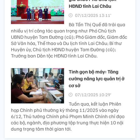
HĐND tỉnh Lai Châu
07/12/2025 13:11’
Bà Tẩn Thị Quế đã trải qua
nhiều vị trí công tác quan trọng như: Phó Chủ tịch
UBND huyện Tam Đường (cũ); Phó Giám đốc, Giám đốc
Sở Văn hóa, Thể thao và Du lịch tỉnh Lai Châu; Bí thư
Huyện ủy, Chủ tịch HĐND huyện Tam Đường (cũ);
Trưởng ban Dân tộc HĐND tỉnh Lai Châu.
Tinh gọn bộ máy: Tăng
cường năng lực quản trị ở
cơ sở
07/12/2025 10:29’
Tuần qua, kết luận Phiên
họp Chính phủ thường kỳ tháng 11/2025 vào ngày
6/12, Thủ tướng Chính phủ Phạm Minh Chính chỉ đạo
các bộ, ngành, địa phương tập trung thực hiện 10 nội
dung trọng tâm thời gian tới.