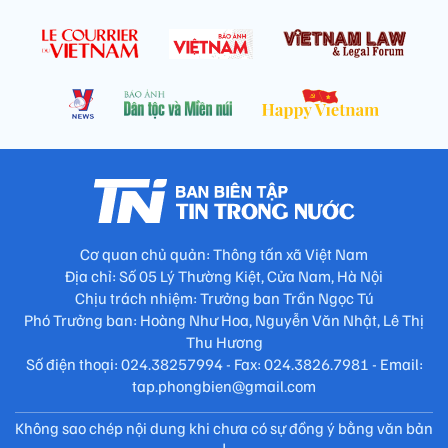
Cơ quan chủ quản: Thông tấn xã Việt Nam
Địa chỉ: Số 05 Lý Thường Kiệt, Cửa Nam, Hà Nội
Chịu trách nhiệm: Trưởng ban Trần Ngọc Tú
Phó Trưởng ban: Hoàng Như Hoa, Nguyễn Văn Nhật, Lê Thị
Thu Hương
Số điện thoại: 024.38257994 - Fax: 024.3826.7981 - Email:
tap.phongbien@gmail.com
Không sao chép nội dung khi chưa có sự đồng ý bằng văn bản