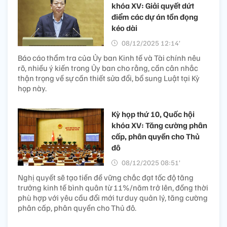
khóa XV: Giải quyết dứt
điểm các dự án tồn đọng
kéo dài
08/12/2025 12:14’
Báo cáo thẩm tra của Ủy ban Kinh tế và Tài chính nêu
rõ, nhiều ý kiến trong Ủy ban cho rằng, cần cân nhắc
thận trọng về sự cần thiết sửa đổi, bổ sung Luật tại Kỳ
họp này.
Kỳ họp thứ 10, Quốc hội
khóa XV: Tăng cường phân
cấp, phân quyền cho Thủ
đô
08/12/2025 08:51’
Nghị quyết sẽ tạo tiền đề vững chắc đạt tốc độ tăng
trưởng kinh tế bình quân từ 11%/năm trở lên, đồng thời
phù hợp với yêu cầu đổi mới tư duy quản lý, tăng cường
phân cấp, phân quyền cho Thủ đô.