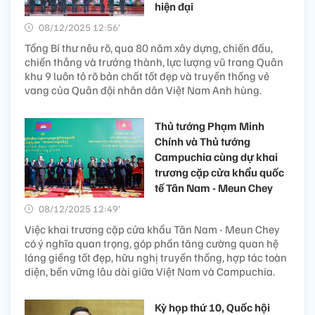
hiện đại
08/12/2025 12:56’
Tổng Bí thư nêu rõ, qua 80 năm xây dựng, chiến đấu,
chiến thắng và trưởng thành, lực lượng vũ trang Quân
khu 9 luôn tỏ rõ bản chất tốt đẹp và truyền thống vẻ
vang của Quân đội nhân dân Việt Nam Anh hùng.
Thủ tướng Phạm Minh
Chính và Thủ tướng
Campuchia cùng dự khai
trương cặp cửa khẩu quốc
tế Tân Nam - Meun Chey
08/12/2025 12:49’
Việc khai trương cặp cửa khẩu Tân Nam - Meun Chey
có ý nghĩa quan trọng, góp phần tăng cường quan hệ
láng giềng tốt đẹp, hữu nghị truyền thống, hợp tác toàn
diện, bền vững lâu dài giữa Việt Nam và Campuchia.
Kỳ họp thứ 10, Quốc hội