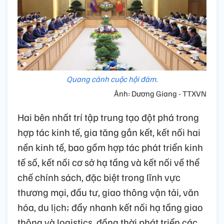
Quang cảnh cuộc hội đàm.
Ảnh: Dương Giang - TTXVN
Hai bên nhất trí tập trung tạo đột phá trong
hợp tác kinh tế, gia tăng gắn kết, kết nối hai
nền kinh tế, bao gồm hợp tác phát triển kinh
tế số, kết nối cơ sở hạ tầng và kết nối về thể
chế chính sách, đặc biệt trong lĩnh vực
thương mại, đầu tư, giao thông vận tải, văn
hóa, du lịch; đẩy nhanh kết nối hạ tầng giao
thông và logistics, đồng thời phát triển các