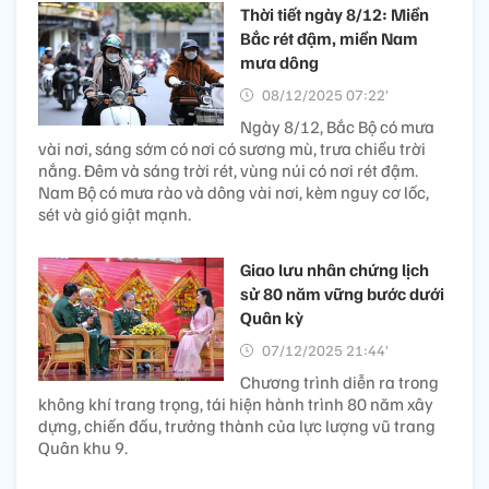
Thời tiết ngày 8/12: Miền
Bắc rét đậm, miền Nam
mưa dông
08/12/2025 07:22’
Ngày 8/12, Bắc Bộ có mưa
vài nơi, sáng sớm có nơi có sương mù, trưa chiều trời
nắng. Đêm và sáng trời rét, vùng núi có nơi rét đậm.
Nam Bộ có mưa rào và dông vài nơi, kèm nguy cơ lốc,
sét và gió giật mạnh.
Giao lưu nhân chứng lịch
sử 80 năm vững bước dưới
Quân kỳ
07/12/2025 21:44’
Chương trình diễn ra trong
không khí trang trọng, tái hiện hành trình 80 năm xây
dựng, chiến đấu, trưởng thành của lực lượng vũ trang
Quân khu 9.