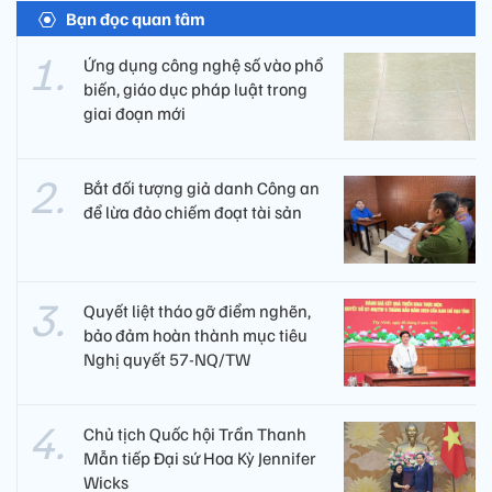
Bạn đọc quan tâm
Ứng dụng công nghệ số vào phổ
biến, giáo dục pháp luật trong
giai đoạn mới
Bắt đối tượng giả danh Công an
để lừa đảo chiếm đoạt tài sản
Quyết liệt tháo gỡ điểm nghẽn,
bảo đảm hoàn thành mục tiêu
Nghị quyết 57-NQ/TW
Chủ tịch Quốc hội Trần Thanh
Mẫn tiếp Đại sứ Hoa Kỳ Jennifer
Wicks