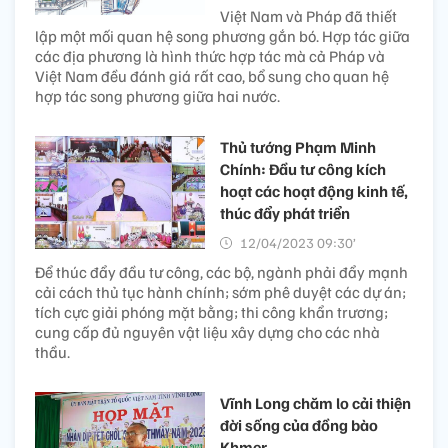
Việt Nam và Pháp đã thiết
lập một mối quan hệ song phương gắn bó. Hợp tác giữa
các địa phương là hình thức hợp tác mà cả Pháp và
Việt Nam đều đánh giá rất cao, bổ sung cho quan hệ
hợp tác song phương giữa hai nước.
Thủ tướng Phạm Minh
Chính: Đầu tư công kích
hoạt các hoạt động kinh tế,
thúc đẩy phát triển
12/04/2023 09:30’
Để thúc đẩy đầu tư công, các bộ, ngành phải đẩy mạnh
cải cách thủ tục hành chính; sớm phê duyệt các dự án;
tích cực giải phóng mặt bằng; thi công khẩn trương;
cung cấp đủ nguyên vật liệu xây dựng cho các nhà
thầu.
Vĩnh Long chăm lo cải thiện
đời sống của đồng bào
Khmer