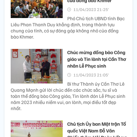
của đồng bào Khmer
11/04/2023 21:25’
Phó Chủ tịch UBND tỉnh Bạc
Liêu Phan Thanh Duy khẳng định, trong thành tựu
chung của tỉnh, có sự đóng góp không nhỏ của đồng
bào Khmer.
Chúc mừng đồng bào Công
giáo và Tin lành tại Cần Thơ
nhân Lễ Phục sinh
11/04/2023 21:05’
Bí thư Thành ủy Cần Thơ Lê
Quang Mạnh gửi lời chúc đến các chức sắc, tu sĩ và
toàn thể đồng bào Công giáo, Tin lành đón Lễ Phục sinh
năm 2023 nhiều niềm vui, an lành, mọi điều tốt đẹp
nhất.
Chủ tịch Ủy ban Mặt trận Tổ
quốc Việt Nam Đỗ Văn