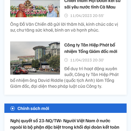
Chiến thăm Hội Đoàn kết sư
sãi yêu nước tỉnh Cà Mau
11/04/2023 20:55’
Ông Đỗ Văn Chiến đã gửi lời thăm hỏi, kính chúc các vị
sư, chư tăng sức khoẻ, bình an và hạnh phúc.
Công ty Tân Hiệp Phát bổ
nhiệm Tổng Giám đốc mới
11/04/2023 20:30’
Để duy trì hoạt động xuyên
suốt, Công ty Tân Hiệp Phát
bổ nhiệm ông David Riddle (quốc tịch Anh) làm Tổng
Giám đốc, đại diện theo pháp luật của Công ty.
Chính sách mới
Nghị quyết số 23-NQ/TW: Người Việt Nam ở nước
ngoài là bộ phận đặc biệt trong khối đại đoàn kết toàn