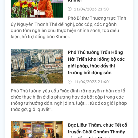
11/04/2023 21:50’
Phó Bí thư Thường trực Tỉnh
ủy Nguyễn Thành Thế đề nghị, các cấp, các ngành
quan tâm nghiên cứu thực hiện chính sách, tạo điều
kiện, hỗ trợ đồng bào Khmer.
Phó Thủ tướng Trần Hồng
Hà: Triển khai đồng bộ các
giải pháp, thúc đẩy thị
trường bất động sản
11/04/2023 21:40’
Phó Thủ tướng yêu cầu “xác định rõ nguyên nhân do tổ
chức thực hiện ở địa phương hay do bất cập trong các
thông tư hướng dẫn, nghị định, luật…; từ đó có giải pháp
tháo gỡ, giải quyết”.
Bạc Liêu: Thăm, chúc Tết cổ
truyền Chôl Chnăm Thmây