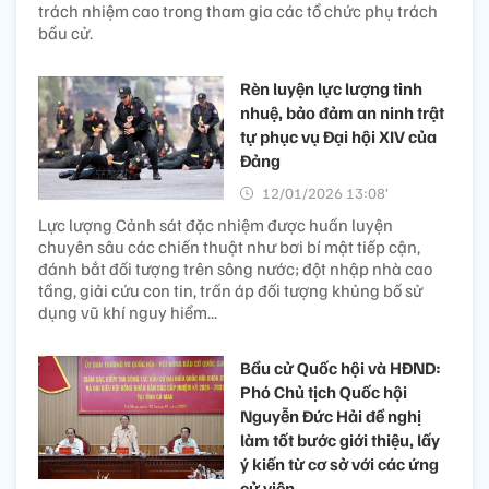
trách nhiệm cao trong tham gia các tổ chức phụ trách
bầu cử.
Rèn luyện lực lượng tinh
nhuệ, bảo đảm an ninh trật
tự phục vụ Đại hội XIV của
Đảng
12/01/2026 13:08’
Lực lượng Cảnh sát đặc nhiệm được huấn luyện
chuyên sâu các chiến thuật như bơi bí mật tiếp cận,
đánh bắt đối tượng trên sông nước; đột nhập nhà cao
tầng, giải cứu con tin, trấn áp đối tượng khủng bố sử
dụng vũ khí nguy hiểm...
Bầu cử Quốc hội và HĐND:
Phó Chủ tịch Quốc hội
Nguyễn Đức Hải đề nghị
làm tốt bước giới thiệu, lấy
ý kiến từ cơ sở với các ứng
cử viên