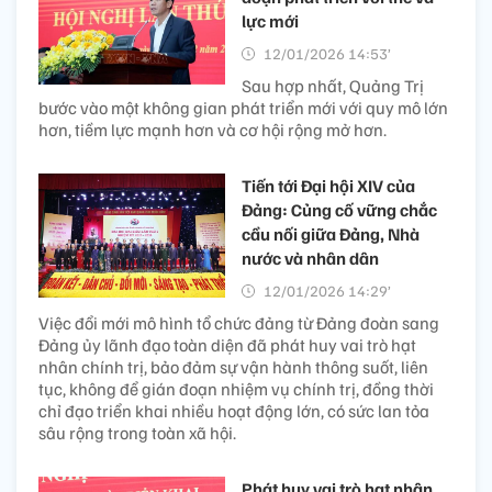
lực mới
12/01/2026 14:53’
Sau hợp nhất, Quảng Trị
bước vào một không gian phát triển mới với quy mô lớn
hơn, tiềm lực mạnh hơn và cơ hội rộng mở hơn.
Tiến tới Đại hội XIV của
Đảng: Củng cố vững chắc
cầu nối giữa Đảng, Nhà
nước và nhân dân
12/01/2026 14:29’
Việc đổi mới mô hình tổ chức đảng từ Đảng đoàn sang
Đảng ủy lãnh đạo toàn diện đã phát huy vai trò hạt
nhân chính trị, bảo đảm sự vận hành thông suốt, liên
tục, không để gián đoạn nhiệm vụ chính trị, đồng thời
chỉ đạo triển khai nhiều hoạt động lớn, có sức lan tỏa
sâu rộng trong toàn xã hội.
Phát huy vai trò hạt nhân