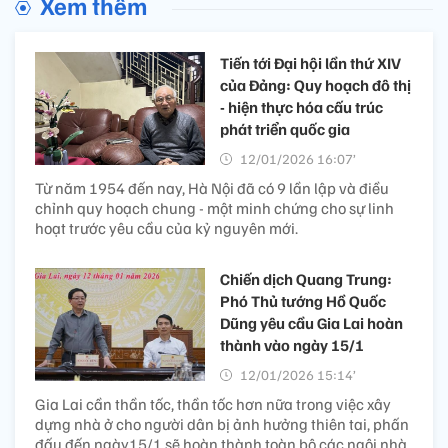
Xem thêm
Tiến tới Đại hội lần thứ XIV
của Đảng: Quy hoạch đô thị
- hiện thực hóa cấu trúc
phát triển quốc gia
12/01/2026 16:07’
Từ năm 1954 đến nay, Hà Nội đã có 9 lần lập và điều
chỉnh quy hoạch chung - một minh chứng cho sự linh
hoạt trước yêu cầu của kỷ nguyên mới.
Chiến dịch Quang Trung:
Phó Thủ tướng Hồ Quốc
Dũng yêu cầu Gia Lai hoàn
thành vào ngày 15/1
12/01/2026 15:14’
Gia Lai cần thần tốc, thần tốc hơn nữa trong việc xây
dựng nhà ở cho người dân bị ảnh hưởng thiên tai, phấn
đấu đến ngày15/1 sẽ hoàn thành toàn bộ các ngôi nhà