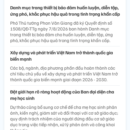
Danh mục trang thiết bị bảo đảm huấn luyện, diễn tập,
ứng phó, khắc phục hậu quả trong tình trạng khẩn cấp
Phó Thủ tướng Phan Văn Giang đã ký Quyết định số
1508/QĐ-TTg ngày 7/8/2026 ban hành Danh mục
trang thiết bị bảo đảm cho huấn luyện, diễn tập, ứng
phó, khắc phục hậu quả trong tình trạng khẩn cấp.
Xây dựng và phát triển Việt Nam trở thành quốc gia
biển mạnh
Các bộ, ngành, địa phương phấn đấu hoàn thành các
chỉ tiêu chủ yếu về xây dựng và phát triển Việt Nam trở
thành quốc gia biển mạnh giai đoạn 2026 - 2030.
Đặt giới hạn rõ ràng hoạt động của Ban đại diện cha
mẹ học sinh
Dự thảo cũng bổ sung cơ chế để cha mẹ học sinh phản
ánh, kiến nghị, giám sát và đối thoại với cơ sở giáo dục;
quy định trách nhiệm của người đứng đầu cơ sở giáo
dục trong việc tiếp nhận, xử lý phản ánh và công khai