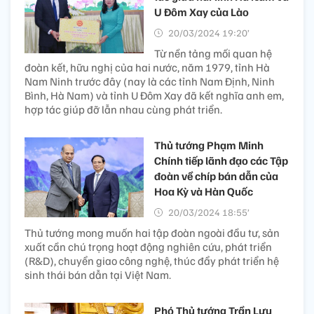
U Đôm Xay của Lào
20/03/2024 19:20’
Từ nền tảng mối quan hệ
đoàn kết, hữu nghị của hai nước, năm 1979, tỉnh Hà
Nam Ninh trước đây (nay là các tỉnh Nam Định, Ninh
Bình, Hà Nam) và tỉnh U Đôm Xay đã kết nghĩa anh em,
hợp tác giúp đỡ lẫn nhau cùng phát triển.
Thủ tướng Phạm Minh
Chính tiếp lãnh đạo các Tập
đoàn về chíp bán dẫn của
Hoa Kỳ và Hàn Quốc
20/03/2024 18:55’
Thủ tướng mong muốn hai tập đoàn ngoài đầu tư, sản
xuất cần chú trọng hoạt động nghiên cứu, phát triển
(R&D), chuyển giao công nghệ, thúc đẩy phát triển hệ
sinh thái bán dẫn tại Việt Nam.
Phó Thủ tướng Trần Lưu