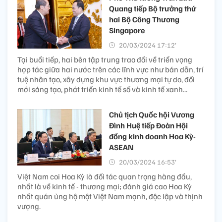
Quang tiếp Bộ trưởng thứ
hai Bộ Công Thương
Singapore
20/03/2024 17:12’
Tại buổi tiếp, hai bên tập trung trao đổi về triển vọng
hợp tác giữa hai nước trên các lĩnh vực như bán dẫn, trí
tuệ nhân tạo, xây dựng khu vực thương mại tự do, đổi
mới sáng tạo, phát triển kinh tế số và kinh tế xanh...
Chủ tịch Quốc hội Vương
Đình Huệ tiếp Đoàn Hội
đồng kinh doanh Hoa Kỳ-
ASEAN
20/03/2024 16:53’
Việt Nam coi Hoa Kỳ là đối tác quan trọng hàng đầu,
nhất là về kinh tế - thương mại; đánh giá cao Hoa Kỳ
nhất quán ủng hộ một Việt Nam mạnh, độc lập và thịnh
vượng.