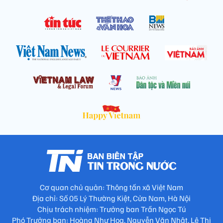
Cơ quan chủ quản: Thông tấn xã Việt Nam
Địa chỉ: Số 05 Lý Thường Kiệt, Cửa Nam, Hà Nội
Chịu trách nhiệm: Trưởng ban Trần Ngọc Tú
Phó Trưởng ban: Hoàng Như Hoa, Nguyễn Văn Nhật, Lê Thị