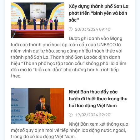
Xây dựng thành phố Sơn La
phát triển “bình yên và bản
sắc”
20/03/2024 09:40’
Được ghi danh vào Mạng
lưới các thành phố học tập toàn cầu của UNESCO là
niềm vinh dự, tự hào, song cũng nhiều thách thức với
thành phố Sơn La. Thành phố Sơn La xác định danh
hiệu “Thành phố học tập toàn cầu” không phải là điểm
đến mà là “biển chỉ dẫn” cho những hành trình tiếp
theo.
Nhật Bản thúc đẩy các
bước đi thiết thực trong thu
hút lao động Việt Nam
19/03/2024 22:20’
Nhật Bản xem xét thông qua
một số quy định mới về tiếp nhận lao động nước ngoài,
trong đó có lao động Việt Nam.