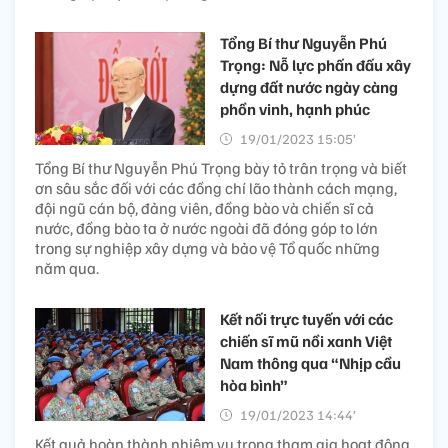
Tổng Bí thư Nguyễn Phú
Trọng: Nỗ lực phấn đấu xây
dựng đất nước ngày càng
phồn vinh, hạnh phúc
19/01/2023 15:05’
Tổng Bí thư Nguyễn Phú Trọng bày tỏ trân trọng và biết
ơn sâu sắc đối với các đồng chí lão thành cách mạng,
đội ngũ cán bộ, đảng viên, đồng bào và chiến sĩ cả
nước, đồng bào ta ở nước ngoài đã đóng góp to lớn
trong sự nghiệp xây dựng và bảo vệ Tổ quốc những
năm qua.
Kết nối trực tuyến với các
chiến sĩ mũ nồi xanh Việt
Nam thông qua “Nhịp cầu
hòa bình”
19/01/2023 14:44’
Kết quả hoàn thành nhiệm vụ trong tham gia hoạt động