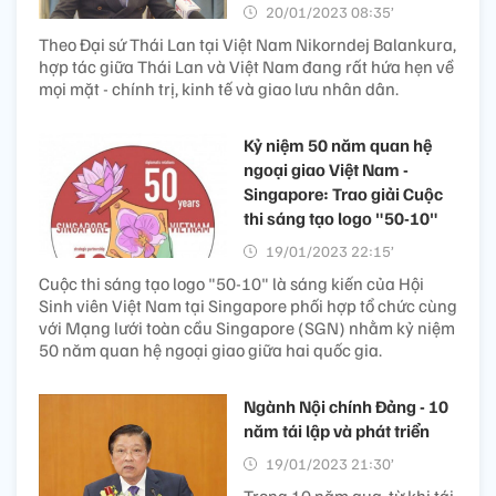
20/01/2023 08:35’
Theo Đại sứ Thái Lan tại Việt Nam Nikorndej Balankura,
hợp tác giữa Thái Lan và Việt Nam đang rất hứa hẹn về
mọi mặt - chính trị, kinh tế và giao lưu nhân dân.
Kỷ niệm 50 năm quan hệ
ngoại giao Việt Nam -
Singapore: Trao giải Cuộc
thi sáng tạo logo "50-10"
19/01/2023 22:15’
Cuộc thi sáng tạo logo "50-10" là sáng kiến của Hội
Sinh viên Việt Nam tại Singapore phối hợp tổ chức cùng
với Mạng lưới toàn cầu Singapore (SGN) nhằm kỷ niệm
50 năm quan hệ ngoại giao giữa hai quốc gia.
Ngành Nội chính Đảng - 10
năm tái lập và phát triển
19/01/2023 21:30’
Trong 10 năm qua, từ khi tái