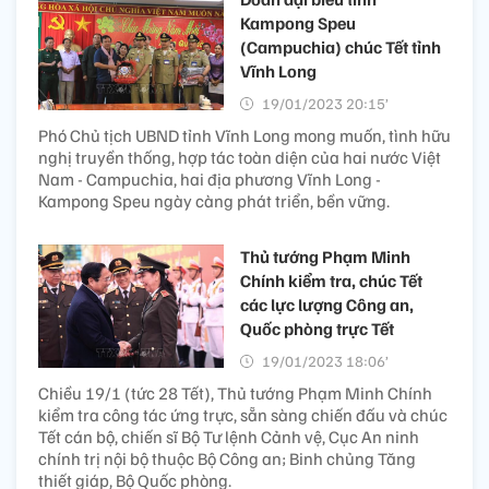
Kampong Speu
(Campuchia) chúc Tết tỉnh
Vĩnh Long
19/01/2023 20:15’
Phó Chủ tịch UBND tỉnh Vĩnh Long mong muốn, tình hữu
nghị truyền thống, hợp tác toàn diện của hai nước Việt
Nam - Campuchia, hai địa phương Vĩnh Long -
Kampong Speu ngày càng phát triển, bền vững.
Thủ tướng Phạm Minh
Chính kiểm tra, chúc Tết
các lực lượng Công an,
Quốc phòng trực Tết
19/01/2023 18:06’
Chiều 19/1 (tức 28 Tết), Thủ tướng Phạm Minh Chính
kiểm tra công tác ứng trực, sẵn sàng chiến đấu và chúc
Tết cán bộ, chiến sĩ Bộ Tư lệnh Cảnh vệ, Cục An ninh
chính trị nội bộ thuộc Bộ Công an; Binh chủng Tăng
thiết giáp, Bộ Quốc phòng.