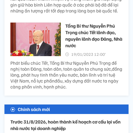
gìn giữ hòa bình Liên hợp quốc ở các phái bộ đã để lại
những ấn tượng rất tốt đẹp trong lòng bạn bè quốc tế.
Tổng Bí thư Nguyễn Phú
Trọng chúc Tết lãnh đạo,
nguyên lãnh đạo Đảng, Nhà
nước
19/01/2023 12:00’
Phát biểu chúc Tết, Tổng Bí thư Nguyễn Phú Trọng đề
nghị toàn Đảng, toàn dân, toàn quân ta chung sức,đồng
lòng, phát huy tinh thần yêu nước, bản lĩnh và trí tuệ
Việt Nam, nỗ lực phấnđấu, xây dựng đất nước ta ngày
càng phồn vinh, hạnh phúc.
Chính sách mới
Trước 31/8/2026, hoàn thành kế hoạch cơ cấu lại vốn
nhà nước tại doanh nghiệp