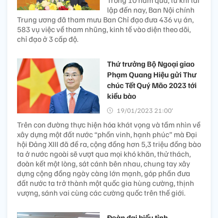
lập đến nay, Ban Nội chính
Trung ương đã tham mưu Ban Chỉ đạo đưa 436 vụ án,
583 vụ việc về tham nhũng, kinh tế vào diện theo dõi,
chỉ đạo ở 3 cấp độ.
Thứ trưởng Bộ Ngoại giao
Phạm Quang Hiệu gửi Thư
chúc Tết Quý Mão 2023 tới
kiều bào
19/01/2023 21:00’
Trên con đường thực hiện hóa khát vọng và tầm nhìn về
xây dựng một đất nước “phồn vinh, hạnh phúc” mà Đại
hội Đảng XIII đã đề ra, cộng đồng hơn 5,3 triệu đồng bào
ta ở nước ngoài sẽ vượt qua mọi khó khăn, thử thách,
đoàn kết một lòng, sát cánh bên nhau, chung tay xây
dựng cộng đồng ngày càng lớn mạnh, góp phần đưa
đất nước ta trở thành một quốc gia hùng cường, thịnh
vượng, sánh vai cùng các cường quốc trên thế giới.
Đoàn đại biểu tỉnh