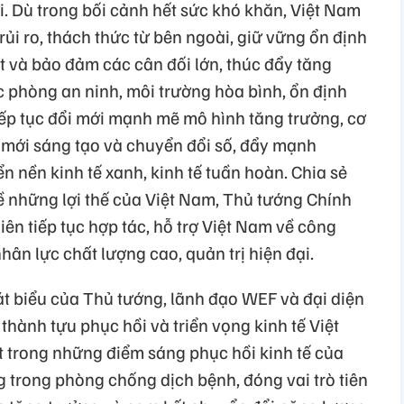
ới. Dù trong bối cảnh hết sức khó khăn, Việt Nam
ủi ro, thách thức từ bên ngoài, giữ vững ổn định
át và bảo đảm các cân đối lớn, thúc đẩy tăng
 phòng an ninh, môi trường hòa bình, ổn định
iếp tục đổi mới mạnh mẽ mô hình tăng trưởng, cơ
ổi mới sáng tạo và chuyển đổi số, đẩy mạnh
n nền kinh tế xanh, kinh tế tuần hoàn. Chia sẻ
 những lợi thế của Việt Nam, Thủ tướng Chính
ên tiếp tục hợp tác, hỗ trợ Việt Nam về công
hân lực chất lượng cao, quản trị hiện đại.
t biểu của Thủ tướng, lãnh đạo WEF và đại diện
hành tựu phục hồi và triển vọng kinh tế Việt
 trong những điểm sáng phục hồi kinh tế của
 trong phòng chống dịch bệnh, đóng vai trò tiên