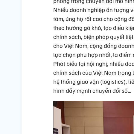
phong trong chuyển đổi mô hình
Nhiều doanh nghiệp ấn tượng v
tâm, ủng hộ rất cao cho cộng đ
theo hướng gỡ khó, tạo điều kiệ
chính sách, biện pháp quyết liệ
cho Việt Nam, cộng đồng doanh
lựa chọn phù hợp nhất, là điểm đ
Phát biểu tại hội nghị, nhiều d
chính sách của Việt Nam trong l
hệ thống giao vận (logistics), ti
hình đẩy mạnh chuyển đổi số...