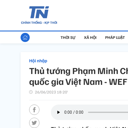
THỜI SỰ
XÃ HỘI
PHÁP LUẬT
Hội nhập
Thủ tướng Phạm Minh Chí
quốc gia Việt Nam - WEF
26/06/2023 18:20’