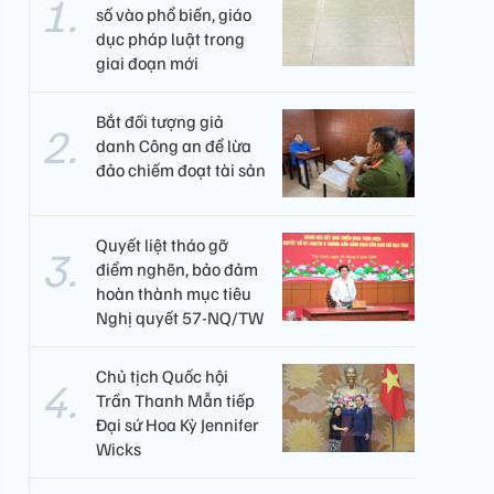
số vào phổ biến, giáo
dục pháp luật trong
giai đoạn mới
Bắt đối tượng giả
danh Công an để lừa
đảo chiếm đoạt tài sản
Quyết liệt tháo gỡ
điểm nghẽn, bảo đảm
hoàn thành mục tiêu
Nghị quyết 57-NQ/TW
Chủ tịch Quốc hội
Trần Thanh Mẫn tiếp
Đại sứ Hoa Kỳ Jennifer
Wicks