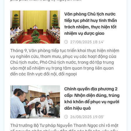
Văn phòng Chủ tịch nước
tiếp tục phát huy tinh thần
trách nhiệm, thực hiện tốt
nhiệm vụ được giao
27/08/2025 18:14’
Tháng 9, Văn phòng tiếp tục triển khai thực hiện nhiệm
vụ nghiên cứu, tham mưu, phục vụ các hoạt động của
Chủ tịch nước, Phó Chủ tịch nước, trong đó tập trung
vào một số nhiệm vụ trọng tâm quan trọng liên quan
đến các lĩnh vực đối nội, đối ngoại
Chính quyền địa phương 2
cấp: Nhận diện đúng, trúng
khó khăn để phục vụ người
dân hiệu quả
26/08/2025 19:05’
Thứ trưởng Bộ Tư pháp Nguyễn Thanh Ngọc chỉ rõ một
số nguyên nhân chủ yếu dẫn đến các bất cập, yêu cầu