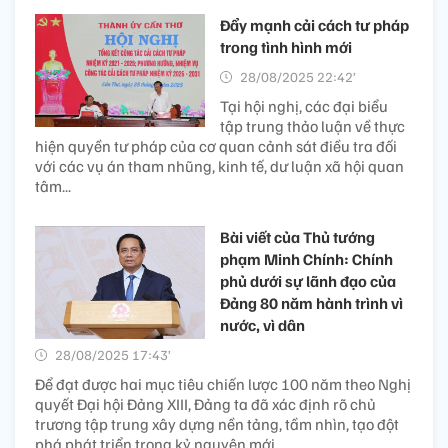
Đẩy mạnh cải cách tư pháp
trong tình hình mới
28/08/2025 22:42’
Tại hội nghị, các đại biểu
tập trung thảo luận về thực
hiện quyền tư pháp của cơ quan cảnh sát điều tra đối
với các vụ án tham nhũng, kinh tế, dư luận xã hội quan
tâm...
Bài viết của Thủ tướng
phạm Minh Chính: Chính
phủ dưới sự lãnh đạo của
Đảng 80 năm hành trình vì
nước, vì dân
28/08/2025 17:43’
Để đạt được hai mục tiêu chiến lược 100 năm theo Nghị
quyết Đại hội Đảng XIII, Đảng ta đã xác định rõ chủ
trương tập trung xây dựng nền tảng, tầm nhìn, tạo đột
phá phát triển trong kỷ nguyên mới.