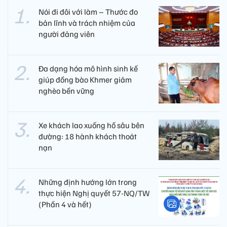
Nói đi đôi với làm – Thước đo
bản lĩnh và trách nhiệm của
người đảng viên​
Đa dạng hóa mô hình sinh kế
giúp đồng bào Khmer giảm
nghèo bền vững
Xe khách lao xuống hố sâu bên
đường: 18 hành khách thoát
nạn
Những định hướng lớn trong
thực hiện Nghị quyết 57-NQ/TW
(Phần 4 và hết)