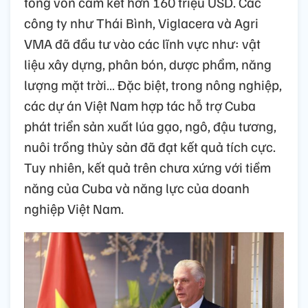
tổng vốn cam kết hơn 160 triệu USD. Các
công ty như Thái Bình, Viglacera và Agri
VMA đã đầu tư vào các lĩnh vực như: vật
liệu xây dựng, phân bón, dược phẩm, năng
lượng mặt trời… Đặc biệt, trong nông nghiệp,
các dự án Việt Nam hợp tác hỗ trợ Cuba
phát triển sản xuất lúa gạo, ngô, đậu tương,
nuôi trồng thủy sản đã đạt kết quả tích cực.
Tuy nhiên, kết quả trên chưa xứng với tiềm
năng của Cuba và năng lực của doanh
nghiệp Việt Nam.